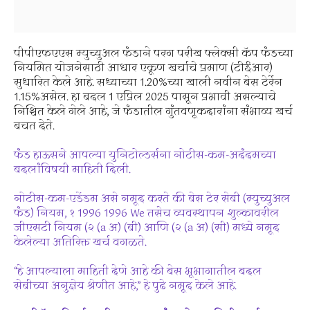
पीपीएफएएस म्युच्युअल फंडाने परग परीख फ्लेक्सी कॅप फंडच्या
नियमित योजनेसाठी आधार एकूण खर्चाचे प्रमाण (टीईआर)
सुधारित केले आहे. सध्याच्या 1.20%च्या खाली नवीन बेस टेर्रेन
1.15%असेल. हा बदल 1 एप्रिल 2025 पासून प्रभावी असल्याचे
निश्चित केले गेले आहे, जे फंडातील गुंतवणूकदारांना संभाव्य खर्च
बचत देते.
फंड हाऊसने आपल्या युनिटोल्डर्सना नोटीस-कम-अदंदमच्या
बदलांविषयी माहिती दिली.
नोटीस-कम-एडेंडम असे नमूद करते की बेस टेर सेबी (म्युच्युअल
फंड) नियम, १ 1996 1996 We तसेच व्यवस्थापन शुल्कावरील
जीएसटी नियम (२ (a अ) (बी) आणि (२ (a अ) (सी) मध्ये नमूद
केलेल्या अतिरिक्त खर्च वगळते.
“हे आपल्याला माहिती देणे आहे की बेस भूभागातील बदल
सेबीच्या अनुज्ञेय श्रेणीत आहे,” हे पुढे नमूद केले आहे.