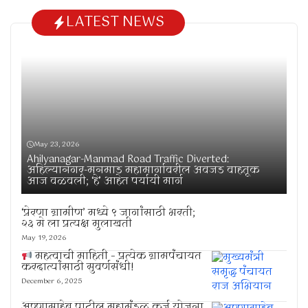
LATEST NEWS
May 23, 2026
Ahilyanagar-Manmad Road Traffic Diverted:
अहिल्यानगर-मनमाड महामार्गावरील अवजड वाहतूक
आज वळवली; ‘हे’ आहेत पर्यायी मार्ग
‘प्रेरणा ग्रामीण’ मध्ये ९ जागांसाठी भरती;
२३ मे ला प्रत्यक्ष मुलाखती
May 19, 2026
महत्वाची माहिती – प्रत्येक ग्रामपंचायत
करदात्यांसाठी सुवर्णसंधी!
December 6, 2025
अण्णासाहेब पाटील महामंडळ कर्ज योजना