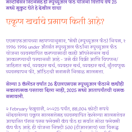
मल्टीबॅगर रिटर्नसह ही म्युच्युअल फंड योजना वित्तीय वर्ष 25
मध्ये मुकुट घेते हे देखील वाचा
एकूण खर्चाचे प्रमाण किती आहे?
एएमएफआयच्या म्हणण्यानुसार, “सेबी (म्युच्युअल फंड) नियम, १
1996 1996 under अंतर्गत म्युच्युअल फंडांना म्युच्युअल फंड
योजना व्यवस्थापित करण्यासाठी काही ऑपरेशनल खर्च
आकारण्याची परवानगी आहे – जसे की विक्री आणि विपणन/
जाहिरात खर्च, व्यवहार खर्च, व्यवहार खर्च, व्यवहार खर्च, गुंतवणूक
व्यवस्थापन फी, ऑडिटची सरासरी निव्वळ मालमत्ता.
गेल्या 3 कॅलेंडर वर्षात 26 ईएलएसएस म्युच्युअल फंडाने कधीही
नकारात्मक परतावा दिला नाही, 2025 मध्ये आतापर्यंतची चमक
गमावली.
२ February फेब्रुवारी, २०२25 पर्यंत, 88,004 कोटी रुपये
नोंदवलेल्या एकूण मालमत्तेसह व्यवस्थापित केलेल्या मालमत्तेवर
आधारित पॅराग परग फ्लेक्सी कॅप फंड हा सर्वात मोठा फ्लेक्सी
कॅप फंड आहे. ही योजना निफ्टी 500 (टीआरआय) च्या विरूद्ध