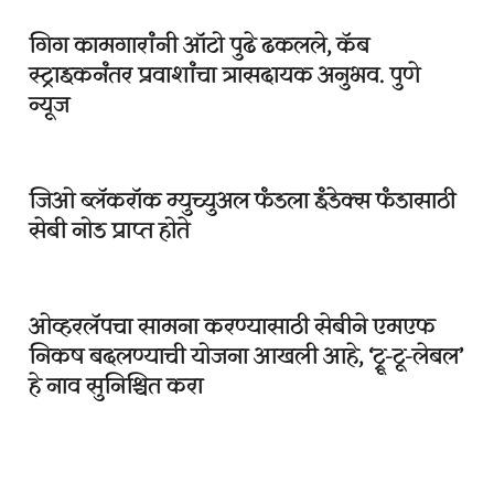
गिग कामगारांनी ऑटो पुढे ढकलले, कॅब
स्ट्राइकनंतर प्रवाशांचा त्रासदायक अनुभव. पुणे
न्यूज
जिओ ब्लॅकरॉक म्युच्युअल फंडला इंडेक्स फंडासाठी
सेबी नोड प्राप्त होते
ओव्हरलॅपचा सामना करण्यासाठी सेबीने एमएफ
निकष बदलण्याची योजना आखली आहे, ‘ट्रू-टू-लेबल’
हे नाव सुनिश्चित करा