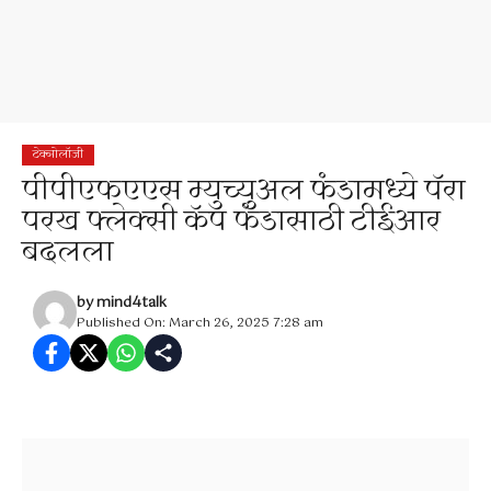
टेक्नोलॉजी
पीपीएफएएस म्युच्युअल फंडामध्ये पॅरा
परख फ्लेक्सी कॅप फंडासाठी टीईआर
बदलला
by
mind4talk
Published On: March 26, 2025 7:28 am