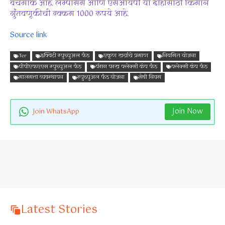
बेंचमार्क आहे. लॅम्पासम आणि एसआयपी या दोहोंसाठी किमान
गुंतवणूकीची रक्कम 1000 रुपये आहे.
Source link
Ter
इक्विटी म्युच्युअल फंड
एकूण खर्चाचे प्रमाण
नियमित योजना
पीपीएफएएस म्युच्युअल फंड
पॅराग परख फ्लेक्सी कॅप फंड
फ्लेक्सी कॅप फंड
मालमत्ता व्यवस्थापन
म्युच्युअल फंड योजना
सेबी नियम
Join Now
Join WhatsApp
Latest Stories