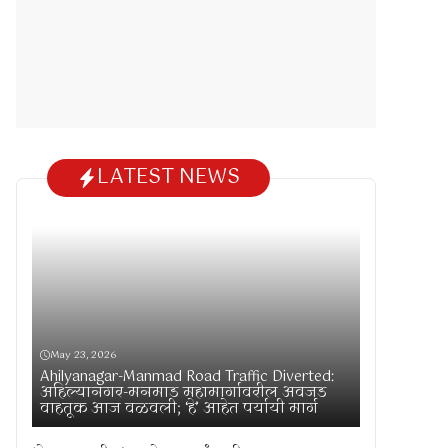
LATEST NEWS
May 23, 2026
Ahilyanagar-Manmad Road Traffic Diverted:
अहिल्यानगर-मनमाड महामार्गावरील अवजड
वाहतूक आज वळवली; ‘हे’ आहेत पर्यायी मार्ग