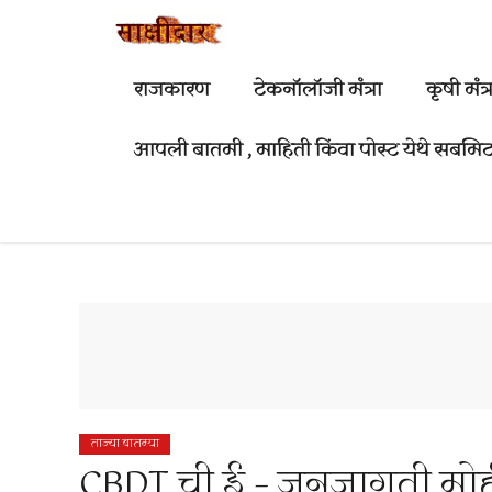
Skip
to
content
राजकारण
टेकनॉलॉजी मंत्रा
कृषी मंत्र
आपली बातमी , माहिती किंवा पोस्ट येथे सबमिट
ताज्या बातम्या
CBDT ची ई – जनजागृती मोही