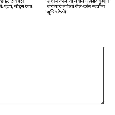
व्हाइट टक्सिडो
राशीने कालच्या नवीन चंद्रासह कुंभात
 पुरुष, नोट्स घ्या!
राहण्याचे त्यांच्या रोम-कॉम स्वप्नांना
सूचित केले!