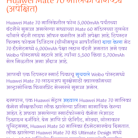
Huawei Mate 70 मालिका वैशिष्ट्ये
(अपेक्षित)
Huawei Mate 70 मालिकेतील फोन 5,000mAh पर्यंतच्या
बॅटरीने सुसज्ज असलेल्या सध्याच्या Mate 60 मॉडेलच्या तुलनेत
चांगले बॅटरी लाइफ ऑफर करतील अशी अपेक्षा आहे. टिपस्टर
फिक्स्ड फोकस डिजिटल (चीनीमधून भाषांतरित)
दावा केला
मेट
70 हँडसेटमध्ये 6,000mAh पेक्षा लहान बॅटरी असतात असे एका
Weibo पोस्टमध्ये म्हटले आहे. त्यांना 5,500 किंवा 5,700mAh
सेल मिळतील असा अंदाज आहे.
आणखी एक टिपस्टर स्मार्ट पिकाचू
सुचवले
Weibo पोस्टमध्ये
Huawei Mate 70 लाइनअप सुरक्षेसाठी क्वालकॉमच्या
अल्ट्रासोनिक फिंगरप्रिंट सेन्सरने सुसज्ज असेल.
दरम्यान, एक Huawei सेंट्रल
अहवाल
Huawei Mate 70 मालिका
कॅमेरा संरक्षकांच्या लीक झालेल्या प्रतिमा सामायिक केल्या
आहेत. हे अफवा असलेल्या स्मार्टफोन्सचे कॅमेरा लेआउट
डिझाइन दर्शविते. बेस आणि प्रो व्हेरिएंट, मोठ्या, गोलाकार
युनिट्ससह, Huawei Mate 50 मालिका हँडसेटसारखेच दिसतात.
लीक झालेल्या Huawei Mate 70 RS Ultimate Design मध्ये