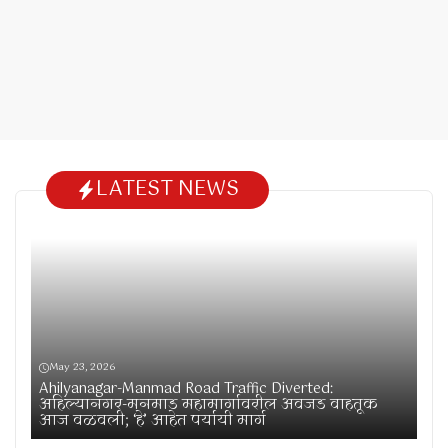
LATEST NEWS
May 23, 2026
Ahilyanagar-Manmad Road Traffic Diverted:
अहिल्यानगर-मनमाड महामार्गावरील अवजड वाहतूक
आज वळवली; ‘हे’ आहेत पर्यायी मार्ग