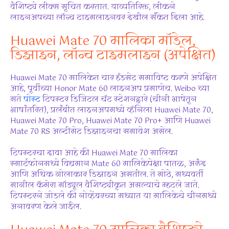
वैशिष्ट्ये लीक्स सूचित करतात. याव्यतिरिक्त, लीकने
लाइनअपच्या लॉन्च टाइमलाइनवर देखील संकेत दिला आहे.
Huawei Mate 70 मालिका मॉडेल,
डिझाइन, लॉन्च टाइमलाइन (अपेक्षित)
Huawei Mate 70 मालिकेत चार हँडसेट समाविष्ट करणे अपेक्षित
आहे, पूर्वीच्या Honor Mate 60 लाइनअप प्रमाणेच. Weibo च्या
मते
पोस्ट
टिपस्टर डिजिटल चॅट स्टेशनद्वारे (चीनी भाषेतून
भाषांतरित), प्रलंबीत लाइनअपमध्ये व्हॅनिला Huawei Mate 70,
Huawei Mate 70 Pro, Huawei Mate 70 Pro+ आणि Huawei
Mate 70 RS अल्टीमेट डिझाइनचा समावेश असेल.
टिपस्टरचा दावा आहे की Huawei Mate 70 मालिका
स्मार्टफोनमध्ये विद्यमान Mate 60 मालिकेपेक्षा पातळ, अरुंद
आणि अधिक गोलाकार डिझाइन असतील. ते मोठे, मध्यवर्ती
मागील कॅमेरा मॉड्यूल वैशिष्ट्यीकृत असल्याचे म्हटले जाते.
टिपस्टरने जोडले की नोव्हेंबरच्या मध्यात या मालिकेचे चीनमध्ये
अनावरण केले जाईल.