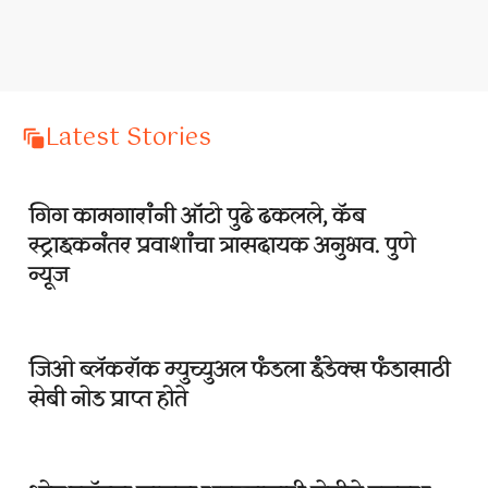
Latest Stories
गिग कामगारांनी ऑटो पुढे ढकलले, कॅब
स्ट्राइकनंतर प्रवाशांचा त्रासदायक अनुभव. पुणे
न्यूज
जिओ ब्लॅकरॉक म्युच्युअल फंडला इंडेक्स फंडासाठी
सेबी नोड प्राप्त होते