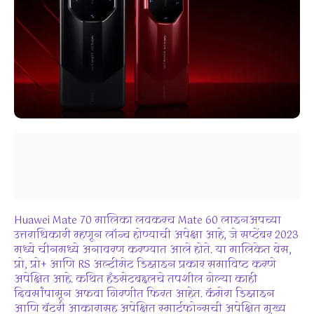
Huawei Mate 70 मालिका लवकरच Mate 60 लाइनअपच्या
उत्तराधिकारी म्हणून लॉन्च होण्याची अपेक्षा आहे, जे सप्टेंबर 2023
मध्ये चीनमध्ये अनावरण करण्यात आले होते. या मालिकेत बेस,
प्रो, प्रो+ आणि RS अल्टीमेट डिझाइन प्रकार समाविष्ट करणे
अपेक्षित आहे. कथित हँडसेटबद्दलचे तपशील गेल्या काही
दिवसांपासून अफवा गिरणीत फिरत आहेत. कॅमेरा डिझाइन
आणि बॅटरी आकारासह अपेक्षित स्मार्टफोन्सची अपेक्षित मुख्य