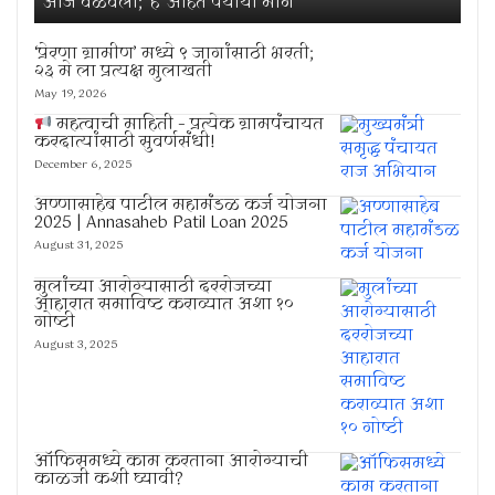
आज वळवली; ‘हे’ आहेत पर्यायी मार्ग
‘प्रेरणा ग्रामीण’ मध्ये ९ जागांसाठी भरती;
२३ मे ला प्रत्यक्ष मुलाखती
May 19, 2026
महत्वाची माहिती – प्रत्येक ग्रामपंचायत
करदात्यांसाठी सुवर्णसंधी!
December 6, 2025
अण्णासाहेब पाटील महामंडळ कर्ज योजना
2025 | Annasaheb Patil Loan 2025
August 31, 2025
मुलांच्या आरोग्यासाठी दररोजच्या
आहारात समाविष्ट कराव्यात अशा १०
गोष्टी
August 3, 2025
ऑफिसमध्ये काम करताना आरोग्याची
काळजी कशी घ्यावी?