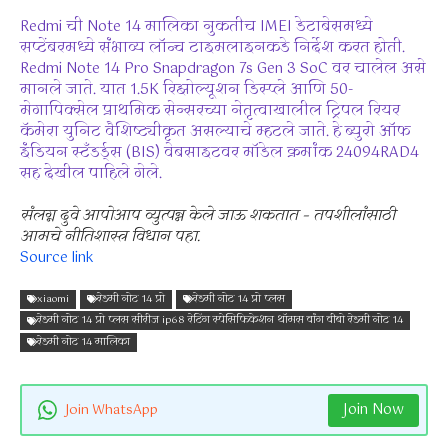
Redmi ची Note 14 मालिका नुकतीच IMEI डेटाबेसमध्ये
सप्टेंबरमध्ये संभाव्य लॉन्च टाइमलाइनकडे निर्देश करत होती.
Redmi Note 14 Pro Snapdragon 7s Gen 3 SoC वर चालेल असे
मानले जाते. यात 1.5K रिझोल्यूशन डिस्प्ले आणि 50-
मेगापिक्सेल प्राथमिक सेन्सरच्या नेतृत्वाखालील ट्रिपल रियर
कॅमेरा युनिट वैशिष्ट्यीकृत असल्याचे म्हटले जाते. हे ब्युरो ऑफ
इंडियन स्टँडर्ड्स (BIS) वेबसाइटवर मॉडेल क्रमांक 24094RAD4
सह देखील पाहिले गेले.
संलग्न दुवे आपोआप व्युत्पन्न केले जाऊ शकतात – तपशीलांसाठी
आमचे नीतिशास्त्र विधान पहा.
Source link
xiaomi
रेडमी नोट 14 प्रो
रेडमी नोट 14 प्रो प्लस
रेडमी नोट 14 प्रो प्लस सीरीज ip68 रेटिंग स्पेसिफिकेशन थॉमस वांग वीबो रेडमी नोट 14
रेडमी नोट 14 मालिका
Join Now
Join WhatsApp