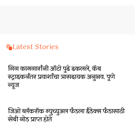
Latest Stories
गिग कामगारांनी ऑटो पुढे ढकलले, कॅब
स्ट्राइकनंतर प्रवाशांचा त्रासदायक अनुभव. पुणे
न्यूज
जिओ ब्लॅकरॉक म्युच्युअल फंडला इंडेक्स फंडासाठी
सेबी नोड प्राप्त होते