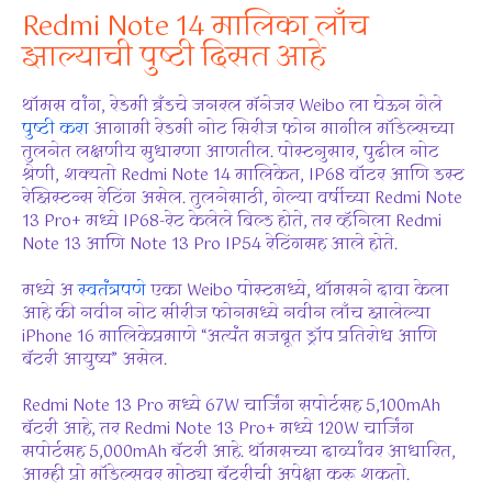
Redmi Note 14 मालिका लाँच
झाल्याची पुष्टी दिसत आहे
थॉमस वांग, रेडमी ब्रँडचे जनरल मॅनेजर Weibo ला घेऊन गेले
पुष्टी करा
आगामी रेडमी नोट सिरीज फोन मागील मॉडेल्सच्या
तुलनेत लक्षणीय सुधारणा आणतील. पोस्टनुसार, पुढील नोट
श्रेणी, शक्यतो Redmi Note 14 मालिकेत, IP68 वॉटर आणि डस्ट
रेझिस्टन्स रेटिंग असेल. तुलनेसाठी, गेल्या वर्षीच्या Redmi Note
13 Pro+ मध्ये IP68-रेट केलेले बिल्ड होते, तर व्हॅनिला Redmi
Note 13 आणि Note 13 Pro IP54 रेटिंगसह आले होते.
मध्ये अ
स्वतंत्रपणे
एका Weibo पोस्टमध्ये, थॉमसने दावा केला
आहे की नवीन नोट सीरीज फोनमध्ये नवीन लाँच झालेल्या
iPhone 16 मालिकेप्रमाणे “अत्यंत मजबूत ड्रॉप प्रतिरोध आणि
बॅटरी आयुष्य” असेल.
Redmi Note 13 Pro मध्ये 67W चार्जिंग सपोर्टसह 5,100mAh
बॅटरी आहे, तर Redmi Note 13 Pro+ मध्ये 120W चार्जिंग
सपोर्टसह 5,000mAh बॅटरी आहे. थॉमसच्या दाव्यांवर आधारित,
आम्ही प्रो मॉडेल्सवर मोठ्या बॅटरीची अपेक्षा करू शकतो.