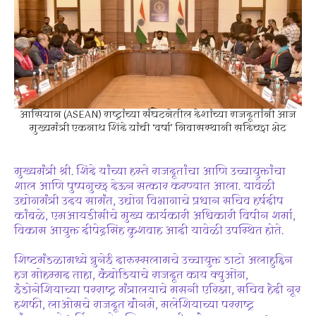
आसियान (ASEAN) राष्ट्रांच्या संघटनेतील देशांच्या राजदूतांनी आज
मुख्यमंत्री एकनाथ शिंदे यांची ‘वर्षा’ निवासस्थानी सदिच्छा भेट
मुख्यमंत्री श्री. शिंदे यांच्या हस्ते राजदूतांचा आणि उच्चायुक्तांचा
शाल आणि पुष्पगुच्छ देऊन सत्कार करण्यात आला. यावेळी
उद्योगमंत्री उदय सामंत, उद्योग विभागाचे प्रधान सचिव हर्षदीप
कांबळे, एमआयडीसीचे मुख्य कार्यकारी अधिकारी विपीन शर्मा,
विकास आयुक्त दीपेद्रसिंह कुशवाह आदी यावेळी उपस्थित होते.
शिष्टमंडळामध्ये ब्रुनेई दारुस्सलामचे उच्चायुक्त डाटो अलाहुद्दिन
हज मोहम्मद ताहा, कंबोडियाचे राजदूत काय क्युओंग,
इंडोनेशियाच्या परराष्ट्र मंत्रालयाचे मसनी एरिझा, सचिव हैदी नूर
हशफी, लाओसचे राजदूत बौनमे, मलेशियाच्या परराष्ट्र