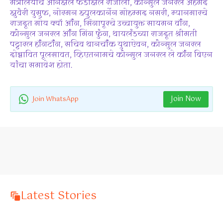
मंत्रालयाचे अर्निझल फेडझिल राजाली, कौन्सुल जनरल अहमद
झुवैरी युसुफ, नोरमन झ्युलकार्नेन मोहम्मद नसरी, म्यानमारचे
राजदूत मोय क्यॉ ऑंग, सिंगापूरचे उच्चायुक्त सायमन वॉंग,
कौन्सुल जनरल ऑंग मिंग फुंग, थायलंडच्या राजदूत श्रीमती
पट्टारल हॉंगटॉंग, सचिव थानचॉंक युथाऐवन, कौन्सुल जनरल
दोन्नावित पूलसावत, व्हिएतनामचे कौन्सुल जनरल ले कॉंग बिएन
यांचा समावेश होता.
Join Now
Join WhatsApp
Latest Stories