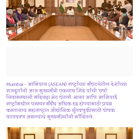
Mumbai – आसियान (ASEAN) राष्ट्रांच्या संघटनेतील देशांच्या
राजदूतांनी आज मुख्यमंत्री एकनाथ शिंदे यांची ‘वर्षा’
निवासस्थानी सदिच्छा भेट घेतली. भारत आणि आशियाई
राष्ट्रांमधील परस्पर संबंध अधिक दृढ होण्यासाठी प्रयत्न
करतानाच महाराष्ट्रात औद्योगिक गुंतवणूकीसाठी पोषक
वातावरण असल्याचे मुख्यमंत्र्यांनी सांगितले.