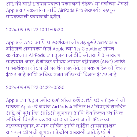
आहे की नाही हे तपासण्याची परवानगी देईल/ या वर्षाच्या शेवटी,
Apple वापरकर्त्यांना त्यांचे AirPods Pro श्रवणयंत्र म्हणून
वापरण्याची परवानगी देईल.
2024-09-09T23:10:11+0530
Apple ने ANC आणि पारदर्शकता मोडसह दुसरे AirPods 4
मॉडेलचे अनावरण केले Apple च्या ‘Its Glowtime’ लॉन्च
कार्यक्रमात AirPods च्या दुसऱ्या जोडीचे सोमवारी अनावरण
करण्यात आले. हे मॉडेल सक्रिय आवाज रद्दीकरण (ANC) आणि
पारदर्शकता मोडसाठी समर्थनासह येते. मानक मॉडेलची किंमत
$129 आहे आणि अधिक प्रगत मॉडेलची किंमत $179 आहे.
2024-09-09T23:04:22+0530
Apple च्या ‘इट्स ग्लोटाइम’ लॉन्च इव्हेंटमध्ये एअरपॉड्स 4 ची
घोषणा Apple चे नवीन AirPods 4 मॉडेल H2 चिपद्वारे समर्थित
आहे, जो सुधारित ऑडिओ गुणवत्ता आणि वैयक्तिकृत स्थानिक
ऑडिओ वितरीत करण्याचा दावा केला जातो. ॲपलच्या
म्हणण्यानुसार, मशीन लर्निंग आणि व्हॉईस आयसोलेशन
वापरून कॉलची गुणवत्ता देखील वाढवली जाते. हे फोर्स