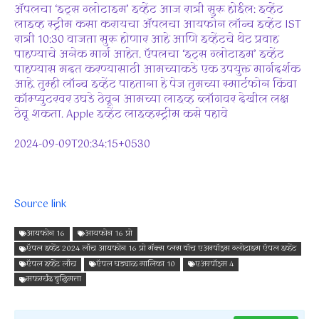
ॲपलचा ‘इट्स ग्लोटाइम’ इव्हेंट आज रात्री सुरू होईल: इव्हेंट
लाइव्ह स्ट्रीम कसा करायचा ॲपलचा आयफोन लॉन्च इव्हेंट IST
रात्री 10:30 वाजता सुरू होणार आहे आणि इव्हेंटचे थेट प्रवाह
पाहण्याचे अनेक मार्ग आहेत. ऍपलचा ‘इट्स ग्लोटाइम’ इव्हेंट
पाहण्यास मदत करण्यासाठी आमच्याकडे एक उपयुक्त मार्गदर्शक
आहे. तुम्ही लॉन्च इव्हेंट पाहताना हे पेज तुमच्या स्मार्टफोन किंवा
कॉम्प्युटरवर उघडे ठेवून आमच्या लाइव्ह ब्लॉगवर देखील लक्ष
ठेवू शकता. Apple इव्हेंट लाइव्हस्ट्रीम कसे पहावे
2024-09-09T20:34:15+0530
Source link
आयफोन 16
आयफोन 16 प्रो
ऍपल इव्हेंट 2024 लाँच आयफोन 16 प्रो मॅक्स प्लस वॉच एअरपॉड्स ग्लोटाइम ऍपल इव्हेंट
ऍपल इव्हेंट लाँच
ऍपल घड्याळ मालिका 10
एअरपॉड्स 4
सफरचंद बुद्धिमत्ता