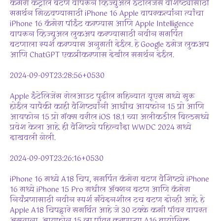
कॅमेरा कंट्रोल बटण वापरून व्हिज्युअल इंटेलिजेंस वैशिष्ट्यासाठी
समर्थन मिळवण्यासाठी iPhone 16 Apple वापरकर्त्यांना त्यांचा
iPhone 16 कॅमेरा पॉइंट करण्यास आणि Apple Intelligence
वापरून व्हिज्युअल लुकअप करण्यासाठी नवीन समर्पित
बटणाला स्पर्श करण्यास अनुमती देईल. हे Google इमेज लुकअप
आणि ChatGPT एकत्रीकरणास देखील समर्थन देईल.
2024-09-09T23:28:56+0530
Apple इंटेलिजेंस रोलआउट पुढील महिन्यात यूएस मध्ये सुरू
होईल यापैकी काही वैशिष्ट्यांनी आधीच आयफोन 15 प्रो आणि
आयफोन 15 प्रो मॅक्स वरील iOS 18.1 च्या अलीकडील बिल्डमध्ये
प्रवेश केला आहे. ही वैशिष्ट्ये पहिल्यांदा WWDC 2024 मध्ये
दाखवली गेली.
2024-09-09T23:26:16+0530
iPhone 16 मध्ये A18 चिप, समर्पित कॅमेरा बटण वैशिष्ट्ये iPhone
16 मध्ये iPhone 15 Pro मधील ॲक्शन बटण आणि कॅमेरा
नियंत्रणासाठी नवीन स्पर्श संवेदनशील टच बटण दोन्ही आहे. हे
Apple A18 चिपद्वारे समर्थित आहे जे 30 टक्के कमी पॉवर वापरत
असताना, आयफोन 15 ला पॉवर करणाऱ्या A16 बायोनिक