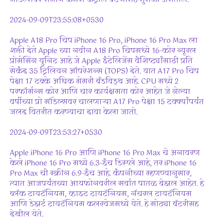
2024-09-09T23:55:08+0530
Apple A18 Pro चिप iPhone 16 Pro, iPhone 16 Pro Max ला
शक्ती देते Apple च्या नवीन A18 Pro चिपमध्ये 16-कोर न्यूरल
प्रोसेसिंग युनिट आहे जे Apple इंटेलिजेंस वैशिष्ट्यांसाठी प्रति
सेकंद 35 ट्रिलियन ऑपरेशन्स (TOPS) देते. यात A17 Pro चिप
पेक्षा 17 टक्के अधिक मेमरी बँडविड्थ आहे. CPU मध्ये 2
परफॉर्मन्स कोर आणि चार कार्यक्षमता कोर आहेत जे गेल्या
वर्षीच्या प्रो मॉडेल्सवर चालणाऱ्या A17 Pro पेक्षा 15 टक्क्यांपर्यंत
जलद वितरीत करण्याचा दावा केला जातो.
2024-09-09T23:53:27+0530
Apple iPhone 16 Pro आणि iPhone 16 Pro Max चे अनावरण
केले iPhone 16 Pro मध्ये 6.3-इंच डिस्प्ले आहे, तर iPhone 16
Pro Max ची स्क्रीन 6.9-इंच आहे. कंपनीच्या म्हणण्यानुसार,
त्यात आजपर्यंतच्या आयफोनवरील सर्वात पातळ बेझल आहेत. हे
ब्लॅक टायटॅनियम, व्हाइट टायटॅनियम, नॅचरल टायटॅनियम
आणि डेझर्ट टायटॅनियम कलरवेजमध्ये येते. हे मोठ्या बॅटरीसह
देखील येते.