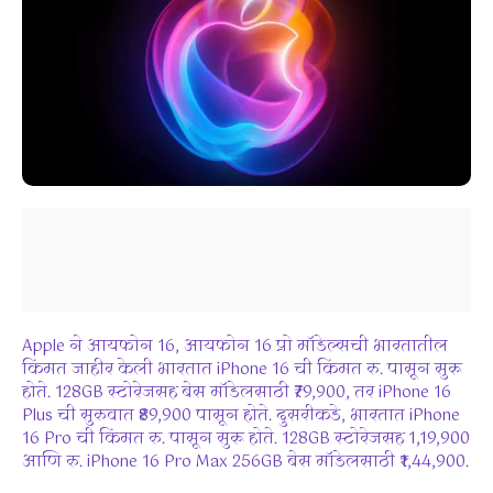
Apple ने आयफोन 16, आयफोन 16 प्रो मॉडेल्सची भारतातील
किंमत जाहीर केली भारतात iPhone 16 ची किंमत रु. पासून सुरू
होते. 128GB स्टोरेजसह बेस मॉडेलसाठी ₹79,900, तर iPhone 16
Plus ची सुरुवात ₹89,900 पासून होते. दुसरीकडे, भारतात iPhone
16 Pro ची किंमत रु. पासून सुरू होते. 128GB स्टोरेजसह 1,19,900
आणि रु. iPhone 16 Pro Max 256GB बेस मॉडेलसाठी ₹1,44,900.