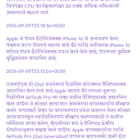
चिपपेक्षा CPU कार्यक्षमतेपेक्षा 30 टक्के अधिक शक्तिशाली
असल्याचे म्हटले जाते.
2024-09-09T23:18:16+0530
Apple ने ऍपल इंटेलिजेंससह iPhone 16 चे अनावरण केले,
ऍक्शन बटण ऍपलने म्हटले आहे की त्यांचे नवीनतम iPhone 16
मॉडेल ऍपल इंटेलिजेंससह तयार केले गेले आहे, ऍपलच्या कृत्रिम
बुद्धिमत्तेवर आधारित आहे.
2024-09-09T23:13:54+0530
एअरपॉड्स प्रो (2nd जनरेशन) हिअरिंग प्रोटेक्शन वैशिष्ट्यासह
अद्यतनित केले गेले आहे Apple म्हणते की त्याच्या दुसऱ्या
पिढीतील AirPods Pro ला एका नवीन वैशिष्ट्यासह अद्यतनित
केले जाईल जे मोठ्या आवाजात असलेल्या वापरकर्त्यांचे संरक्षण
करते. वापरकर्ते जेव्हा या वातावरणात प्रवेश करतात तेव्हा मोठ्या
आवाजापासून स्वयंचलितपणे संरक्षण करण्यासाठी ते मशीन
लर्निंगचा वापर करेल, कंपनीच्या मते. हे वैशिष्ट्य देखील
डीफॉल्टनुसार सक्षम केले जाईल. Apple वापरकर्त्यांना त्यांचे
AirPods Pro (2nd Generation) वापरून श्रवणशक्ती कमी होत