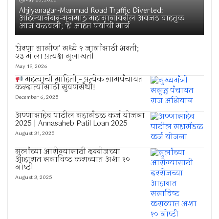
Ahilyanagar-Manmad Road Traffic Diverted:
अहिल्यानगर-मनमाड महामार्गावरील अवजड वाहतूक
आज वळवली; ‘हे’ आहेत पर्यायी मार्ग
‘प्रेरणा ग्रामीण’ मध्ये ९ जागांसाठी भरती;
२३ मे ला प्रत्यक्ष मुलाखती
May 19, 2026
महत्वाची माहिती – प्रत्येक ग्रामपंचायत
करदात्यांसाठी सुवर्णसंधी!
December 6, 2025
अण्णासाहेब पाटील महामंडळ कर्ज योजना
2025 | Annasaheb Patil Loan 2025
August 31, 2025
मुलांच्या आरोग्यासाठी दररोजच्या
आहारात समाविष्ट कराव्यात अशा १०
गोष्टी
August 3, 2025