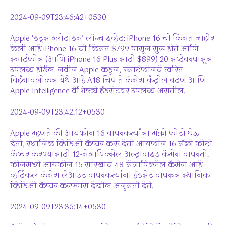
2024-09-09T23:46:42+0530
Apple ‘इट्स ग्लोटाइम’ लॉन्च इव्हेंट: iPhone 16 ची किंमत जाहीर
केली आहे iPhone 16 ची किंमत $799 पासून सुरू होते आणि
स्मार्टफोन (आणि iPhone 16 Plus साठी $899) 20 सप्टेंबरपासून
उपलब्ध होईल. नवीन Apple कडून, स्मार्टफोनचे त्वरित
विहंगावलोकन येथे आहे A18 चिप ते कॅमेरा कंट्रोल बटण आणि
Apple Intelligence वैशिष्ट्ये हँडसेटवर उपलब्ध असतील.
2024-09-09T23:42:12+0530
Apple म्हणते की आयफोन 16 वापरकर्त्यांना मॅक्रो फोटो घेऊ
देतो, स्थानिक व्हिडिओ कॅप्चर करू देतो आयफोन 16 मॅक्रो फोटो
कॅप्चर करण्यासाठी 12-मेगापिक्सेल अल्ट्रावाइड कॅमेरा वापरतो.
फोनमध्ये आयफोन 15 सारखाच 48-मेगापिक्सेल कॅमेरा आहे.
व्हर्टिकल कॅमेरा लेआउट वापरकर्त्यांना हँडसेट वापरून स्थानिक
व्हिडिओ कॅप्चर करण्यास देखील अनुमती देते.
2024-09-09T23:36:14+0530