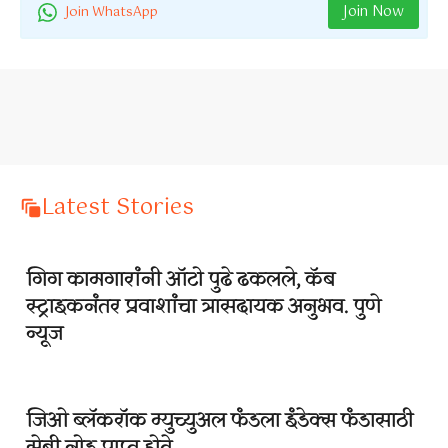
Join Now
Join WhatsApp
Latest Stories
गिग कामगारांनी ऑटो पुढे ढकलले, कॅब
स्ट्राइकनंतर प्रवाशांचा त्रासदायक अनुभव. पुणे
न्यूज
जिओ ब्लॅकरॉक म्युच्युअल फंडला इंडेक्स फंडासाठी