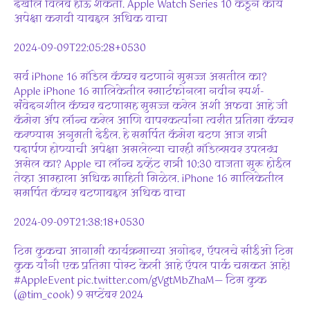
देखील विलंब होऊ शकतो. Apple Watch Series 10 कडून काय
अपेक्षा करावी याबद्दल अधिक वाचा
2024-09-09T22:05:28+0530
सर्व iPhone 16 मॉडेल कॅप्चर बटणाने सुसज्ज असतील का?
Apple iPhone 16 मालिकेतील स्मार्टफोनला नवीन स्पर्श-
संवेदनशील कॅप्चर बटणासह सुसज्ज करेल अशी अफवा आहे जी
कॅमेरा ॲप लॉन्च करेल आणि वापरकर्त्यांना त्वरीत प्रतिमा कॅप्चर
करण्यास अनुमती देईल. हे समर्पित कॅमेरा बटण आज रात्री
पदार्पण होण्याची अपेक्षा असलेल्या चारही मॉडेल्सवर उपलब्ध
असेल का? Apple चा लॉन्च इव्हेंट रात्री 10:30 वाजता सुरू होईल
तेव्हा आम्हाला अधिक माहिती मिळेल. iPhone 16 मालिकेतील
समर्पित कॅप्चर बटणाबद्दल अधिक वाचा
2024-09-09T21:38:18+0530
टिम कुकचा आगामी कार्यक्रमाच्या अगोदर, ऍपलचे सीईओ टिम
कुक यांनी एक प्रतिमा पोस्ट केली आहे ऍपल पार्क चमकत आहे!
#AppleEvent pic.twitter.com/gVgtMbZhaM— टिम कुक
(@tim_cook) 9 सप्टेंबर 2024