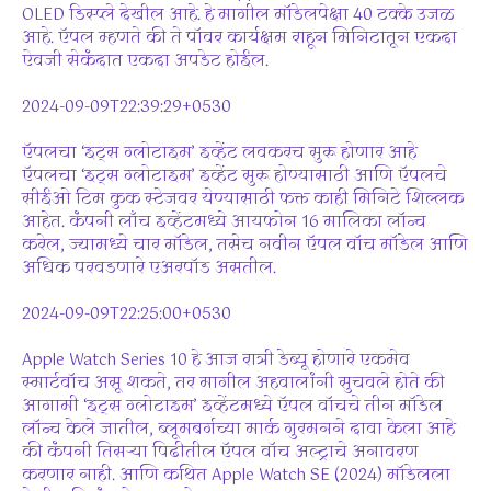
OLED डिस्प्ले देखील आहे. हे मागील मॉडेलपेक्षा 40 टक्के उजळ
आहे. ऍपल म्हणते की ते पॉवर कार्यक्षम राहून मिनिटातून एकदा
ऐवजी सेकंदात एकदा अपडेट होईल.
2024-09-09T22:39:29+0530
ऍपलचा ‘इट्स ग्लोटाइम’ इव्हेंट लवकरच सुरू होणार आहे
ऍपलचा ‘इट्स ग्लोटाइम’ इव्हेंट सुरू होण्यासाठी आणि ऍपलचे
सीईओ टिम कुक स्टेजवर येण्यासाठी फक्त काही मिनिटे शिल्लक
आहेत. कंपनी लाँच इव्हेंटमध्ये आयफोन 16 मालिका लॉन्च
करेल, ज्यामध्ये चार मॉडेल, तसेच नवीन ऍपल वॉच मॉडेल आणि
अधिक परवडणारे एअरपॉड असतील.
2024-09-09T22:25:00+0530
Apple Watch Series 10 हे आज रात्री डेब्यू होणारे एकमेव
स्मार्टवॉच असू शकते, तर मागील अहवालांनी सुचवले होते की
आगामी ‘इट्स ग्लोटाइम’ इव्हेंटमध्ये ऍपल वॉचचे तीन मॉडेल
लॉन्च केले जातील, ब्लूमबर्गच्या मार्क गुरमनने दावा केला आहे
की कंपनी तिसऱ्या पिढीतील ऍपल वॉच अल्ट्राचे अनावरण
करणार नाही. आणि कथित Apple Watch SE (2024) मॉडेलला