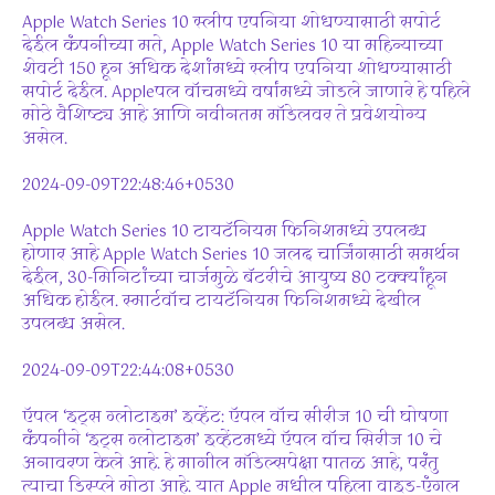
Apple Watch Series 10 स्लीप एपनिया शोधण्यासाठी सपोर्ट
देईल कंपनीच्या मते, Apple Watch Series 10 या महिन्याच्या
शेवटी 150 हून अधिक देशांमध्ये स्लीप एपनिया शोधण्यासाठी
सपोर्ट देईल. Appleपल वॉचमध्ये वर्षांमध्ये जोडले जाणारे हे पहिले
मोठे वैशिष्ट्य आहे आणि नवीनतम मॉडेलवर ते प्रवेशयोग्य
असेल.
2024-09-09T22:48:46+0530
Apple Watch Series 10 टायटॅनियम फिनिशमध्ये उपलब्ध
होणार आहे Apple Watch Series 10 जलद चार्जिंगसाठी समर्थन
देईल, 30-मिनिटांच्या चार्जमुळे बॅटरीचे आयुष्य 80 टक्क्यांहून
अधिक होईल. स्मार्टवॉच टायटॅनियम फिनिशमध्ये देखील
उपलब्ध असेल.
2024-09-09T22:44:08+0530
ऍपल ‘इट्स ग्लोटाइम’ इव्हेंट: ऍपल वॉच सीरीज 10 ची घोषणा
कंपनीने ‘इट्स ग्लोटाइम’ इव्हेंटमध्ये ऍपल वॉच सिरीज 10 चे
अनावरण केले आहे. हे मागील मॉडेल्सपेक्षा पातळ आहे, परंतु
त्याचा डिस्प्ले मोठा आहे. यात Apple मधील पहिला वाइड-एंगल