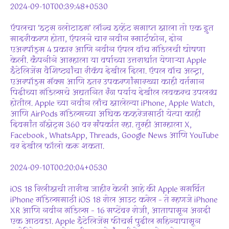
2024-09-10T00:39:48+0530
ऍपलचा ‘इट्स ग्लोटाइम’ लॉन्च इव्हेंट समाप्त झाला तो एक द्रुत
सादरीकरण होता, ऍपलने चार नवीन स्मार्टफोन, दोन
एअरपॉड्स 4 प्रकार आणि नवीन ऍपल वॉच मॉडेलची घोषणा
केली. कंपनीने आम्हाला या वर्षाच्या उत्तरार्धात येणाऱ्या Apple
इंटेलिजेंस वैशिष्ट्यांचा रीकॅप देखील दिला. ऍपल वॉच अल्ट्रा,
एअरपॉड्स मॅक्स आणि इतर उपकरणांसारख्या काही वर्तमान
पिढीच्या मॉडेल्सचे अद्यतनित रंग पर्याय देखील लवकरच उपलब्ध
होतील. Apple च्या नवीन लाँच झालेल्या iPhone, Apple Watch,
आणि AirPods मॉडेल्सच्या अधिक कव्हरेजसाठी येत्या काही
दिवसांत गॅझेट्स 360 वर संपर्कात रहा. तुम्ही आम्हाला X,
Facebook, WhatsApp, Threads, Google News आणि YouTube
वर देखील फॉलो करू शकता.
2024-09-10T00:20:04+0530
iOS 18 रिलीझची तारीख जाहीर केली आहे की Apple समर्थित
iPhone मॉडेल्ससाठी iOS 18 रोल आउट करेल – ते म्हणजे iPhone
XR आणि नवीन मॉडेल्स – 16 सप्टेंबर रोजी, आतापासून अगदी
एक आठवडा. Apple इंटेलिजेंस फीचर्स पुढील महिन्यापासून