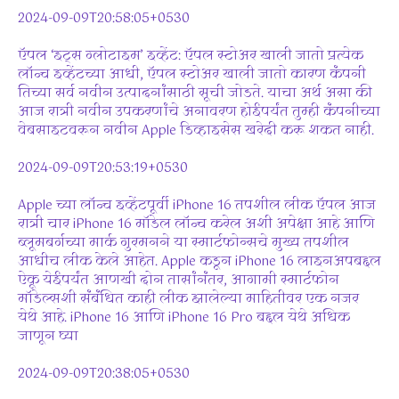
2024-09-09T20:58:05+0530
ऍपल ‘इट्स ग्लोटाइम’ इव्हेंट: ऍपल स्टोअर खाली जातो प्रत्येक
लॉन्च इव्हेंटच्या आधी, ऍपल स्टोअर खाली जातो कारण कंपनी
तिच्या सर्व नवीन उत्पादनांसाठी सूची जोडते. याचा अर्थ असा की
आज रात्री नवीन उपकरणांचे अनावरण होईपर्यंत तुम्ही कंपनीच्या
वेबसाइटवरून नवीन Apple डिव्हाइसेस खरेदी करू शकत नाही.
2024-09-09T20:53:19+0530
Apple च्या लॉन्च इव्हेंटपूर्वी iPhone 16 तपशील लीक ऍपल आज
रात्री चार iPhone 16 मॉडेल लॉन्च करेल अशी अपेक्षा आहे आणि
ब्लूमबर्गच्या मार्क गुरमनने या स्मार्टफोन्सचे मुख्य तपशील
आधीच लीक केले आहेत. Apple कडून iPhone 16 लाइनअपबद्दल
ऐकू येईपर्यंत आणखी दोन तासांनंतर, आगामी स्मार्टफोन
मॉडेल्सशी संबंधित काही लीक झालेल्या माहितीवर एक नजर
येथे आहे. iPhone 16 आणि iPhone 16 Pro बद्दल येथे अधिक
जाणून घ्या
2024-09-09T20:38:05+0530