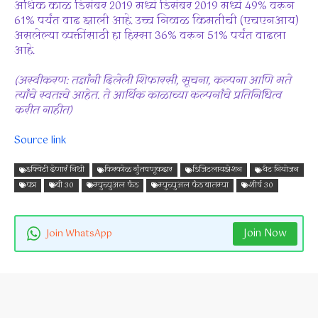
अधिक काळ डिसेंबर 2019 मध्ये डिसेंबर 2019 मध्ये 49% वरून
61% पर्यंत वाढ झाली आहे. उच्च निव्वळ किमतीची (एचएनआय)
असलेल्या व्यक्तींसाठी हा हिस्सा 36% वरून 51% पर्यंत वाढला
आहे.
(अस्वीकरण: तज्ञांनी दिलेली शिफारसी, सूचना, कल्पना आणि मते
त्यांचे स्वतःचे आहेत. ते आर्थिक काळाच्या कल्पनांचे प्रतिनिधित्व
करीत नाहीत)
Source link
इक्विटी देणारं निधी
किरकोळ गुंतवणूकदार
डिजिटलायझेशन
थेट नियोजन
पत्र
बी 30
म्युच्युअल फंड
म्युच्युअल फंड बातम्या
शीर्ष 30
Join Now
Join WhatsApp