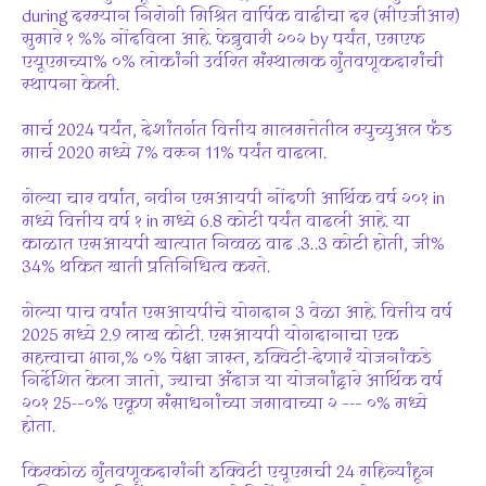
during दरम्यान निरोगी मिश्रित वार्षिक वाढीचा दर (सीएजीआर)
सुमारे १ %% नोंदविला आहे. फेब्रुवारी २०२ by पर्यंत, एमएफ
एयूएमच्या% ०% लोकांनी उर्वरित संस्थात्मक गुंतवणूकदारांची
स्थापना केली.
मार्च 2024 पर्यंत, देशांतर्गत वित्तीय मालमत्तेतील म्युच्युअल फंड
मार्च 2020 मध्ये 7% वरून 11% पर्यंत वाढला.
गेल्या चार वर्षांत, नवीन एसआयपी नोंदणी आर्थिक वर्ष २०१ in
मध्ये वित्तीय वर्ष १ in मध्ये 6.8 कोटी पर्यंत वाढली आहे. या
काळात एसआयपी खात्यात निव्वळ वाढ .3..3 कोटी होती, जी%
34% थकित खाती प्रतिनिधित्व करते.
गेल्या पाच वर्षांत एसआयपीचे योगदान 3 वेळा आहे. वित्तीय वर्ष
2025 मध्ये 2.9 लाख कोटी. एसआयपी योगदानाचा एक
महत्त्वाचा भाग,% ०% पेक्षा जास्त, इक्विटी-देणारं योजनांकडे
निर्देशित केला जातो, ज्याचा अंदाज या योजनांद्वारे आर्थिक वर्ष
२०१ 25-–०% एकूण संसाधनांच्या जमावाच्या २ –-– ०% मध्ये
होता.
किरकोळ गुंतवणूकदारांनी इक्विटी एयूएमची 24 महिन्यांहून