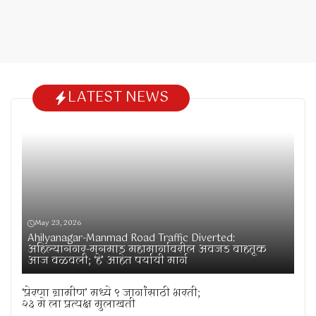
LATEST NEWS
May 23, 2026
Ahilyanagar-Manmad Road Traffic Diverted:
अहिल्यानगर-मनमाड महामार्गावरील अवजड वाहतूक
आज वळवली; ‘हे’ आहेत पर्यायी मार्ग
‘प्रेरणा ग्रामीण’ मध्ये ९ जागांसाठी भरती;
२३ मे ला प्रत्यक्ष मुलाखती