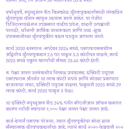
हिस्सा आहे, तर अव्वल 30 शहरांपैकी 53% शहर.
वर्षानुवर्षे, म्युच्युअल फंड किरकोळ गुंतवणूकदारांसाठी लोकप्रिय
गुंतवणूक चॅनेल म्हणून उदयास आले आहेत. या तेजीत
डिजिटलायझेशन उपक्रमात वाढीव प्रवेश, वाढती उत्पन्नाची
पातळी, चांगली आर्थिक जागरूकता आणि उच्च -भूक
उपासमारीच्या गुंतवणूकीत बदल घडवून आणला जातो.
मार्च 2020 दरम्यान -सप्टेंबर 2024 मध्ये, एमएफएसमधील
अद्वितीय गुंतवणूकदार 2.5 पट वाढून 5.3 कोटीवर वाढले; मार्च
2025 मध्ये एकूण खात्यांची संख्या 23.45 कोटी होती.
रु. पेक्षा जास्त उल्लेखनीय निव्वळ प्रवाहासह. इक्विटी एयूएम
एमएफएस अंतर्गत 10 लाख कोटी रुपये आणि मोठ्या प्रमाणात
बाजाराचा नफा, इक्विटी एयूएम वाढला. फेब्रुवारी 2025 मध्ये 29
लाख कोटी, मार्च 2020 पासून 3 वेळा.
10 इक्विटी म्युच्युअल फंड 24% पर्यंत सीएजीआर ऑफर करतात
कारण त्यांची स्थापना १,००० पेक्षा जास्त पेक्षा जास्त आहे.
कर्ज-देणारं एमएफ योजना, ज्यात गुंतवणूकीचा मोठा भाग
संस्थात्मक गुंतवणूकदारांचा आहे, त्याने मार्च २०२०-फेब्रुवारी २०२