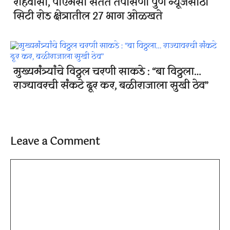
रहिवासी, पीएमसी सतत तपासणी पुणे न्यूजसाठी
सिटी रोड क्षेत्रातील 27 भाग ओळखते
मुख्यमंत्र्यांचे विठ्ठल चरणी साकडे : “बा विठ्ठला…
राज्यावरची संकटे दूर कर, बळीराजाला सुखी ठेव”
Leave a Comment
Comment