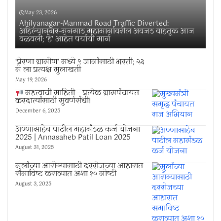
May 23, 2026
Ahilyanagar-Manmad Road Traffic Diverted:
अहिल्यानगर-मनमाड महामार्गावरील अवजड वाहतूक आज
वळवली; ‘हे’ आहेत पर्यायी मार्ग
‘प्रेरणा ग्रामीण’ मध्ये ९ जागांसाठी भरती; २३
मे ला प्रत्यक्ष मुलाखती
May 19, 2026
महत्वाची माहिती – प्रत्येक ग्रामपंचायत
करदात्यांसाठी सुवर्णसंधी!
December 6, 2025
अण्णासाहेब पाटील महामंडळ कर्ज योजना
2025 | Annasaheb Patil Loan 2025
August 31, 2025
मुलांच्या आरोग्यासाठी दररोजच्या आहारात
समाविष्ट कराव्यात अशा १० गोष्टी
August 3, 2025