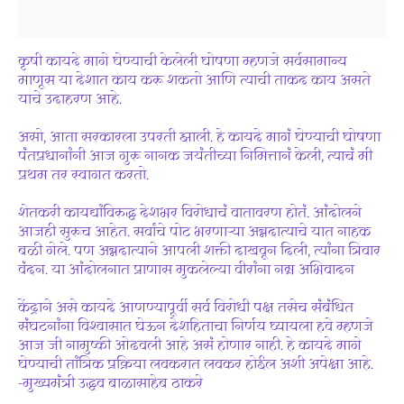
कृषी कायदे मागे घेण्याची केलेली घोषणा म्हणजे सर्वसामान्य
माणूस या देशात काय करू शकतो आणि त्याची ताकद काय असते
याचे उदाहरण आहे.
असो, आता सरकारला उपरती झाली. हे कायदे मागं घेण्याची घोषणा
पंतप्रधानांनी आज गुरू नानक जयंतीच्या निमित्तानं केली, त्याचं मी
प्रथम तर स्वागत करतो.
शेतकरी कायद्यांविरुद्ध देशभर विरोधाचं वातावरण होतं. आंदोलने
आजही सुरूच आहेत. सर्वांचे पोट भरणाऱ्या अन्नदात्याचे यात नाहक
बळी गेले. पण अन्नदात्याने आपली शक्ती दाखवून दिली, त्यांना त्रिवार
वंदन. या आंदोलनात प्राणास मुकलेल्या वीरांना नम्र अभिवादन
केंद्राने असे कायदे आणण्यापूर्वी सर्व विरोधी पक्ष तसेच संबंधित
संघटनांना विश्वासात घेऊन देशहिताचा निर्णय घ्यायला हवे म्हणजे
आज जी नामुष्की ओढवली आहे असं होणार नाही. हे कायदे मागे
घेण्याची तांत्रिक प्रक्रिया लवकरात लवकर होईल अशी अपेक्षा आहे.
-मुख्यमंत्री उद्धव बाळासाहेब ठाकरे