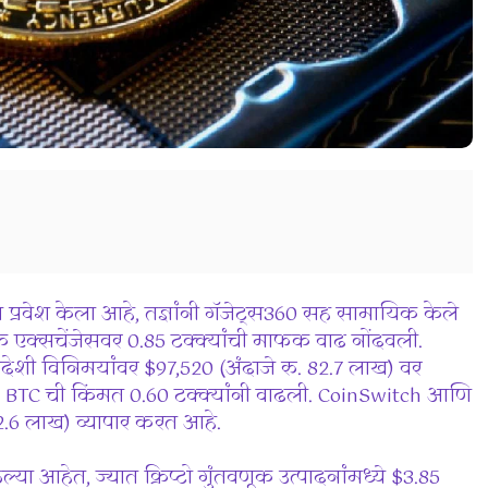
यात प्रवेश केला आहे, तज्ञांनी गॅजेट्स360 सह सामायिक केले
क एक्सचेंजेसवर 0.85 टक्क्यांची माफक वाढ नोंदवली.
देशी विनिमयांवर $97,520 (अंदाजे रु. 82.7 लाख) वर
न, BTC ची किंमत 0.60 टक्क्यांनी वाढली. CoinSwitch आणि
82.6 लाख) व्यापार करत आहे.
्या आहेत, ज्यात क्रिप्टो गुंतवणूक उत्पादनांमध्ये $3.85