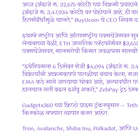
अब्ज (अंदाजे रु. 32,675 कोटी) च्या विक्रमी प्रवा
(अंदाजे रु. 3,47,934 कोटी) वर पोहोचले आहे. ही 
हितसंबंधांमुळे चालते,” BuyUcoin चे CEO शिवम 
इथरने राष्ट्रीय आणि आंतरराष्ट्रीय एक्सचेंजेसवर स
लेखनाच्या वेळी, ETH जागतिक प्लॅटफॉर्मवर $3,655
एक्सचेंजेसवर, मालमत्तेची किंमत जवळपास सारखीच 
“इथेरियमला ​​6 डिसेंबर रोजी $4,094 (अंदाजे रु
विक्रेत्यांनी आक्रमकपणे पातळीचा बचाव केला, मजब
EMA कडे मागे जाण्याचा धोका आहे, अल्पावधीत एक ग
हालचाल गती बदल दर्शवू शकते,” ZebPay ट्रेड डेस
Gadgets360 च्या क्रिप्टो प्राइस ट्रॅकरनुसार — 
किरकोळ नफ्यात व्यापार करत आहेत.
Tron, Avalanche, Shiba Inu, Polkadot, आणि Unis