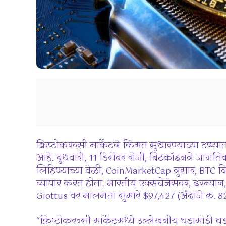
क्रिप्टोकरन्सी मार्केटने किंमत सुधारण्याच्या टप्प्
आहे. बुधवारी, 11 डिसेंबर रोजी, बिटकॉइनने जागति
लिहिण्याच्या वेळी, CoinMarketCap नुसार, BTC वि
व्यापार करत होता. भारतीय एक्सचेंजेसवर, दरम्या
Giottus वर मालमत्ता सुमारे $97,427 (अंदाजे रु. 
“क्रिप्टोकरन्सी मार्केटमध्ये उल्लेखनीय घडामोडी घडल