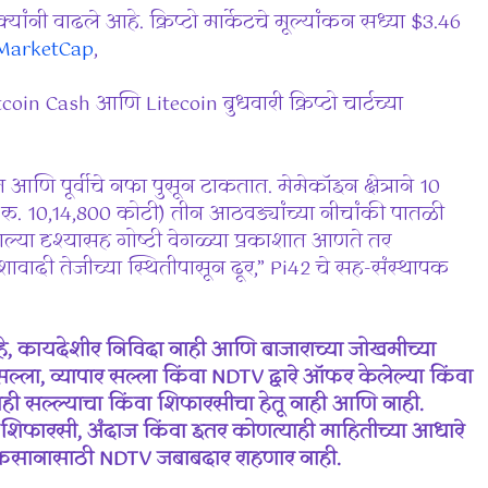
्यांनी वाढले आहे. क्रिप्टो मार्केटचे मूल्यांकन सध्या $3.46
MarketCap
,
oin Cash आणि Litecoin बुधवारी क्रिप्टो चार्टच्या
आणि पूर्वीचे नफा पुसून टाकतात. मेमेकॉइन क्षेत्राने 10
 रु. 10,14,800 कोटी) तीन आठवड्यांच्या नीचांकी पातळी
या दृश्यासह गोष्टी वेगळ्या प्रकाशात आणते तर
ावादी तेजीच्या स्थितीपासून दूर,” Pi42 चे सह-संस्थापक
े, कायदेशीर निविदा नाही आणि बाजाराच्या जोखमीच्या
्ला, व्यापार सल्ला किंवा NDTV द्वारे ऑफर केलेल्या किंवा
ाही सल्ल्याचा किंवा शिफारसीचा हेतू नाही आणि नाही.
शिफारसी, अंदाज किंवा इतर कोणत्याही माहितीच्या आधारे
 नुकसानासाठी NDTV जबाबदार राहणार नाही.