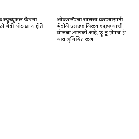
 म्युच्युअल फंडला
ओव्हरलॅपचा सामना करण्यासाठी
ी सेबी नोड प्राप्त होते
सेबीने एमएफ निकष बदलण्याची
योजना आखली आहे, ‘ट्रू-टू-लेबल’ हे
नाव सुनिश्चित करा