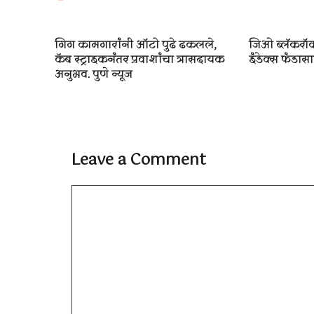
गिग कामगारांनी ऑटो पुढे ढकलले,
जिओ ब्लॅकरॉक
कॅब स्ट्राइकनंतर प्रवाशांचा त्रासदायक
इंडेक्स फंडासाठ
अनुभव. पुणे न्यूज
Leave a Comment
Comment