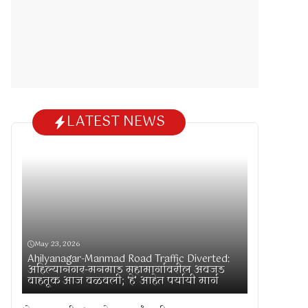
LATEST NEWS
May 23, 2026
Ahilyanagar-Manmad Road Traffic Diverted:
अहिल्यानगर-मनमाड महामार्गावरील अवजड
वाहतूक आज वळवली; ‘हे’ आहेत पर्यायी मार्ग