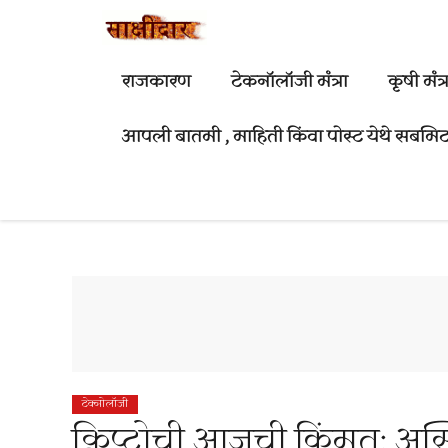
Skip
to
content
राजकारण
टेकनॉलॉजी मंत्रा
कृषी मंत्र
आपली बातमी , माहिती किंवा पोस्ट येथे सबमिट
टेक्नोलॉजी
क्रिप्टोची आजची किंमत: अस्थ