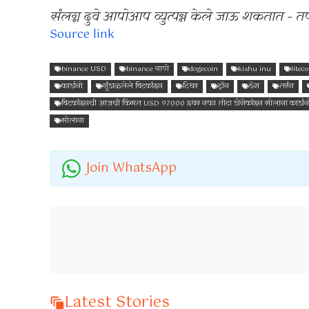
संलग्न दुवे आपोआप व्युत्पन्न केले जाऊ शकतात – 
Source link
binance USD
binance नाणे
dogecoin
kishu inu
litec
कार्डानो
गुंडाळलेले बिटकॉइन
टिथर
ट्रॉन
डॅश
तरंग
बिटकॉइनची आजची किंमत USD 97000 इथर नफा तोटा डोगेकॉइन सोलाना कार्डानो शि
सोलाना
Join WhatsApp
Latest Stories