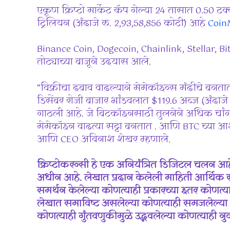
एकूण क्रिप्टो मार्केट कॅप गेल्या 24 तासात 0.50 टक्क
ट्रिलियन (अंदाजे रु. 2,93,58,856 कोटी) आहे
Coin
Binance Coin, Dogecoin, Chainlink, Stellar, Bitc
तोट्याच्या बाजूने उदयास आले.
“विक्रीचा दबाव वाढल्याने मेमेकॉइन्स मंदीचे बनतात 
डिसेंबर रोजी बाजार भांडवलात $119.6 अब्ज (अंदाजे
गाठली आहे. जे बिटकॉइनसाठी तुलनेने अधिक चांगल्
मेमेकॉइन वाढत्या सट्टा बनतात . आणि BTC च्या आश
आणि CEO अविनाश शेखर म्हणाले.
क्रिप्टोकरन्सी हे एक अनियंत्रित डिजिटल चलन आह
अधीन आहे. लेखात प्रदान केलेली माहिती आर्थिक सल
समर्थन केलेल्या कोणत्याही प्रकारच्या इतर कोणत्य
लेखात समाविष्ट असलेल्या कोणत्याही समजलेल्या 
कोणत्याही गुंतवणुकीमुळे उद्भवलेल्या कोणत्याही