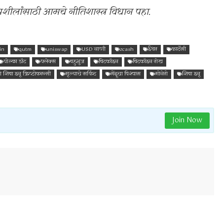
तपशीलांसाठी आमचे नीतिशास्त्र विधान पहा.
oin
qutm
uniswap
USD नाणी
zcash
ईथर
कार्टेसी
पोल्का डॉट
फ्लेक्स
बहुभुज
बिटकॉइन
बिटकॉइन रोख
बा इनू क्रिप्टोकरन्सी
मूल्याचे सर्किट
मेंदूचा विश्वास
मोनेरो
शिबा इनू
Join Now