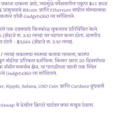
हाने प्रकाश टाकला आहे, ज्यामुळे वर्षभरातील एकूण $41 अब्ज
वाढ प्रामुख्याने Bitcoin आणि Ethereum मधील संस्थात्मक
ठकराल यांनी Gadgets360 ला सांगितले.
ुमारे एक टक्क्याचे किरकोळ नुकसान प्रतिबिंबित केले.
 (अंदाजे रु. 3.10 लाख) वर व्यापार करत होता. भारतीय
होती – $3,664 (अंदाजे रु. 3.10 लाख).
. 3.47 लाख) नकाराचा सामना करावा लागला, कारण
ूत मंदीचा प्रतिकार दर्शविला. किंमत आता 20-दिवसांच्या
ंभीर समर्थन क्षेत्र. या पातळीच्या खाली एक स्थिर
्कने Gadgets360 ला सांगितले.
Tether, Ripple, Solana, USD Coin आणि Cardano बुधवारी
wap ने देखील क्रिप्टो चार्टवर नफा राखून ठेवला.