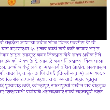
ेन्नईला जाणाऱ्या नवीन ‘ग्रीन फिल्ड एक्स्प्रेस-वे’ ची
यात महाराष्ट्रात ५० हजार कोटी खर्च केले जाणार आहेत.
ार आहेत. त्यामुळे नगर जिल्ह्यात जेथे शक्य असेल तेथे
 नगर उभारणे शक्य आहे. त्यामूळे नगर जिल्ह्याच्या विकासाला
ल. एक्सीस कंट्रोलने हा महामार्ग बांधत आहोत. सुरतपासून
 यादगीर, कर्नुल आणि चेन्नई (दिल्ली-मद्रास) असा १२७०
 किलोमीटर आहे. म्हणजेच या रस्त्याची महाराष्ट्रातून
 पुण्यासह ठाणे, कोल्हापूर, सोलापूरची देखील सर्व वाहतूक
राष्ट्रासाठी पर्यायाने अहमदनगर साठी महत्त्वपूर्ण ठरेल,