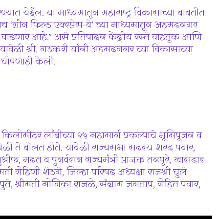
 करण्यात येईल. या माध्यमातून महाराष्ट्र विकासाच्या बाबतीत
च ‘ग्रीन फिल्ड एक्स्प्रेस-वे’ च्या माध्यमातून अहमदनगर
ाढणार आहे.” असे प्रतिपादन केंद्रीय रस्ते वाहतूक आणि
. यावेळी श्री. गडकरी यांनी अहमदनगर च्या विकासाच्या
ची घोषणाही केली.
ोमीटर लांबीच्या २५ महामार्ग प्रकल्पाचे भूमिपूजन व
यावेळी ते बोलत होते. यावेळी राज्यसभा सदस्य शरद पवार,
रीफ, मदत व पुनर्वसन राज्यमंत्री प्राजक्त तनपुरे, खासदार
ी रोहिणी शेडगे, जिल्हा परिषद अध्यक्षा राजश्री घुले
 श्रीमती मोनिका राजळे, संग्राम जगताप, रोहित पवार,