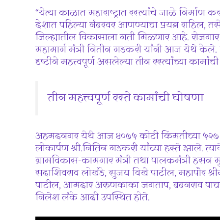
“येत्या काळात महाराष्ट्रात रस्त्यांचे जाळे निर्माण
देशात पहिल्या नंबरवर आणण्याचा प्रयत्न राहिल, तसे
जिल्ह्यातील विकासाला गती मिळणार आहे. रोजगार व
महामार्ग मंत्री नितीन गडकरी यांनी आज येथे केले
दृष्टीने महत्त्वपूर्ण असलेल्या तीन रस्त्यांच्या कामां
तीन महत्त्वपूर्ण रस्ते कामांची घोषणा
अहमदनगर येथे आज ४०७५ कोटी किंमतीच्या ५२७ किल
लोकार्पण श्री.नितिन गडकरी यांच्या हस्ते झाले. त्
ग्रामविकास-कामगार मंत्री तथा पालकमंत्री हसन मुश्
सदाशिवराव लोखंडे, सुजय विखे पाटील, महापौर श्रीमत
पाटील, आमदार अरुणकाका जगताप, बबनराव पाचपुते,
निलेश लंके आदी उपस्थित होते.