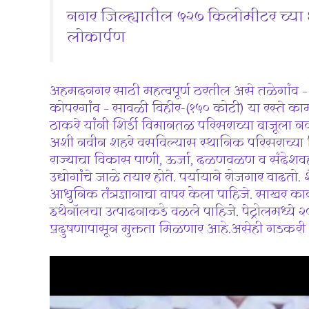
नगर जिल्ह्यातील ५२७ किलोमीटर च्या ४
लोकार्पण
अहमदनगर साठी महत्वपूर्ण ठरतील असे तळेगांव – 
कोपरगांव – सावळी विहीर-(१५० कोटी) या रस्ते काम
ठाकरे यांनी शिर्डी विमानतळ परिसराच्या बाजूला नवी
अशी नवीन शहरे वसविल्यास स्थानिक परिसराच्या 
राज्याचा विकास पाणी, ऊर्जा, दळणवळण व संदेशवह
उद्योगांचे जाळे तयार होते. पर्यायाने रोजगार वाढ
आधुनिक तंत्रज्ञानाचा वापर केला पाहिजे. साखर 
इथेनॉलचा उत्पादनाकडे वळले पाहिजे. पेट्रोलमध्ये २
प्रदुषणापासून मुक्तता मिळणार आहे.असेही गडकरी य