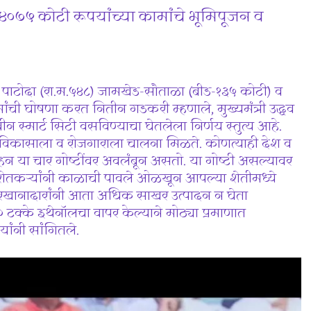
०७५ कोटी रूपयांच्या कामांचे भूमिपूजन व
पाटोदा (रा.म.५४८) जामखेड-सौताळा (बीड-१३५ कोटी) व
ांची घोषणा करत नितीन गडकरी म्हणाले, मुख्यमंत्री उद्धव
न स्मार्ट सिटी वसविण्याचा घेतलेला निर्णय स्तुत्य आहे.
विकासाला व रोजगाराला चालना मिळते. कोणत्याही देश व
न या चार गोष्टींवर अवलंबून असतो. या गोष्टी असल्यावर
तो. शेतकऱ्यांनी काळाची पावले ओळखून आपल्या शेतीमध्ये
कारखानादारांनी आता अधिक साखर उत्पादन न घेता
० टक्के इथेनॉलचा वापर केल्याने मोठ्या प्रमाणात
ांनी सांगितले.