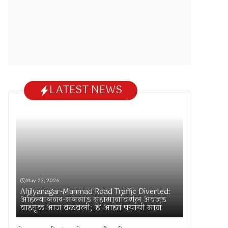
LATEST NEWS
May 23, 2026
Ahilyanagar-Manmad Road Traffic Diverted:
अहिल्यानगर-मनमाड महामार्गावरील अवजड
वाहतूक आज वळवली; ‘हे’ आहेत पर्यायी मार्ग