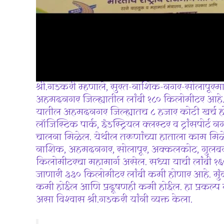
श्री.गडकरी म्हणाले, सुरत-नाशिक-नगर-सोलापूरमार्ग च
अहमदनगर जिल्ह्यातील लांबी १८० किलोमीटर आहे‌. 
यातील अहमदनगर जिल्ह्यातच ८ हजार कोटी खर्च होण
लॉजिस्टिक पार्क, इंडस्ट्रियल क्लस्टर व ट्रांसपोर्ट
चालना मिळेल. येथील तरूणांच्या हाताला काम मिळे
नाशिक, अहमदनगर, सोलापूर, अक्कलकोट, गुलबर्गा,
किलोमीटरचा महामार्ग असेल. सध्या याची लांबी १६००
जाणारी ३३० किलोमीटर लांबी कमी होणार आहे. मुंबई
कमी होईल आणि प्रदूषणही कमी होईल. हा प्रकल्प महा
असा विश्वास श्री.गडकरी यांनी व्यक्त केला.