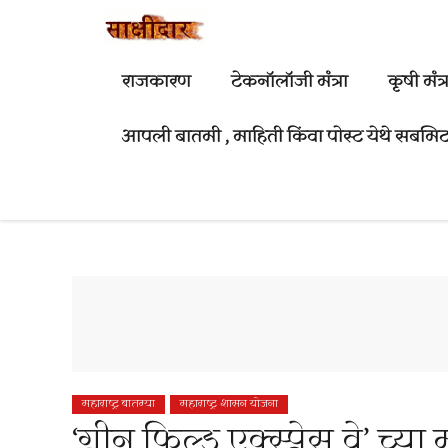
Skip
to
content
राजकारण
टेकनॉलॉजी मंत्रा
कृषी मंत्र
आपली बातमी , माहिती किंवा पोस्ट येथे सबमिट
महाराष्ट्र बातम्या
महाराष्ट्र शासन योजना
‘ग्रीन फिल्ड एक्स्प्रेस वे’ 