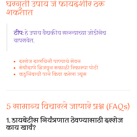
घरगुती उपाय जे फायदेशीर ठरू
शकतात
टीप:
हे उपाय वैद्यकीय सल्ल्याच्या जोडीनेच
वापरावेत.
दररोज दालचिनी पाण्याचे सेवन
मेथीदाणे भिजवून सकाळी रिकाम्या पोटी
कडुनिंबाची पाने किंवा करेला ज्यूस
5 सामान्य विचारले जाणारे प्रश्न (FAQs)
1. डायबेटीस नियंत्रणात ठेवण्यासाठी दररोज
काय खावं?