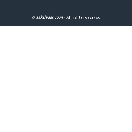
©
sakshidar.co.in
• All rights reserved