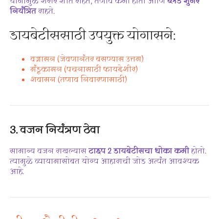
योगामुळे शरीर शांत राहतं, तणाव कमी होतो आणि
ब्लड शुगर
नियंत्रित
राहते.
डायबेटीससाठी उपयुक्त योगासने:
वज्रासन (जेवणानंतर बसण्यास उत्तम)
मंडूकासन (पचनासाठी फायदेशीर)
शवासन (तणाव निवारणासाठी)
3.
वजन नियंत्रण ठेवा
सामान्य वजन राखल्यास
टाइप 2 डायबेटीसचा धोका कमी
होतो.
त्यामुळे व्यायामासोबत योग्य आहाराची जोड अत्यंत आवश्यक
आहे.