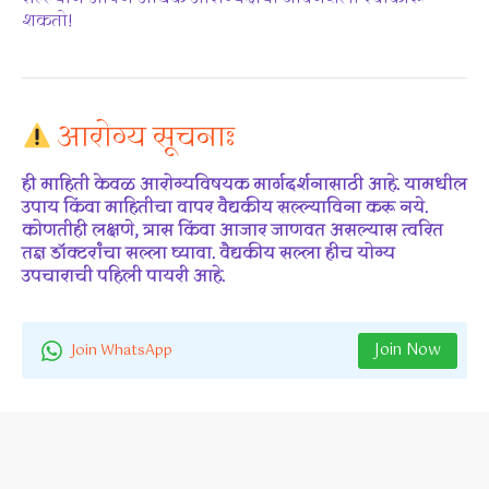
शकतो!
आरोग्य सूचनाः
ही माहिती केवळ आरोग्यविषयक मार्गदर्शनासाठी आहे. यामधील
उपाय किंवा माहितीचा वापर वैद्यकीय सल्ल्याविना करू नये.
कोणतीही लक्षणे, त्रास किंवा आजार जाणवत असल्यास त्वरित
तज्ञ डॉक्टरांचा सल्ला घ्यावा. वैद्यकीय सल्ला हीच योग्य
उपचाराची पहिली पायरी आहे.
Join Now
Join WhatsApp