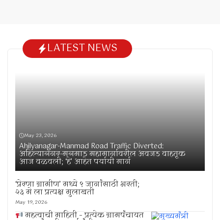
LATEST NEWS
May 23, 2026
Ahilyanagar-Manmad Road Traffic Diverted:
अहिल्यानगर-मनमाड महामार्गावरील अवजड वाहतूक
आज वळवली; ‘हे’ आहेत पर्यायी मार्ग
‘प्रेरणा ग्रामीण’ मध्ये ९ जागांसाठी भरती;
२३ मे ला प्रत्यक्ष मुलाखती
May 19, 2026
महत्वाची माहिती – प्रत्येक ग्रामपंचायत