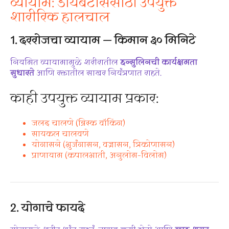
व्यायाम: डायबेटीससाठी उपयुक्त
शारीरिक हालचाल
1.
दररोजचा व्यायाम — किमान ३० मिनिटे
नियमित व्यायामामुळे शरीरातील
इन्सुलिनची कार्यक्षमता
सुधारते
आणि रक्तातील साखर नियंत्रणात राहते.
काही उपयुक्त व्यायाम प्रकार:
जलद चालणे (ब्रिस्क वॉकिंग)
सायकल चालवणे
योगासने (भुजंगासन, वज्रासन, त्रिकोणासन)
प्राणायाम (कपालभाती, अनुलोम–विलोम)
2.
योगाचे फायदे