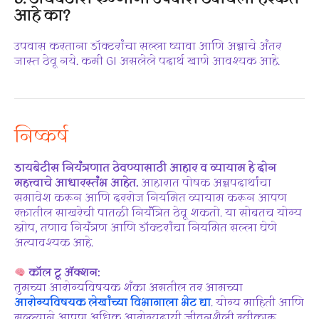
आहे का?
उपवास करताना डॉक्टरांचा सल्ला घ्यावा आणि अन्नाचे अंतर
जास्त ठेवू नये. कमी GI असलेले पदार्थ खाणे आवश्यक आहे.
निष्कर्ष
डायबेटीस नियंत्रणात ठेवण्यासाठी आहार व व्यायाम हे दोन
महत्त्वाचे आधारस्तंभ आहेत.
आहारात पोषक अन्नपदार्थांचा
समावेश करून आणि दररोज नियमित व्यायाम करून आपण
रक्तातील साखरेची पातळी नियंत्रित ठेवू शकतो. या सोबतच योग्य
झोप, तणाव नियंत्रण आणि डॉक्टरांचा नियमित सल्ला घेणे
अत्यावश्यक आहे.
कॉल टू अ‍ॅक्शन:
तुमच्या आरोग्यविषयक शंका असतील तर आमच्या
आरोग्यविषयक लेखांच्या विभागाला भेट द्या
. योग्य माहिती आणि
सल्ल्याने आपण अधिक आरोग्यदायी जीवनशैली स्वीकारू