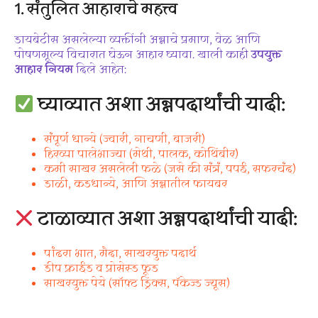
1. संतुलित आहाराचे महत्त्व
डायबेटीस असलेल्या व्यक्तींनी अन्नाचे प्रमाण, वेळ आणि
पोषणमूल्य विचारात घेऊन आहार घ्यावा. खाली काही
उपयुक्त
आहार नियम
दिले आहेत:
घ्याव्यात अशा अन्नपदार्थांची यादी:
संपूर्ण धान्ये (ज्वारी, नाचणी, बाजरी)
हिरव्या पालेभाज्या (मेथी, पालक, कोथिंबीर)
कमी साखर असलेली फळे (जसे की संत्रं, पपई, सफरचंद)
डाळी, कडधान्ये, आणि अन्नातील फायबर
टाळाव्यात अशा अन्नपदार्थांची यादी:
पांढरा भात, मैदा, साखरयुक्त पदार्थ
डीप फ्राईड व प्रोसेस्ड फूड
साखरयुक्त पेये (सॉफ्ट ड्रिंक्स, पॅकेज्ड ज्यूस)