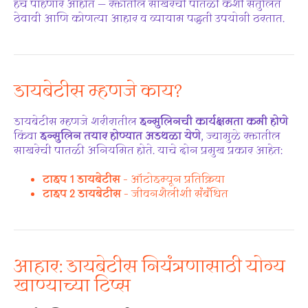
हेच पाहणार आहोत — रक्तातील साखरेची पातळी कशी संतुलित
ठेवावी आणि कोणत्या आहार व व्यायाम पद्धती उपयोगी ठरतात.
डायबेटीस म्हणजे काय?
डायबेटीस म्हणजे शरीरातील
इन्सुलिनची कार्यक्षमता कमी होणे
किंवा
इन्सुलिन तयार होण्यात अडथळा येणे
, ज्यामुळे रक्तातील
साखरेची पातळी अनियमित होते. याचे दोन प्रमुख प्रकार आहेत:
टाइप 1 डायबेटीस
– ऑटोइम्यून प्रतिक्रिया
टाइप 2 डायबेटीस
– जीवनशैलीशी संबंधित
आहार: डायबेटीस नियंत्रणासाठी योग्य
खाण्याच्या टिप्स