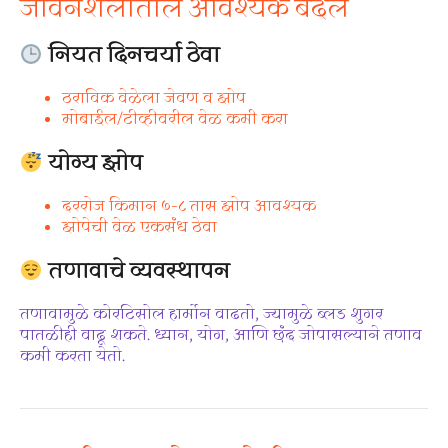
जीवनशैलीतील आवश्यक बदल
नियत दिनचर्या ठेवा
ठराविक वेळेला जेवण व झोप
मोबाईल/टीव्हीवरील वेळ कमी करा
योग्य झोप
दररोज किमान ७–८ तास झोप आवश्यक
झोपेची वेळ एकसंध ठेवा
तणावाचे व्यवस्थापन
तणावामुळे कोरटिसोल हार्मोन वाढतो, ज्यामुळे ब्लड शुगर
पातळीही वाढू शकते. ध्यान, योग, आणि छंद जोपासल्याने तणाव
कमी करता येतो.