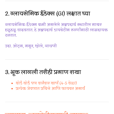
2.
ग्लायसेमिक इंडेक्स (GI) लक्षात घ्या
ग्लायसेमिक इंडेक्स कमी असलेले अन्नपदार्थ रक्तातील साखर
हळूहळू वाढवतात. हे अन्नपदार्थ डायबेटीस रुग्णांसाठी लाभदायक
ठरतात.
उदा. ओट्स, मसूर, छोले, नाचणी
3.
भूक लागली तरीही प्रमाण राखा
थोडं थोडं पण वारंवार खाणं (4–5 वेळा)
प्रत्येक जेवणात प्रथिने आणि फायबर असावं