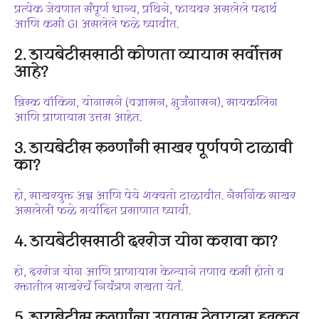
प्रत्येक जेवणात संपूर्ण धान्य, प्रथिने, फायबर असलेले पदार्थ
आणि कमी GI असलेले फळे घ्यावीत.
2. डायबेटीससाठी कोणता व्यायाम सर्वोत्तम
आहे?
ब्रिस्क वॉकिंग, योगासने (वज्रासन, भुजंगासन), सायकलिंग
आणि प्राणायाम उत्तम आहेत.
3. डायबेटीस रुग्णांनी साखर पूर्णपणे टाळावी
का?
हो, साखरयुक्त अन्न आणि पेये शक्यतो टाळावीत. नैसर्गिक साखर
असलेली फळे मर्यादित प्रमाणात घ्यावी.
4. डायबेटीससाठी दररोज योग करावा का?
हो, दररोज योग आणि प्राणायाम केल्याने तणाव कमी होतो व
रक्तातील साखरेचं नियंत्रण राखता येतं.
5. डायबेटीस रुग्णांना उपवास ठेवायला हरकत