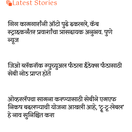
Latest Stories
गिग कामगारांनी ऑटो पुढे ढकलले, कॅब
स्ट्राइकनंतर प्रवाशांचा त्रासदायक अनुभव. पुणे
न्यूज
जिओ ब्लॅकरॉक म्युच्युअल फंडला इंडेक्स फंडासाठी
सेबी नोड प्राप्त होते
ओव्हरलॅपचा सामना करण्यासाठी सेबीने एमएफ
निकष बदलण्याची योजना आखली आहे, ‘ट्रू-टू-लेबल’
हे नाव सुनिश्चित करा