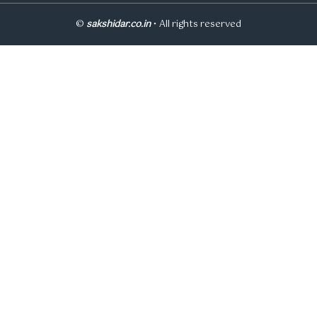
©
sakshidar.co.in
• All rights reserved