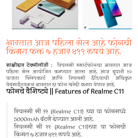
भारतात आज पहिला सेल आहे फोनची
किंमत फक्त ७ हजार ४९९ रुपये आहे.
साक्षीदार टेक्नॉलॉजी :
रियलमी स्मार्टफोनचा भारतात आज
पहिला सेल आयोजित करण्यात आला आहे. आज दुपारी १२
वाजता फ्लिपकार्ट आणि रियलमी इंडियाची अधिकृत
वेबसाईटवरून भारतात हा फोन खरेदी करता येणार आहे.
फोनचे वैशिष्ट्ये || Features of Realme C11
रियलमी सी ११ (Realme C11) च्या या फोनमध्ये
5000mAh बॅटरी देण्यात आली आहे.
रियलमी सी ११ (Realme C11)च्या या फोनची
किंमत ७ हजार ४९९ रुपये आहे.