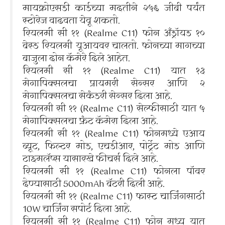
मायक्रोएसडी कार्डच्या मदतीने २५६ जीबी पर्यंत
स्टोरेज वाढवता येवू शकतो.
रियलमी सी ११ (Realme C11) फोन अँड्रॉयड १०
बेस्ड रियलमी यूआयवर चालतो. फोनच्या मागच्या
बाजुला दोन कॅमेरे दिले आहेत.
रियलमी सी ११ (Realme C11) यात १३
मेगापिक्सलचा प्रायमरी सेन्सर आणि २
मेगापिक्सलचा सेकंडरी सेन्सर दिला आहे.
रियलमी सी ११ (Realme C11) सेल्फीसाठी यात ५
मेगापिक्सलचा फ्रंट कॅमेरा दिला आहे.
रियलमी सी ११ (Realme C11) फोनमध्ये एआय
ब्यूट, फिल्टर मोड, एचडीआर, पोर्ट्रेट मोड आणि
टाइमलॅप्स यासारखे फीचर्स दिले आहे.
रियलमी सी ११ (Realme C11) फोनला पॉवर
देण्यासाठी 5000mAh बॅटरी दिली आहे.
रियलमी सी ११ (Realme C11) फास्ट चार्जिंगसाठी
10W चार्जिंग सपोर्ट दिला आहे.
रियलमी सी ११ (Realme C11) फोन मध्य यात