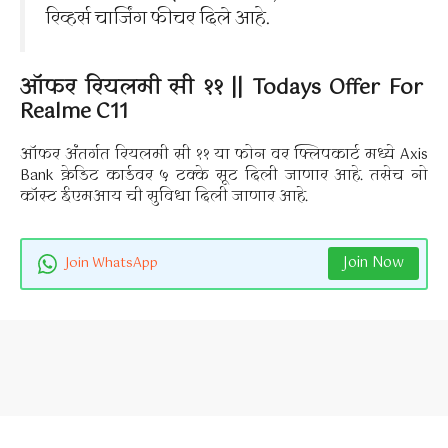
रिव्हर्स चार्जिंग फीचर दिले आहे.
ऑफर रियलमी सी ११ || Todays Offer For
Realme C11
ऑफर अंतर्गत रियलमी सी ११ या फोन वर फ्लिपकार्ट मध्ये Axis
Bank क्रेडिट कार्डवर ५ टक्के सूट दिली जाणार आहे. तसेच नो
कॉस्ट ईएमआय ची सुविधा दिली जाणार आहे.
Join Now
Join WhatsApp