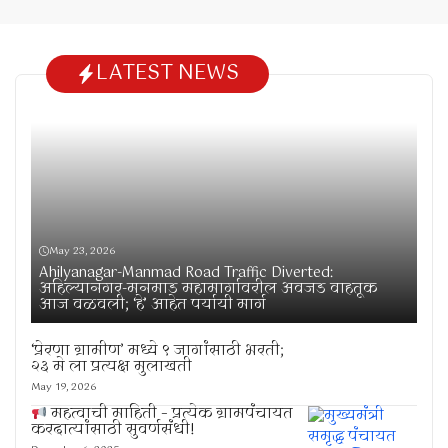
LATEST NEWS
May 23, 2026
Ahilyanagar-Manmad Road Traffic Diverted:
अहिल्यानगर-मनमाड महामार्गावरील अवजड वाहतूक
आज वळवली; ‘हे’ आहेत पर्यायी मार्ग
‘प्रेरणा ग्रामीण’ मध्ये ९ जागांसाठी भरती;
२३ मे ला प्रत्यक्ष मुलाखती
May 19, 2026
महत्वाची माहिती – प्रत्येक ग्रामपंचायत
करदात्यांसाठी सुवर्णसंधी!