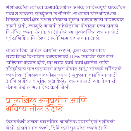
संशोधकांनी त्यांच्या फ्रेमवर्कमधील अनेक नाविन्यपूर्ण घटकांवर
प्रकाश टाकला. व्हर्च्युअल रिॲलिटी-आधारित टेलिऑपरेशन
सिस्टम प्रात्यक्षिक डेटाचे संकलन सुलभ करण्यासाठी वापरण्यात
आली होती, ज्यामुळे मानवी ऑपरेटर्सना रोबोट्स एका हाताने
नियंत्रित करता येतात. या ऑपरेशन्स सुव्यवस्थित करण्यासाठी
पूर्व-प्रशिक्षित नियंत्रण अल्गोरिदम वापरण्यात आले.
याव्यतिरिक्त, जटिल कार्यांना लहान, कृती करण्यायोग्य
चरणांमध्ये विभाजित करण्यासाठी LLMs एकत्रित केले गेले.
“परिणाम म्हणजे दीर्घ, बहु-चरण कार्ये कार्यक्षमतेने आणि
अंतर्ज्ञानाने पार पाडण्यास सक्षम रोबोट आहे,” सॉन्गने सांगितले.
कार्याच्या अंमलबजावणीदरम्यान अनुकूलता वाढविण्यासाठी
आणि लक्ष्यित वस्तूंवर लक्ष केंद्रित करण्यासाठी लक्ष देण्याची
यंत्रणा देखील समाविष्ट केली गेली.
प्रात्यक्षिक अनुप्रयोग आणि
भविष्यातील उद्दिष्टे
फ्रेमवर्कची क्षमता वास्तविक-जागतिक प्रयोगांद्वारे दर्शविली
गेली. हॉलवे साफ करणे, डिलिव्हरी पुनर्प्राप्त करणे आणि