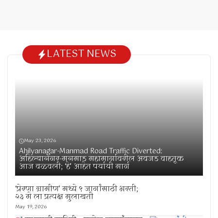
LATEST NEWS
May 23, 2026
Ahilyanagar-Manmad Road Traffic Diverted:
अहिल्यानगर-मनमाड महामार्गावरील अवजड वाहतूक
आज वळवली; ‘हे’ आहेत पर्यायी मार्ग
‘प्रेरणा ग्रामीण’ मध्ये ९ जागांसाठी भरती;
२३ मे ला प्रत्यक्ष मुलाखती
May 19, 2026