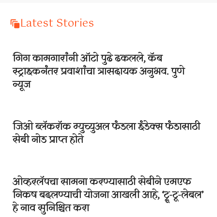
Latest Stories
गिग कामगारांनी ऑटो पुढे ढकलले, कॅब
स्ट्राइकनंतर प्रवाशांचा त्रासदायक अनुभव. पुणे
न्यूज
जिओ ब्लॅकरॉक म्युच्युअल फंडला इंडेक्स फंडासाठी
सेबी नोड प्राप्त होते
ओव्हरलॅपचा सामना करण्यासाठी सेबीने एमएफ
निकष बदलण्याची योजना आखली आहे, ‘ट्रू-टू-लेबल’
हे नाव सुनिश्चित करा