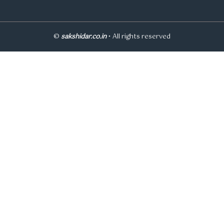
©
sakshidar.co.in
• All rights reserved