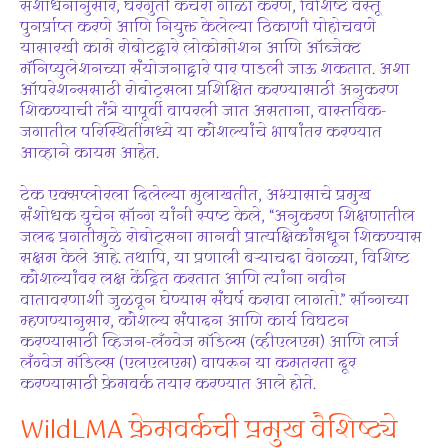
संशोधनानुसार, घरगुती कचरा गोळा करणे, विशिष्ट वस्तू
पुनर्प्राप्त करणे आणि नियुक्त केलेल्या ठिकाणी पोहोचवणे
यासारखी कामे रोबोटद्वारे लोकोमोशन आणि ऑब्जेक्ट
मॅनिप्युलेशनच्या संयोजनाद्वारे पार पाडली जाऊ शकतात. अशा
ऑपरेशन्ससाठी रोबोट्सला प्रशिक्षित करण्यासाठी अनुकरण
शिकण्याची तंत्रे यापूर्वी वापरली जात असताना, वास्तविक-
जगातील परिस्थितींमध्ये या कौशल्यांचे भाषांतर करण्यात
आव्हाने कायम आहेत.
टेक एक्सप्लोरला दिलेल्या मुलाखतीत, अभ्यासाचे प्रमुख
संशोधक युचेन सॉन्ग यांनी स्पष्ट केले, “अनुकरण शिक्षणातील
जलद प्रगतीमुळे रोबोट्सना मानवी प्रात्यक्षिकांमधून शिकण्यास
सक्षम केले आहे. तथापि, या प्रणाली बऱ्याचदा वेगळ्या, विशिष्ट
कौशल्यांवर लक्ष केंद्रित करतात आणि त्यांना नवीन
वातावरणाशी जुळवून घेण्यास संघर्ष करावा लागतो.” सॉन्गच्या
म्हणण्यानुसार, कौशल्य संपादन आणि कार्य विघटन
करण्यासाठी व्हिजन-लँग्वेज मॉडेल्स (व्हीएलएम) आणि लार्ज
लँग्वेज मॉडेल्स (एलएलएम) वापरून या कमतरता दूर
करण्यासाठी फ्रेमवर्क तयार करण्यात आले होते.
WildLMA फ्रेमवर्कची प्रमुख वैशिष्ट्ये