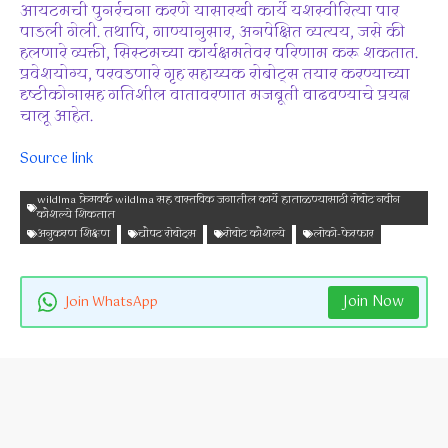
आयटमची पुनर्रचना करणे यासारखी कार्ये यशस्वीरित्या पार
पाडली गेली. तथापि, गाण्यानुसार, अनपेक्षित व्यत्यय, जसे की
हलणारे व्यक्ती, सिस्टमच्या कार्यक्षमतेवर परिणाम करू शकतात.
प्रवेशयोग्य, परवडणारे गृह सहाय्यक रोबोट्स तयार करण्याच्या
दृष्टीकोनासह गतिशील वातावरणात मजबूती वाढवण्याचे प्रयत्न
चालू आहेत.
Source link
wildlma फ्रेमवर्क wildlma सह वास्तविक जगातील कार्ये हाताळण्यासाठी रोबोट नवीन
कौशल्ये शिकतात
अनुकरण शिक्षण
चौपट रोबोट्स
रोबोट कौशल्ये
लोको-फेरफार
Join Now
Join WhatsApp