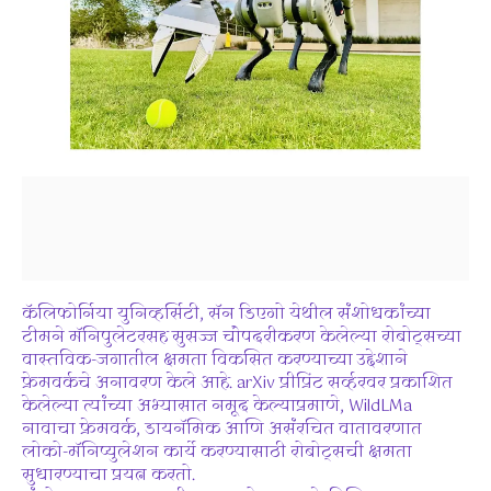
कॅलिफोर्निया युनिव्हर्सिटी, सॅन डिएगो येथील संशोधकांच्या
टीमने मॅनिपुलेटरसह सुसज्ज चौपदरीकरण केलेल्या रोबोट्सच्या
वास्तविक-जगातील क्षमता विकसित करण्याच्या उद्देशाने
फ्रेमवर्कचे अनावरण केले आहे. arXiv प्रीप्रिंट सर्व्हरवर प्रकाशित
केलेल्या त्यांच्या अभ्यासात नमूद केल्याप्रमाणे, WildLMa
नावाचा फ्रेमवर्क, डायनॅमिक आणि असंरचित वातावरणात
लोको-मॅनिप्युलेशन कार्ये करण्यासाठी रोबोट्सची क्षमता
सुधारण्याचा प्रयत्न करतो.