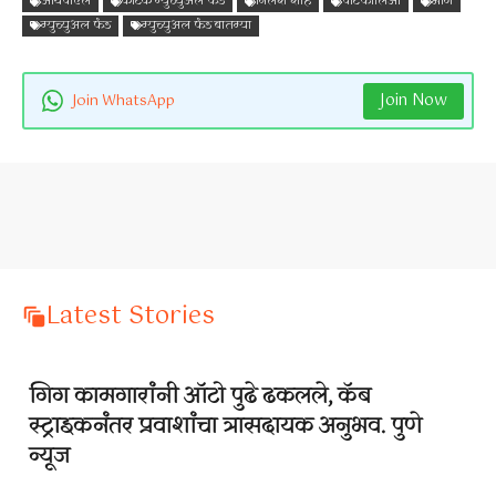
आयपीएल
कोटक म्युच्युअल फंड
निलेश शाह
पोर्टफोलिओ
भाग
म्युच्युअल फंड
म्युच्युअल फंड बातम्या
Join Now
Join WhatsApp
Latest Stories
गिग कामगारांनी ऑटो पुढे ढकलले, कॅब
स्ट्राइकनंतर प्रवाशांचा त्रासदायक अनुभव. पुणे
न्यूज