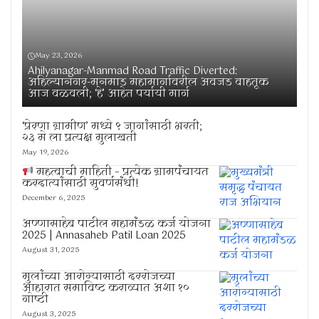
May 23, 2026
Ahilyanagar-Manmad Road Traffic Diverted:
अहिल्यानगर-मनमाड महामार्गावरील अवजड वाहतूक
आज वळवली; ‘हे’ आहेत पर्यायी मार्ग
‘प्रेरणा ग्रामीण’ मध्ये ९ जागांसाठी भरती;
२३ मे ला प्रत्यक्ष मुलाखती
May 19, 2026
महत्वाची माहिती – प्रत्येक ग्रामपंचायत
करदात्यांसाठी सुवर्णसंधी!
December 6, 2025
अण्णासाहेब पाटील महामंडळ कर्ज योजना
2025 | Annasaheb Patil Loan 2025
August 31, 2025
मुलांच्या आरोग्यासाठी दररोजच्या
आहारात समाविष्ट कराव्यात अशा १०
गोष्टी
August 3, 2025