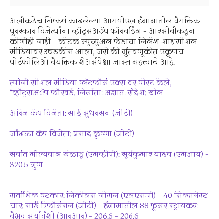
अलीकडेच निष्कर्ष काढलेल्या आयपीएल हंगामातील वैयक्तिक
पुरस्कार विजेत्यांना व्हॉट्सअॅप फॉरवर्डिंग – आरसीबीकडून
कोणीही नाही – कोटक म्युच्युअल फंडाचा निलेश शाह सोशल
मीडियावर उघडकीस आला, जसे की गुंतवणूकीत एकूणच
पोर्टफोलिओ वैयक्तिक शेअर्सपेक्षा जास्त महत्त्वाचे आहे.
त्यांनी सोशल मीडिया प्लॅटफॉर्म एक्स वर पोस्ट केले,
“व्हॉट्सअॅप फॉरवर्ड. निर्माता: अज्ञात. संदेश: खोल
ऑरेंज कॅप विजेता: साई सुधरसन (जीटी)
जांभळा कॅप विजेता: प्रसाद कृष्णा (जीटी)
सर्वात मौल्यवान खेळाडू (एमव्हीपी): सूर्यकुमार यादव (एमआय) –
320.5 गुण
सर्वाधिक षटकार: निकोलस गोरान (एलएसजी) – 40 सिक्समेस्ट
चार: साई रिफॉर्मसन (जीटी) – हंगामातील 88 फूमर स्ट्रायकर:
वैभव सूर्यावंशी (आरआर) – 206.6 – 206.6