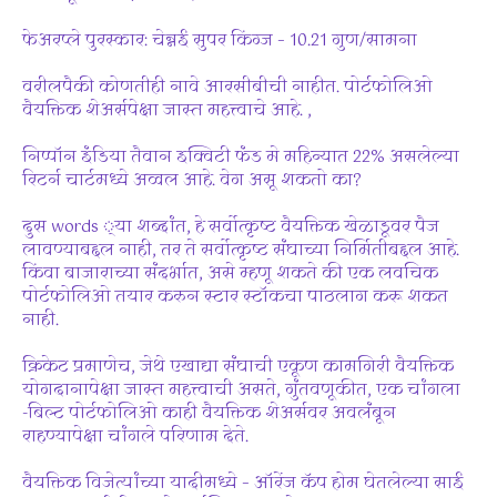
फेअरप्ले पुरस्कार: चेन्नई सुपर किंग्ज – 10.21 गुण/सामना
वरीलपैकी कोणतीही नावे आरसीबीची नाहीत. पोर्टफोलिओ
वैयक्तिक शेअर्सपेक्षा जास्त महत्त्वाचे आहे. ,
निप्पॉन इंडिया तैवान इक्विटी फंड मे महिन्यात 22% असलेल्या
रिटर्न चार्टमध्ये अव्वल आहे. वेग असू शकतो का?
दुस words ्या शब्दांत, हे सर्वोत्कृष्ट वैयक्तिक खेळाडूवर पैज
लावण्याबद्दल नाही, तर ते सर्वोत्कृष्ट संघाच्या निर्मितीबद्दल आहे.
किंवा बाजाराच्या संदर्भात, असे म्हणू शकते की एक लवचिक
पोर्टफोलिओ तयार करुन स्टार स्टॉकचा पाठलाग करू शकत
नाही.
क्रिकेट प्रमाणेच, जेथे एखाद्या संघाची एकूण कामगिरी वैयक्तिक
योगदानापेक्षा जास्त महत्त्वाची असते, गुंतवणूकीत, एक चांगला
-बिल्ट पोर्टफोलिओ काही वैयक्तिक शेअर्सवर अवलंबून
राहण्यापेक्षा चांगले परिणाम देते.
वैयक्तिक विजेत्यांच्या यादीमध्ये – ऑरेंज कॅप होम घेतलेल्या साई