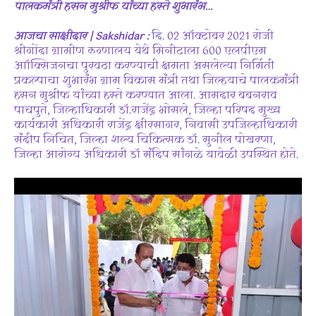
पालकमंत्री हसन मुश्रीफ यांच्या हस्ते शुभारंभ…
आजचा साक्षीदार | Sakshidar :
दि. 02 ऑक्टोबर 2021 रोजी
श्रीगोंदा ग्रामीण रुग्णालय येथे मिनीटाला 600 एलपीएम
आॉक्सिजनचा पुरवठा करण्याची क्षमता असलेल्या निर्मिती
प्रकल्पाचा शुभारंभ ग्राम विकास मंत्री तथा जिल्हयाचे पालकमंत्री
हसन मुश्रीफ यांच्या हस्ते करण्यात आला. आमदार बबनराव
पाचपुते, जिल्हाधिकारी डॉ.राजेंद्र भोसले, जिल्हा परिषद मुख्य
कार्यकारी अधिकारी राजेंद्र क्षीरसागर, निवासी उपजिल्हाधिकारी
संदीप निचित, जिल्हा शल्य चिकित्सक डॉ. सुनील पोखरणा,
जिल्हा आरोग्य अधिकारी डॉ संदिप सांगळे यावेळी उपस्थित होते.