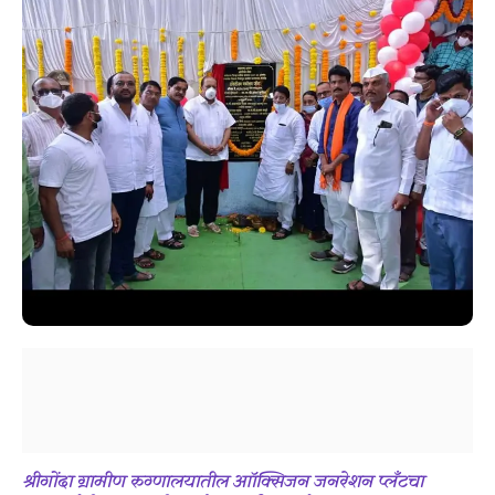
श्रीगोंदा ग्रामीण रुग्णालयातील आॉक्सिजन जनरेशन प्लँटचा