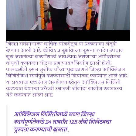
जिल्हा सर्वसाधारण वार्षिक योजनेतून या प्रकल्पाला मंजूरी
देण्यात आली आहे. कोविड प्रादुर्भावाच्या दुसर्‍या लाटेत उपचार
सुरु असलेल्या रुग्णांसाठी आवश्यक असणाऱ्या आॉक्सिजन
वायूची कमतरता मोठया प्रमाणावर निर्माण झाली होती.
पालकमंत्री हसन मुश्रीफ यांच्या पुढाकाराने जिल्हा आॉक्सिजन
निर्मितीमधे स्वयंपूर्ण करण्यासाठी नियोजन करण्यात आले आहे.
या प्रयत्नाचा एक भाग असलेल्या हवेतुन आॉक्सिजन निर्मिती
करण्यात येणार्‍या प्लँटची उभारणी श्रीगोंदा ग्रामीण रुग्णालय
येथे करण्यात आली आहे.
आॉक्सिजन निर्मितीमध्ये नगर जिल्हा
स्वयंपूर्णतेकडे 24 तासांत 125 जंबो सिलेंडरचा
पुरवठा करण्याची क्षमता
..