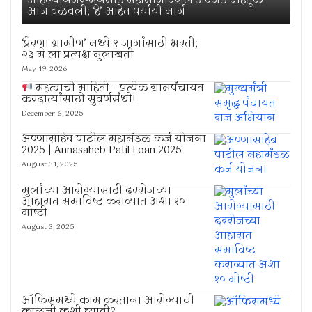
अहिल्यानगर-मनमाड महामार्गावरील अवजड वाहतूक
आज वळवली; ‘हे’ आहेत पर्यायी मार्ग
‘प्रेरणा ग्रामीण’ मध्ये ९ जागांसाठी भरती;
२३ मे ला प्रत्यक्ष मुलाखती
May 19, 2026
महत्वाची माहिती – प्रत्येक ग्रामपंचायत
करदात्यांसाठी सुवर्णसंधी!
December 6, 2025
अण्णासाहेब पाटील महामंडळ कर्ज योजना
2025 | Annasaheb Patil Loan 2025
August 31, 2025
मुलांच्या आरोग्यासाठी दररोजच्या
आहारात समाविष्ट कराव्यात अशा १०
गोष्टी
August 3, 2025
ऑफिसमध्ये काम करताना आरोग्याची