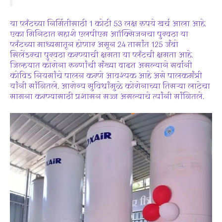
या प्लँटच्या निर्मितीसाठी 1 कोटी 53 लक्ष रुपये खर्च आला आहे.
एका मिनिटात सहाशे एलपीएम आॉक्सिजनचा पुरवठा या
प्लँटच्या माध्यमातून होणार असून 24 तासांत 125 जंबो
सिलेंडरचा पुरवठा करण्याची क्षमता या प्लँटची क्षमता आहे.
जिल्हयात कोरोना रुग्णांची संख्या वाढत असल्याने सर्वांनी
कोविड नियमांचे पालन करणे आवश्यक आहे असे पालकमंत्री
यांनी सांगितले. आरोग्य सुविधांमुळे कोरोनाच्या तिसर्‍या लाटेचा
सामना करण्यासाठी प्रशासन सज्ज असल्याचे त्यांनी सांगितले.