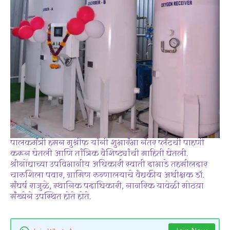
पालकमंत्री हसन मुश्रीफ यांनी शुभारंभा नंतर प्लँटची पाहणी
करून घेतली आणि तांत्रिक वैशिष्ट्यांची माहिती घेतली.
श्रीगोंद्याच्या उपविभागीय अधिकारी स्वाती दाभाडे तहसीलदार
चारुशिला पवार, ग्रामिण रुग्णालयाचे वैद्यकीय अधीक्षक डॉ.
संघर्ष राजुळे, स्थानिक पदाधिकारी, नागरिक यावेळी मोठय़ा
संख्येने उपस्थित होते होते.