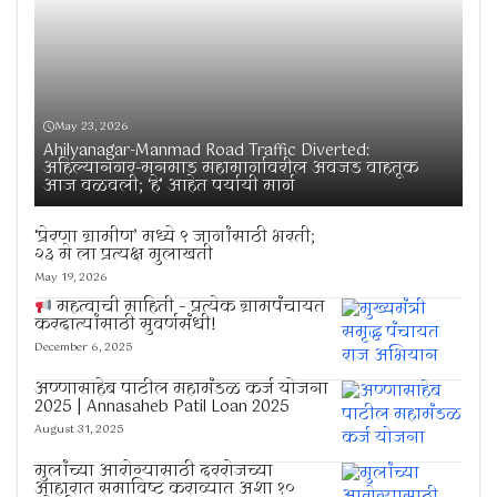
May 23, 2026
Ahilyanagar-Manmad Road Traffic Diverted:
अहिल्यानगर-मनमाड महामार्गावरील अवजड वाहतूक
आज वळवली; ‘हे’ आहेत पर्यायी मार्ग
‘प्रेरणा ग्रामीण’ मध्ये ९ जागांसाठी भरती;
२३ मे ला प्रत्यक्ष मुलाखती
May 19, 2026
महत्वाची माहिती – प्रत्येक ग्रामपंचायत
करदात्यांसाठी सुवर्णसंधी!
December 6, 2025
अण्णासाहेब पाटील महामंडळ कर्ज योजना
2025 | Annasaheb Patil Loan 2025
August 31, 2025
मुलांच्या आरोग्यासाठी दररोजच्या
आहारात समाविष्ट कराव्यात अशा १०