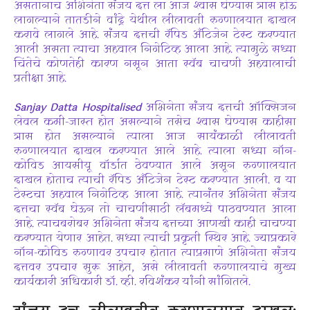
असतानाच अभिनेता संजय दत्त ला आज श्वास घेण्यास त्रास होऊ
लागल्याने तातडीने वांद्रे येथील लीलावती रुग्णालयात दाखल
करावे लागले आहे. संजय दत्तची रॅपिड अँटिजेन टेस्ट करण्यात
आली असता त्याचा अहवाल निगेटिव्ह आला आहे. त्यामुळे सध्या
चिंतेचे कोणतेही कारण नसून आता स्वॅब चाचणी अहवालाची
प्रतीक्षा आहे.
Sanjay Datta Hospitalised
अभिनेता संजय दत्तची ऑक्सिजन
लेवल कमी-जास्त होत असल्याने तसेच श्वास घेण्यास काहीसा
त्रास होत असल्याने त्याला आज सायंकाळी लीलावती
रुग्णालयात दाखल करण्यात आले आहे. त्याला सध्या नॉन-
कोविड आयसीयू वॉर्डात ठेवण्यात आले असून रुग्णालयात
दाखल होताच त्याची रॅपिड अँटिजेन टेस्ट करण्यात आली. व या
टेस्टचा अहवाल निगेटिव्ह आला आहे. त्यानंतर अभिनेता संजय
दत्तचा स्वॅब घेऊन तो चाचणीसाठी लॅबमध्ये पाठवण्यात आला
आहे. त्याचबरोबर अभिनेता संजय दत्तच्या आणखी काही चाचण्या
करण्यात येणार आहेत. सध्या त्याची प्रकृती स्थिर आहे. ज्याप्रकारे
नॉन-कोविड रुग्णावर उपचार होतात त्याप्रमाणे अभिनेता संजय
दत्तवर उपचार सुरू आहेत, असे लीलावती रुग्णालयाचे मुख्य
कार्यकारी अधिकारी डॉ. व्ही. रविशंकर यांनी सांगितले.