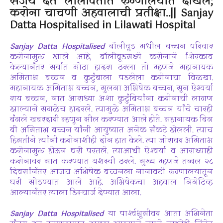
संजय दत्त लीलावतीत रुग्णालयात दाखल;
करोना चाचणी अहवालाची प्रतीक्षा..|| Sanjay
Datta Hospitalised in Lilawati Hospital
Sanjay Datta Hospitalised
बॉलीवूड मधील बच्चन परिवार
करोनामुक्त झाले आहे, बॉलीवूडमध्ये करोनाने शिरकाव
केल्यानंतर सर्वात मोठा हादरा ठरला तो म्हणजे महानायक
अमिताभ बच्चन व कुटुंबाला पडलेला करोनाचा विळखा.
महानायक अमिताभ बच्चन, मुलगा अभिषेक बच्चन, सून ऐश्वर्या
राय बच्चन, नात आराध्या अशा कुटुंबियांना करोनाची लागण
झाल्याने सगळेच हादरले. त्यामुळे अमिताभ बच्चन यांचे चारही
बंगले खबरदारी म्हणून सील करण्यात आले होते. महानायक बिग
बी अमिताभ बच्चन यांनी आयुष्यात अनेक संकटे झेलली. त्याच
हिमतीने त्यांनी करोनाशीही दोन हात केले. त्या जोरावर अमिताभ
करोनामुक्त होऊन घरी परतले. त्याआधी ऐश्वर्या व आराध्याही
करोनावर मात करण्यात यशस्वी ठरले. मुख्य म्हणजे तब्बल २८
दिवसांनंतर आजच अभिषेक बच्चनला नानावटी रुग्णालयातून
घरी सोडण्यात आले आहे. अभिषेकचा अहवाल निगेटिव्ह
आल्यानंतर त्याला डिस्चार्ज देण्यात आला.
Sanjay Datta Hospitalised
या पार्श्वभूमीवर आता अभिनेता