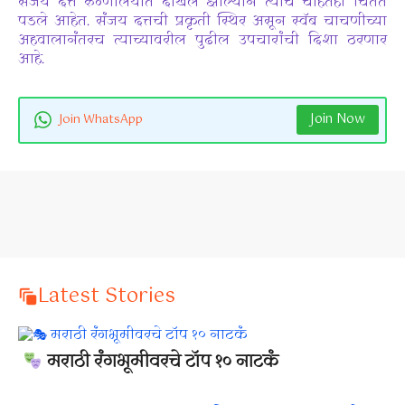
संजय दत्त रुग्णालयात दाखल झाल्याने त्याचे चाहतेही चिंतेत
पडले आहेत. संजय दत्तची प्रकृती स्थिर असून स्वॅब चाचणीच्या
अहवालानंतरच त्याच्यावरील पुढील उपचारांची दिशा ठरणार
आहे.
Join Now
Join WhatsApp
Latest Stories
मराठी रंगभूमीवरचे टॉप १० नाटकं