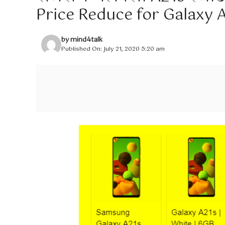
Price Reduce for Galaxy 
by
mind4talk
Published On: July 21, 2020 5:20 am