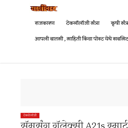
Skip
to
content
राजकारण
टेकनॉलॉजी मंत्रा
कृषी मंत्र
आपली बातमी , माहिती किंवा पोस्ट येथे सबमिट
टेक्नोलॉजी
सॅमसंग गॅलेक्सी A21s स्मार