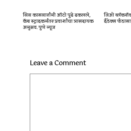
गिग कामगारांनी ऑटो पुढे ढकलले,
जिओ ब्लॅकरॉक
कॅब स्ट्राइकनंतर प्रवाशांचा त्रासदायक
इंडेक्स फंडासाठ
अनुभव. पुणे न्यूज
Leave a Comment
Comment