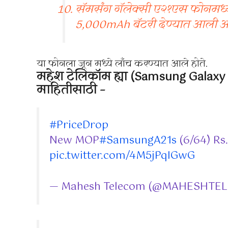
सॅमसंग गॅलेक्सी ए२१एस फोनमध्ये 
5,000mAh बॅटरी देण्यात आली आ
या फोनला जून मध्ये लाँच करण्यात आले होते.
महेश टेलिकॉम ह्या (Samsung Galaxy 
माहितीसाठी –
#PriceDrop
New MOP
#SamsungA21s
(6/64) Rs.
pic.twitter.com/4M5jPqIGwG
— Mahesh Telecom (@MAHESHTE