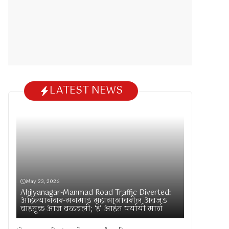
LATEST NEWS
May 23, 2026
Ahilyanagar-Manmad Road Traffic Diverted:
अहिल्यानगर-मनमाड महामार्गावरील अवजड
वाहतूक आज वळवली; ‘हे’ आहेत पर्यायी मार्ग