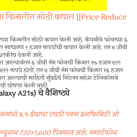
्या किंमतीत मोठी कपात ||Price Reduce
च्या किंमतीत मोठी कपात केली आहे. कंपनीने फोनच्या ६
तीत साधारण १ हजार रुपयांची कपात केली आहे. तर ४ जीबी
ी इतकीच ठेवली आहे.
त आल्यानंतर ६ जीबी रॅम फोनची किंमत १७ हजार ४९९
९९ रुपये होती. तर ४ जीबी रॅम फोनची किंमत १६ हजार
ात आल्याची माहिती मुंबईचे रिटेलर महेश टेलिकॉमने
ीची घोषणा केली नाही.
xy A21s) चे वैशिष्ट्ये
ोनमध्ये ६.५ इंचाचा एचडी प्लस इनफिनिटी ओ
ल्यूशन 720×1,600 पिक्सल आहे. स्मार्टफोन