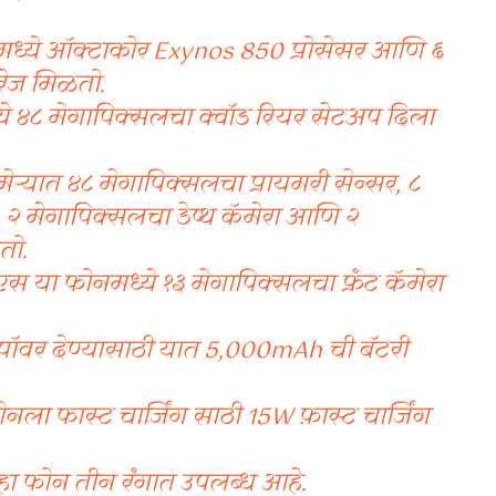
ध्ये ऑक्टाकोर Exynos 850 प्रोसेसर आणि ६
ोरेज मिळतो.
े ४८ मेगापिक्सलचा क्वॉड रियर सेटअप दिला
ऱ्यात ४८ मेगापिक्सलचा प्रायमरी सेन्सर, ८
, २ मेगापिक्सलचा डेप्थ कॅमेरा आणि २
तो.
स या फोनमध्ये १३ मेगापिक्सलचा फ्रंट कॅमेरा
ॉवर देण्यासाठी यात 5,000mAh ची बॅटरी
ला फास्ट चार्जिंग साठी 15W फ़ास्ट चार्जिंग
हा फोन तीन रंगात उपलब्ध आहे.