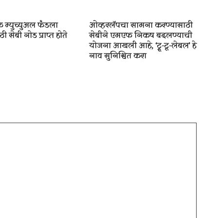
 म्युच्युअल फंडला
ओव्हरलॅपचा सामना करण्यासाठी
ी सेबी नोड प्राप्त होते
सेबीने एमएफ निकष बदलण्याची
योजना आखली आहे, ‘ट्रू-टू-लेबल’ हे
नाव सुनिश्चित करा