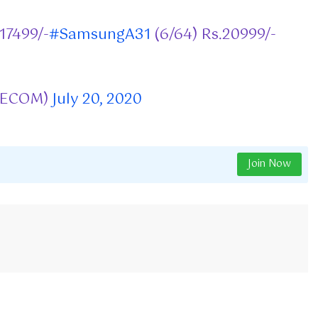
17499/-
#SamsungA31
(6/64) Rs.20999/-
LECOM)
July 20, 2020
Join Now