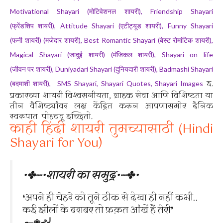
Motivational Shayari (
), Friendship Shayari
मोटिवेशनल
शायरी
(
), Attitude Shayari (
), Funny Shayari
फ्रेंडशिप
शायरी
एटीट्यूड
शायरी
(
) (
), Best Romantic Shayari (
),
फनी
शायरी
मजेदार
शायरी
बेस्ट
रोमांटिक
शायरी
Magical Shayari (
) (
), Shayari on life
जादुई
शायरी
मॅजिकल
शायरी
(
), Duniyadari Shayari (
), Badmashi Shayari
जीवन
पर
शायरी
दुनियदारी
शायरी
इ.
(
),
SMS Shayari, Shayari Quotes, Shayari Images
बदमाशी
शायरी
प्रकारच्या शायरी विश्वसनीयता, ग्राहक सेवा आणि विशिष्टता या
तीन वैशिष्ट्यांवर लक्ष केंद्रित करून आपणासमोर दैनिक
स्वरूपात पोहचवू इच्छितो.
काही हिंदी शायरी तुमच्यासाठी (Hindi
Shayari for You)
•✤┈•शायरी का समुद्र•┈✤•
❛अपने ही चेहरे को तूने ठीक से देखा ही नहीं कभी..
कई झीलों के बराबर तो फ़क़त आंखें हैं तेरी❜