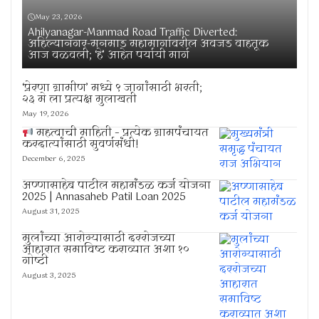
May 23, 2026
Ahilyanagar-Manmad Road Traffic Diverted:
अहिल्यानगर-मनमाड महामार्गावरील अवजड वाहतूक
आज वळवली; ‘हे’ आहेत पर्यायी मार्ग
‘प्रेरणा ग्रामीण’ मध्ये ९ जागांसाठी भरती;
२३ मे ला प्रत्यक्ष मुलाखती
May 19, 2026
महत्वाची माहिती – प्रत्येक ग्रामपंचायत
करदात्यांसाठी सुवर्णसंधी!
December 6, 2025
अण्णासाहेब पाटील महामंडळ कर्ज योजना
2025 | Annasaheb Patil Loan 2025
August 31, 2025
मुलांच्या आरोग्यासाठी दररोजच्या
आहारात समाविष्ट कराव्यात अशा १०
गोष्टी
August 3, 2025