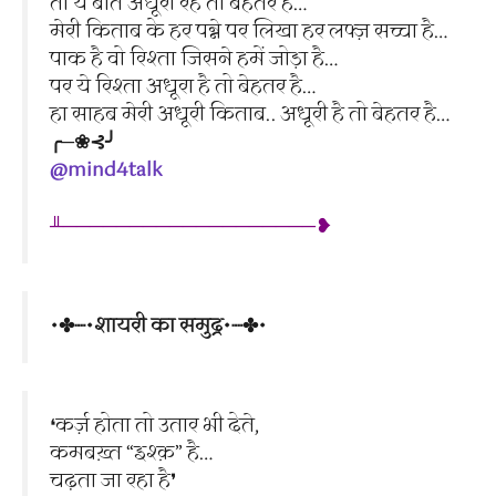
तो ये बात अधूरी रहे तो बेहतर है…
मेरी किताब के हर पन्ने पर लिखा हर लफ्ज़ सच्चा है…
पाक है वो रिश्ता जिसने हमें जोड़ा है…
पर ये रिश्ता अधूरा है तो बेहतर है…
हा साहब मेरी अधूरी किताब.. अधूरी है तो बेहतर है…
╭─❀⊰╯
@mind4talk
╨───────────────────❥
•✤┈•शायरी का समुद्र•┈✤•
❛कर्ज़ होता तो उतार भी देते,
कमबख़्त “इश्क़” है…
चढ़ता जा रहा है❜