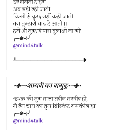
डर लगती हैं हमें
अब नहीं रही जाती
किसी से कुछ नहीं कही जाती
बस तुम्हारी याद हैं आती ।।
हमें भी तुम्हारे पास बुलाओ ना माँ❜
╭─❀⊰╯
@mind4talk
╨───────────────────❥
•✤┈•शायरी का समुद्र•┈✤•
❛इश्क़ की तुम ताजा तरीन तस्वीर हो,
मै रंग चाय का तुम बिस्किट नमकीन हो❜
╭─❀⊰╯
@mind4talk