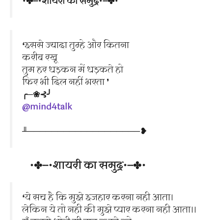
•✤┈•शायरी का समुद्र•┈✤•
❛इससे ज्यादा तुम्हे और कितना
करीब रखू
तुम हर धड़कन में धड़कते हो
फिर भी दिल नहीं भरता ❜
╭─❀⊰╯
@mind4talk
╨───────────────────❥
•✤┈•शायरी का समुद्र•┈✤•
❛ये सच है कि मुझे इजहार करना नही आता।
लेकिन ये तो नही की मुझे प्यार करना नही आता।।