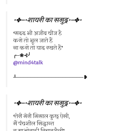
•✤┈•शायरी का समुद्र•┈✤•
❛मदद भी अजीब चीज है
करो तो भूल जाते हैं
ना करो तो याद रखते हैं❜
╭─❀⊰╯
@mind4talk
╨───────────────────❥
•✤┈•शायरी का समुद्र•┈✤•
❛तेरी मेरी मिसाल कुछ ऐसी,
मैं पंचशील सिद्धान्त