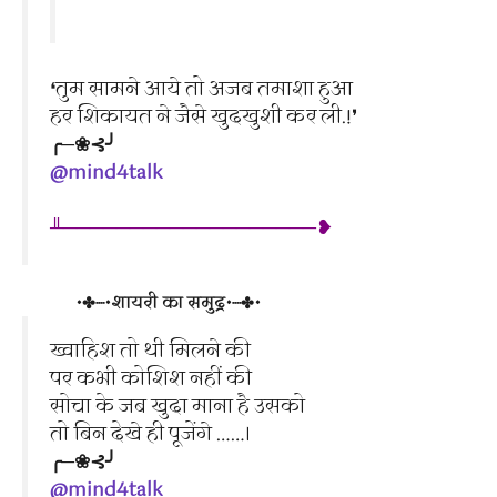
❛तुम सामने आये तो अजब तमाशा हुआ
हर शिकायत ने जैसे खुदखुशी कर ली.!❜
╭─❀⊰╯
@mind4talk
╨───────────────────❥
•✤┈•शायरी का समुद्र•┈✤•
ख्वाहिश तो थी मिलने की
पर कभी कोशिश नहीं की
सोचा के जब खुदा माना है उसको
तो बिन देखे ही पूजेंगे ……।
╭─❀⊰╯
@mind4talk