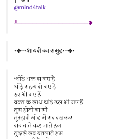
╭─❀⊰╯
@mind4talk
╨───────────────────❥
•✤┈•शायरी का समुद्र•┈✤•
❛थोड़े थक से गए हैं
थोड़े सहम से गए हैं
डर भी गए हैं
वक़्त के साथ थोड़े ढल भी गए हैं
तुम होती ना माँ
तुम्हारी गोद में सर रखकर
सब बाते कह जाते हम
तुझसे सब बतलाते हम