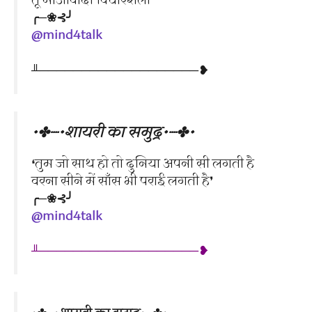
तू माओवादी विचारशैली❜
╭─❀⊰╯
@mind4talk
╨───────────────────❥
•✤┈•शायरी का समुद्र•┈✤•
❛तुम जो साथ हो तो दुनिया अपनी सी लगती है
वरना सीने में साँस भी पराई लगती है❜
╭─❀⊰╯
@mind4talk
╨───────────────────❥