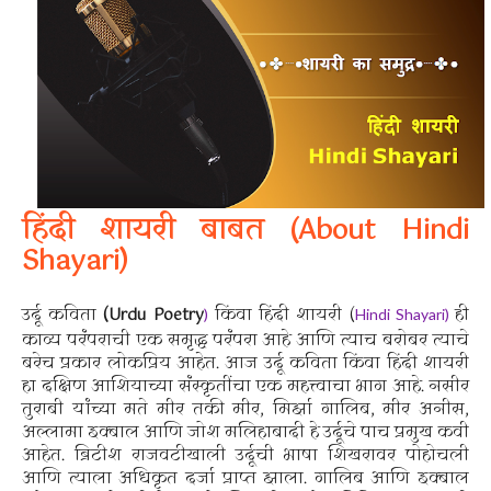
हिंदी शायरी बाबत (About Hindi
Shayari)
उर्दू कविता
(Urdu Poetry
किंवा हिंदी शायरी (
ही
)
Hindi Shayari)
काव्य परंपराची एक समृद्ध परंपरा आहे आणि त्याच बरोबर त्याचे
बरेच प्रकार लोकप्रिय आहेत. आज उर्दू कविता किंवा हिंदी शायरी
हा दक्षिण आशियाच्या संस्कृतींचा एक महत्त्वाचा भाग आहे. नसीर
तुराबी यांच्या मते मीर तकी मीर, मिर्झा गालिब, मीर अनीस,
अल्लामा इक्बाल आणि जोश मलिहाबादी हे उर्दूचे पाच प्रमुख कवी
आहेत. ब्रिटीश राजवटीखाली उर्दूची भाषा शिखरावर पोहोचली
आणि त्याला अधिकृत दर्जा प्राप्त झाला. गालिब आणि इक्बाल