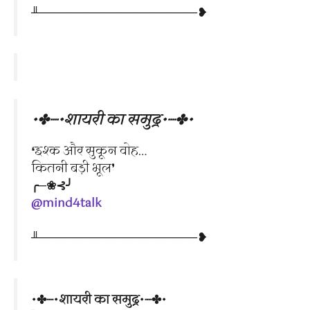
╨───────────────────❥
•✤┈•शायरी का समुद्र•┈✤•
❛इश्क और सुकून वोह…
कितनी बड़ी भूल❜
╭─❀⊰╯
@mind4talk
╨───────────────────❥
•✤┈•शायरी का समुद्र•┈✤•