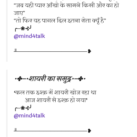
“जब यही प्यार आँखो के सामने किसी और का हो
जाए”
“तो फिर यह पागल दिल इतना रोता क्यूँ है”
╭─❀⊰╯
@mind4talk
╨───────────────────❥
•✤┈•शायरी का समुद्र•┈✤•
❛कल तक इश्क़ में शायरी खोज रहा था
आज शायरी से इश्क़ हो गया❜
╭─❀⊰╯
@mind4talk
╨───────────────────❥