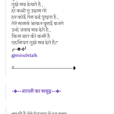
तुझे सब देखते है ,
हो कभी तू उदास तो
हर कोई तेरा दर्द पूछता है ,
तेरे सामने आकर बुराई करते
उन्हें जवाब सब देते है ,
किस बात की कमी है
एहमियत तुझे सब देते हैं।❜
╭─❀⊰╯
@mind4talk
╨───────────────────❥
•✤┈•शायरी का समुद्र•┈✤•