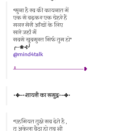
❛सुना है रब की कायनात में
एक से बढ़कर एक चेहरे हैं
मगर मेरी आँखों के लिए
सारे जहाँ मॆं
सबसे खुबसुरत सिर्फ तुम हो❜
╭─❀⊰╯
@mind4talk
╨───────────────────❥
•✤┈•शायरी का समुद्र•┈✤•
❛एहमियत तुझे सब देते है ,
तू अकेला बैठा हो तब भी