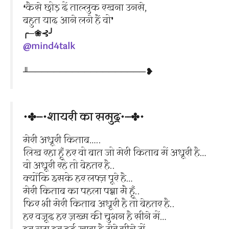
❛कैसे छोड़ दें ताल्लुक रखना उनसे,
बहुत याद आने लगे हैं वो❜
╭─❀⊰╯
@mind4talk
╨───────────────────❥
•✤┈•शायरी का समुद्र•┈✤•
मेरी अधूरी किताब…..
लिख रहा हूँ हर वो बात जो मेरी किताब में अधूरी है…
वो अधूरी रहे तो बेहतर है..
क्योंकि इसके हर लफ्ज़ पूरे है…
मेरी किताब का पहला पन्ना मै हूँ..
फिर भी मेरी किताब अधूरी है तो बेहतर है..
हर वजूद हर ज़ख्म की चुभन है सीने में…