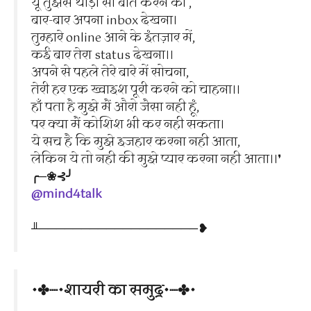
यूँ तुझसे थोड़ी सी बात करने को ,
बार-बार अपना inbox देखना।
तुम्हारे online आने के इंतज़ार में,
कई बार तेरा status देखना।।
अपने से पहले तेरे बारे में सोचना,
तेरी हर एक ख्वाइश पूरी करने को चाहना।।
हाँ पता है मुझे मैं औरो जैसा नही हूं,
पर क्या मैं कोशिश भी कर नही सकता।
ये सच है कि मुझे इजहार करना नही आता,
लेकिन ये तो नही की मुझे प्यार करना नही आता।।❜
╭─❀⊰╯
@mind4talk
╨───────────────────❥
•✤┈•शायरी का समुद्र•┈✤•