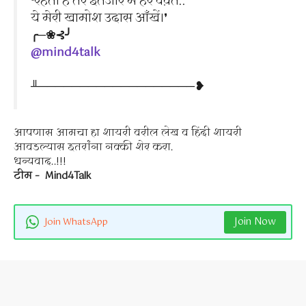
❛रहती हैं तेरे इंतजार में हर वक़्त..
ये मेरी खामोश उदास आँखें।❜
╭─❀⊰╯
@mind4talk
╨───────────────────❥
आपणास आमचा हा शायरी वरील लेख व हिंदी शायरी
आवडल्यास इतरांना नक्की शेर करा.
धन्यवाद..!!!
टीम – Mind4Talk
Join Now
Join WhatsApp