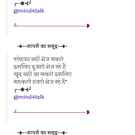
╭─❀⊰╯
@mind4talk
╨───────────────────❥
•✤┈•शायरी का समुद्र•┈✤•
❛तोहफा नहीं भेज सकते
इसलिए दुआएं भेज रहे हैं
खुद नहीं आ सकते इसलिए
महकती हवाएं भेज रहे हैं❜
╭─❀⊰╯
@mind4talk
╨───────────────────❥
•✤┈•शायरी का समुद्र•┈✤•