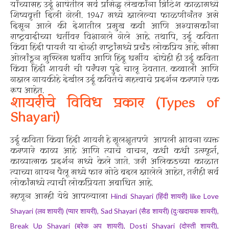
यांच्यासह उर्दू भाषेतील सर्व प्रसिद्ध लेखकांना ब्रिटिश काळामध्ये
शिष्यवृत्ती दिली गेली. 1947 मध्ये झालेल्या फाळणीनंतर असे
दिसून आले की देशातील प्रमुख कवी आणि अभ्यासकांना
राष्ट्रवादीच्या धर्तीवर विभागले गेले आहे. तथापि, उर्दू कविता
किंवा हिंदी पायरी या दोन्ही राष्ट्रांमध्ये प्रचंड लोकप्रिय आहे. सीमा
ओलांडून मुस्लिम धर्मीय आणि हिंदू धर्मीय दोघेही ही उर्दू कविता
किंवा हिंदी शायरी ची परंपरा पुढे चालू ठेवतात. कव्वाली आणि
गझल गायकीहे देखील उर्दू कवितेचे महत्त्वाचे प्रदर्शन करणारे एक
रूप आहेत.
शायरीचे विविध प्रकार (Types of
Shayari)
उर्दू कविता किंवा हिंदी शायरी हे मूलभूतपणे आपली भावना व्यक्त
करणारे काव्य आहे आणि त्याचे वाचन, कधी कधी उत्स्फूर्त,
काव्यात्मक प्रदर्शन मध्ये केले जाते. जरी अलिकडच्या काळात
त्याच्या गायन पैलू मध्ये फार मोठे बदल झालेले आहेत, तरीही सर्व
लोकांमध्ये त्याची लोकप्रियता अबाधित आहे.
म्हणून आम्ही येथे आपल्याला
Hindi Shayari (
) like Love
हिंदी
शायरी
Shayari (
) (
), Sad Shayari (
) (
),
लव
शायरी
प्यार
शायरी
सैड
शायरी
दुःखदायक
शायरी
Break Up Shayari (
), Dosti Shayari (
),
ब्रेक
अप
शायरी
दोस्ती
शायरी