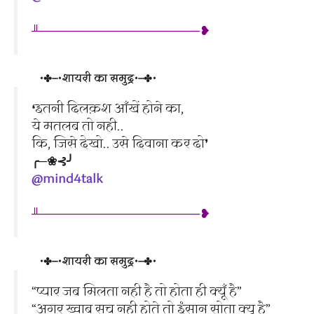
╨───────────────────❥
•✤┈•शायरी का समुद्र•┈✤•
❛इतनी दिलक़श आँखें होने का,
ये मतलब तो नही..
कि, जिसे देखो.. उसे दिवाना कर दो❜
╭─❀⊰╯
@mind4talk
╨───────────────────❥
•✤┈•शायरी का समुद्र•┈✤•
“प्यार जब मिलता नही है तो होता ही क्यूँ है”
“अगर ख्वाब सच नही होते तो इंसान सोता क्यू है”