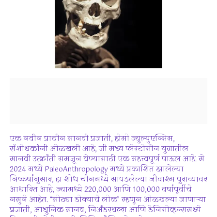
एक नवीन प्राचीन मानवी प्रजाती, होमो ज्युल्युएन्सिस,
संशोधकांनी ओळखली आहे, जी मध्य प्लेस्टोसीन युगातील
मानवी उत्क्रांती समजून घेण्यासाठी एक महत्त्वपूर्ण पाऊल आहे. मे
2024 मध्ये PaleoAnthropology मध्ये प्रकाशित झालेल्या
निष्कर्षांनुसार, हा शोध चीनमध्ये सापडलेल्या जीवाश्म पुराव्यावर
आधारित आहे, ज्यामध्ये 220,000 आणि 100,000 वर्षांपूर्वीचे
नमुने आहेत. “मोठ्या डोक्याचे लोक” म्हणून ओळखल्या जाणाऱ्या
प्रजाती, आधुनिक मानव, निअँडरथल्स आणि डेनिसोव्हन्समध्ये