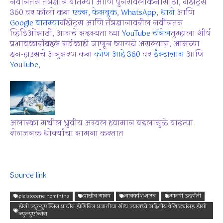
नवीनतम तंत्रज्ञान बातम्या आणि पुनरावलोकनांसाठी, गॅझेट्स
360 वर फॉलो करा
एक्स
,
फेसबुक
,
WhatsApp
,
धागे
आणि
Google बातम्या
गॅझेट्स आणि तंत्रज्ञानावरील नवीनतम
व्हिडिओंसाठी, आमचे सदस्यता घ्या
YouTube चॅनेल
तुम्हाला शीर्ष
प्रभावकारांबद्दल सर्वकाही जाणून घ्यायचे असल्यास, आमच्या
इन-हाउसचे अनुसरण करा
कोण आहे 360
वर
इंस्टाग्राम
आणि
YouTube
,
अलास्का मधील ध्रुवीय अस्वल हवामान बदलामुळे वाढत्या
रोगजनक धोक्यांचा सामना करतात
Source link
pleistocene hominins
प्राचीन मानव
मानववंशशास्त्र
मानवी उत्क्रांती
होमो ज्युल्युएन्सिस प्राचीन होमिनिन प्रजातीचा शोध ज्यामध्ये अद्वितीय वैशिष्ट्यांसह होमो
ज्युल्युएन्सिस