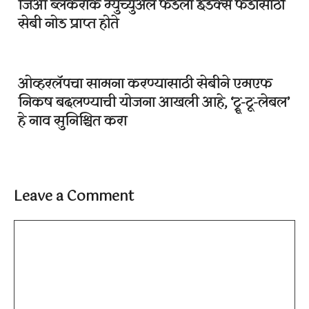
जिओ ब्लॅकरॉक म्युच्युअल फंडला इंडेक्स फंडासाठी
सेबी नोड प्राप्त होते
ओव्हरलॅपचा सामना करण्यासाठी सेबीने एमएफ
निकष बदलण्याची योजना आखली आहे, ‘ट्रू-टू-लेबल’
हे नाव सुनिश्चित करा
Leave a Comment
Comment