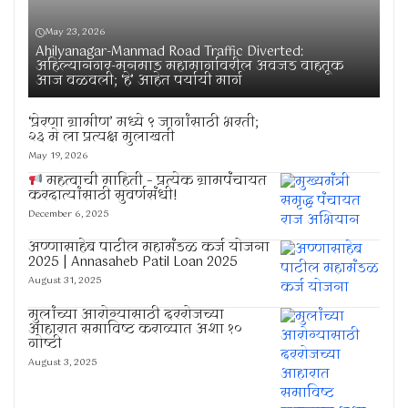
May 23, 2026
Ahilyanagar-Manmad Road Traffic Diverted:
अहिल्यानगर-मनमाड महामार्गावरील अवजड वाहतूक
आज वळवली; ‘हे’ आहेत पर्यायी मार्ग
‘प्रेरणा ग्रामीण’ मध्ये ९ जागांसाठी भरती;
२३ मे ला प्रत्यक्ष मुलाखती
May 19, 2026
महत्वाची माहिती – प्रत्येक ग्रामपंचायत
करदात्यांसाठी सुवर्णसंधी!
December 6, 2025
अण्णासाहेब पाटील महामंडळ कर्ज योजना
2025 | Annasaheb Patil Loan 2025
August 31, 2025
मुलांच्या आरोग्यासाठी दररोजच्या
आहारात समाविष्ट कराव्यात अशा १०
गोष्टी
August 3, 2025