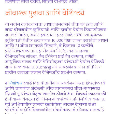
दिसणारी मोठी कवटी, मिश्रित वैशिष्ट्ये आहेत.
जीवाश्म पुरावा आणि वैशिष्ट्ये
या नवीन वर्गीकरणाचा आधार बनवणारे जीवाश्म उत्तर आणि
मध्य चीनमधील झुजियाओ आणि झुचांग येथील ठिकाणांवरून
सापडले आहेत, असे अहवालात म्हटले आहे. 1970 च्या दशकात
झुजियाओ येथील उत्खननात 10,000 पेक्षा जास्त दगडांची साधने
आणि 21 जीवाश्म तुकडे मिळाले, जे किमान 10 व्यक्तींचे
प्रतिनिधित्व करतात. हे जीवाश्म निअँडरथल सारख्या
वैशिष्ट्यांसह मोठ्या, रुंद क्रॅनिया प्रदर्शित करतात, तरीही
आधुनिक मानव आणि डेनिसोव्हन्स यांच्याशी देखील वैशिष्ट्ये
सामायिक करतात. Xuchang येथे सापडलेल्या चार अतिरिक्त
प्राचीन कवट्या समान वैशिष्ट्यांचे प्रदर्शन करतात.
द
संशोधन
हवाई विद्यापीठातील मानववंशशास्त्रज्ञ क्रिस्टोफर बे
आणि चायनीज ॲकॅडमी ऑफ सायन्सेसचे जीवाश्मशास्त्रज्ञ
झिउजी वू यांच्या नेतृत्वाखालील टीमने असा निष्कर्ष काढला की
हे जीवाश्म वेगळ्या होमिनिन लोकसंख्येचे प्रतिनिधित्व करतात.
पूर्व आशियातील मानवी उत्क्रांतीला आकार देणाऱ्या मध्य
प्लेस्टोसीन होमिनिन्समधील संकरीकरणाचे संभाव्य सातत्य हे