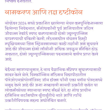
निष्कर्ष दर्शवतात.
नामकरण आणि तज्ञ दृष्टीकोन
नोव्हेंबर 2024 मध्ये प्रकाशित झालेल्या नेचर कम्युनिकेशन्सला
दिलेल्या निवेदनात, संशोधकांनी पूर्व आशियातील जटिल
जीवाश्म रेकॉर्ड स्पष्ट करण्यासाठी होमो ज्युल्युएन्सिस
वापरण्याची वकिली केली. लंडनमधील नॅचरल हिस्ट्री
म्युझियमच्या ख्रिस स्ट्रिंगरसारख्या काही तज्ञांनी असे सुचवले
आहे की जीवाश्म होमो लाँगीशी अधिक जवळून संरेखित होऊ
शकतात, होमो ज्युल्युएन्सिसच्या पदनामाने कर्षण प्राप्त केले
आहे.
बेईच्या म्हणण्यानुसार, हे नाव वैज्ञानिक संप्रेषण सुधारण्यासाठी
सादर केले गेले. विस्कॉन्सिन-मॅडिसन विद्यापीठातील
पॅलेओएनथ्रोपोलॉजिस्ट जॉन हॉक्स यांनी एका ब्लॉग पोस्टमध्ये
नमूद केले आहे की अशा शब्दावली मानवी उत्क्रांती कथेत या
लोकसंख्येच्या स्थानाचा स्पष्ट संदर्भ देते. हा शोध प्राचीन
होमिनिन गटांमधील गुंतागुंतीचे नाते आणि त्यांचे
उत्क्रांतीविषयक महत्त्व अधोरेखित करतो.