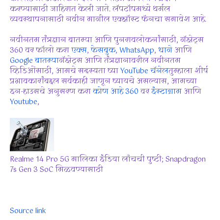
करण्यासाठी जाहिरात केली जाते. लॅपटॉपमध्ये थर्मल
व्यवस्थापनासाठी नवीन मागील एक्झॉस्ट फॅनचा समावेश आहे.
नवीनतम तंत्रज्ञान बातम्या आणि पुनरावलोकनांसाठी, गॅझेट्स
360 वर फॉलो करा
एक्स
,
फेसबुक
,
WhatsApp
,
धागे
आणि
Google बातम्या
गॅझेट्स आणि तंत्रज्ञानावरील नवीनतम
व्हिडिओंसाठी, आमचे सदस्यता घ्या
YouTube चॅनेल
तुम्हाला शीर्ष
प्रभावकारांबद्दल सर्वकाही जाणून घ्यायचे असल्यास, आमच्या
इन-हाउसचे अनुसरण करा
कोण आहे 360
वर
इंस्टाग्राम
आणि
Youtube
,
Realme 14 Pro 5G मालिका इंडिया लाँचची पुष्टी; Snapdragon
7s Gen 3 SoC मिळवण्यासाठी
Source link