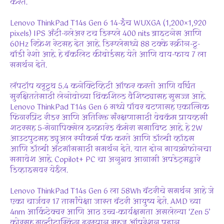
करते.
Lenovo ThinkPad T14s Gen 6 14-इंच WUXGA (1,200×1,920
pixels) IPS अँटी-ग्लेअर टच डिस्प्ले 400 nits ब्राइटनेस आणि
60Hz रिफ्रेश रेटसह देत आहे. डिस्प्लेमध्ये 88 टक्के स्क्रीन-टू-
बॉडी रेशो आहे. हे बॅकलिट कीबोर्डसह येते आणि वाय-फाय 7 ला
समर्थन देते.
लॅपटॉप ब्लूटूथ 5.4 कनेक्टिव्हिटी ऑफर करतो आणि वर्धित
सुरक्षिततेसाठी लेनोवोच्या थिंकशिल्ड वैशिष्ट्यासह सुसज्ज आहे.
Lenovo ThinkPad T14s Gen 6 मध्ये पॉवर बटणासह एकात्मिक
फिंगरप्रिंट रीडर आणि अतिरिक्त संरक्षणासाठी वेबकॅम प्रायव्हसी
शटरसह 5-मेगापिक्सेल इन्फ्रारेड कॅमेरा समाविष्ट आहे. हे 2W
आउटपुटसह ड्युअल स्पीकर्स पॅक करते आणि डॉल्बी व्हॉइस
आणि डॉल्बी ॲटमॉससाठी समर्थन देते. यात दोन मायक्रोफोनचा
समावेश आहे. Copilot+ PC चा अनुभव आगामी अपडेट्सद्वारे
डिव्हाइसवर येईल.
Lenovo ThinkPad T14s Gen 6 ला 58Wh बॅटरीचे समर्थन आहे जे
एका चार्जवर 17 तासांपेक्षा जास्त बॅटरी आयुष्य देते. AMD च्या
4nm आर्किटेक्चर आणि आठ उच्च-कार्यक्षमता असलेल्या ‘Zen 5’
कोरसह मल्टीटास्किंग दरम्यान सहज ऑपरेशन प्रदान