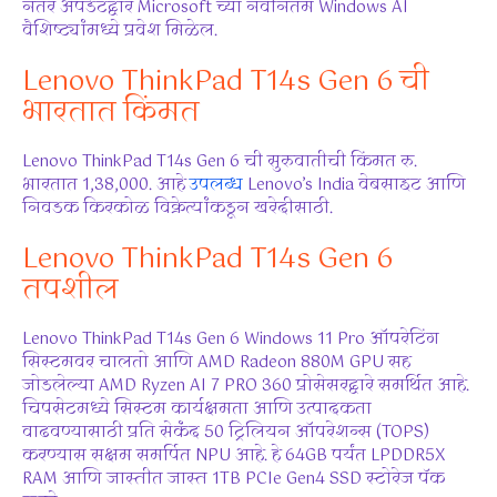
नंतर अपडेटद्वारे Microsoft च्या नवीनतम Windows AI
वैशिष्ट्यांमध्ये प्रवेश मिळेल.
Lenovo ThinkPad T14s Gen 6 ची
भारतात किंमत
Lenovo ThinkPad T14s Gen 6 ची सुरुवातीची किंमत रु.
भारतात 1,38,000. आहे
उपलब्ध
Lenovo’s India वेबसाइट आणि
निवडक किरकोळ विक्रेत्यांकडून खरेदीसाठी.
Lenovo ThinkPad T14s Gen 6
तपशील
Lenovo ThinkPad T14s Gen 6 Windows 11 Pro ऑपरेटिंग
सिस्टमवर चालतो आणि AMD Radeon 880M GPU सह
जोडलेल्या AMD Ryzen AI 7 PRO 360 प्रोसेसरद्वारे समर्थित आहे.
चिपसेटमध्ये सिस्टम कार्यक्षमता आणि उत्पादकता
वाढवण्यासाठी प्रति सेकंद 50 ट्रिलियन ऑपरेशन्स (TOPS)
करण्यास सक्षम समर्पित NPU आहे. हे 64GB पर्यंत LPDDR5X
RAM आणि जास्तीत जास्त 1TB PCIe Gen4 SSD स्टोरेज पॅक