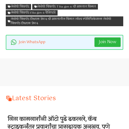
लेनोवो थिंकपॅड
लेनोवो थिंकपॅड T14s gen 6 ची भारतात किंमत
लेनोवो थिंकपॅड t14s gen 6 वैशिष्ट्ये
लेनोवो थिंकपॅड टी१४एस जेन ६ ची भारतातील किंमत लॉन्च स्पेसिफिकेशन्स लेनोवो
थिंकपॅड टी१४एस जेन ६
Join Now
Join WhatsApp
Latest Stories
गिग कामगारांनी ऑटो पुढे ढकलले, कॅब
स्ट्राइकनंतर प्रवाशांचा त्रासदायक अनुभव. पुणे