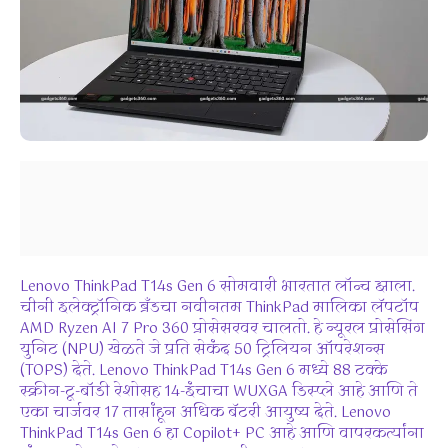
Lenovo ThinkPad T14s Gen 6 सोमवारी भारतात लॉन्च झाला.
चीनी इलेक्ट्रॉनिक ब्रँडचा नवीनतम ThinkPad मालिका लॅपटॉप
AMD Ryzen AI 7 Pro 360 प्रोसेसरवर चालतो. हे न्यूरल प्रोसेसिंग
युनिट (NPU) खेळते जे प्रति सेकंद 50 ट्रिलियन ऑपरेशन्स
(TOPS) देते. Lenovo ThinkPad T14s Gen 6 मध्ये 88 टक्के
स्क्रीन-टू-बॉडी रेशोसह 14-इंचाचा WUXGA डिस्प्ले आहे आणि ते
एका चार्जवर 17 तासांहून अधिक बॅटरी आयुष्य देते. Lenovo
ThinkPad T14s Gen 6 हा Copilot+ PC आहे आणि वापरकर्त्यांना