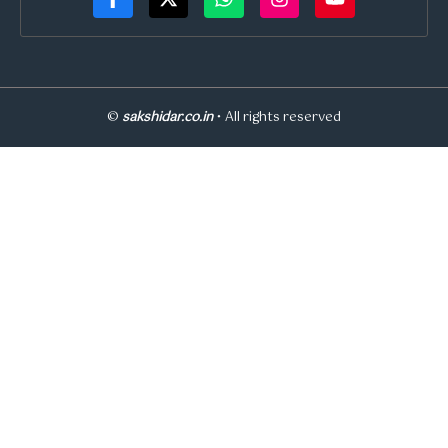
©
sakshidar.co.in
• All rights reserved