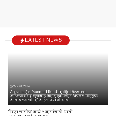
LATEST NEWS
May 23, 2026
Ahilyanagar-Manmad Road Traffic Diverted:
अहिल्यानगर-मनमाड महामार्गावरील अवजड वाहतूक
आज वळवली; ‘हे’ आहेत पर्यायी मार्ग
‘प्रेरणा ग्रामीण’ मध्ये ९ जागांसाठी भरती;