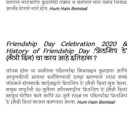
ठेवणारे नातेआणि कुठलीही तक्रार न करणारे नाते तसेच निखळ
आनंद देणारे नाते होय.
Hum Hain Bemisal
Friendship Day Celebration 2020 &
History of Friendship Day :
‘फ्रेंडशिप डे’
(मैत्री दिन) चा काय आहे इतिहास ?
जॉयस हॉल या व्यक्तीला पहिल्यांदा मित्राबद्दल कृतज्ञता आणि
आपुलकीची भावना दर्शविण्याची इच्छा झाल्याने 1930 मध्ये
जॉइसने हॉलमार्क कार्ड्सद्वारे ‘फ्रेंडशिप डे’ (मैत्री दिन) सुरू केला.
सयुक्त राष्ट्रांनी 30 जुलैला आंतरराष्ट्रीय ‘फ्रेंडशिप डे’ (मैत्री दिन)
म्हणून घोषित केले आणि 30 जुलै 1958 ला पहिल्यांदा ‘फ्रेंडशिप
डे’ (मैत्री दिन) साजरा करण्यात आला.
Hum Hain Bemisal