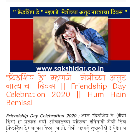
“फ्रेंडशिप डे” म्हणजे मैत्रीच्या अतूट
नात्याचा दिवस || Friendship Day
Celebration 2020 || Hum Hain
Bemisal
Friendship Day Celebration 2020 :
आज ‘फ्रेंडशिप डे’ (मैत्री
दिन) हा प्रत्येक वर्षी ऑगस्टच्या पहिल्या रविवारी मैत्री दिन
(फ्रेंडशिप डे) साजरा केला जातो. मैत्री म्हणजे कुठलीही अपेक्षा न