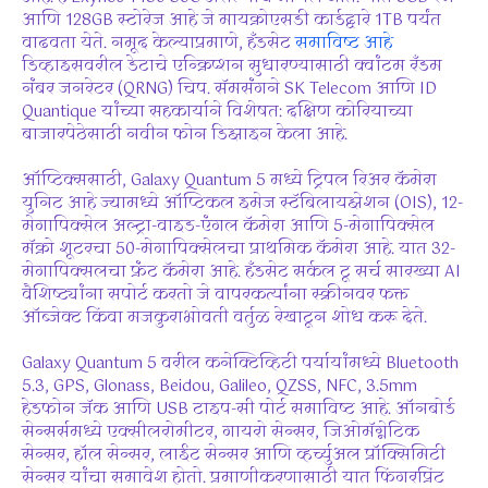
आणि 128GB स्टोरेज आहे जे मायक्रोएसडी कार्डद्वारे 1TB पर्यंत
वाढवता येते. नमूद केल्याप्रमाणे, हँडसेट
समाविष्ट आहे
डिव्हाइसवरील डेटाचे एन्क्रिप्शन सुधारण्यासाठी क्वांटम रँडम
नंबर जनरेटर (QRNG) चिप. सॅमसंगने SK Telecom आणि ID
Quantique यांच्या सहकार्याने विशेषत: दक्षिण कोरियाच्या
बाजारपेठेसाठी नवीन फोन डिझाइन केला आहे.
ऑप्टिक्ससाठी, Galaxy Quantum 5 मध्ये ट्रिपल रिअर कॅमेरा
युनिट आहे ज्यामध्ये ऑप्टिकल इमेज स्टॅबिलायझेशन (OIS), 12-
मेगापिक्सेल अल्ट्रा-वाइड-एंगल कॅमेरा आणि 5-मेगापिक्सेल
मॅक्रो शूटरचा 50-मेगापिक्सेलचा प्राथमिक कॅमेरा आहे. यात 32-
मेगापिक्सलचा फ्रंट कॅमेरा आहे. हँडसेट सर्कल टू सर्च सारख्या AI
वैशिष्ट्यांना सपोर्ट करतो जे वापरकर्त्यांना स्क्रीनवर फक्त
ऑब्जेक्ट किंवा मजकुराभोवती वर्तुळ रेखाटून शोध करू देते.
Galaxy Quantum 5 वरील कनेक्टिव्हिटी पर्यायांमध्ये Bluetooth
5.3, GPS, Glonass, Beidou, Galileo, QZSS, NFC, 3.5mm
हेडफोन जॅक आणि USB टाइप-सी पोर्ट समाविष्ट आहे. ऑनबोर्ड
सेन्सर्समध्ये एक्सीलरोमीटर, गायरो सेन्सर, जिओमॅग्नेटिक
सेन्सर, हॉल सेन्सर, लाईट सेन्सर आणि व्हर्च्युअल प्रॉक्सिमिटी
सेन्सर यांचा समावेश होतो. प्रमाणीकरणासाठी यात फिंगरप्रिंट