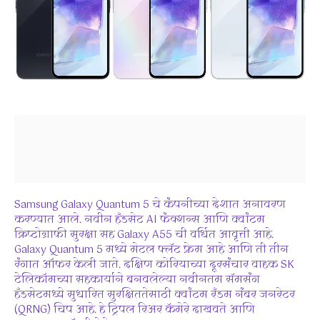
Samsung Galaxy Quantum 5 चे कंपनीच्या देशात अनावरण
करण्यात आले. नवीन हँडसेट AI फंक्शन्स आणि क्वांटम
क्रिप्टोग्राफी सुरक्षा सह Galaxy A55 ची वर्धित आवृत्ती आहे.
Galaxy Quantum 5 मध्ये मेटल फ्लॅट फ्रेम आहे आणि ती तीन
रंगात ऑफर केली जाते. दक्षिण कोरियाच्या दूरसंचार वाहक SK
टेलिकॉमच्या सहकार्याने बनवलेल्या नवीनतम सॅमसंग
हँडसेटमध्ये सुधारित सुरक्षिततेसाठी क्वांटम रँडम नंबर जनरेटर
(QRNG) चिप आहे. हे ट्रिपल रिअर कॅमेरे दाखवते आणि