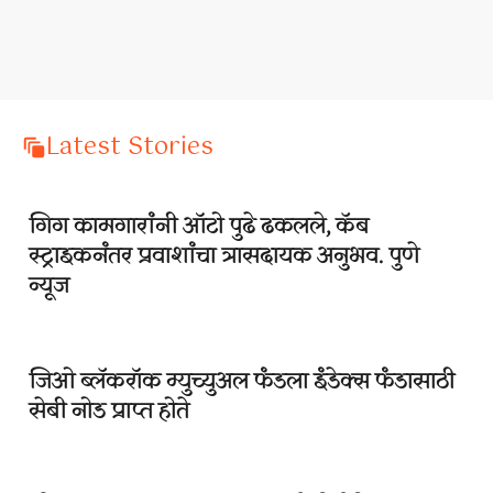
Latest Stories
गिग कामगारांनी ऑटो पुढे ढकलले, कॅब
स्ट्राइकनंतर प्रवाशांचा त्रासदायक अनुभव. पुणे
न्यूज
जिओ ब्लॅकरॉक म्युच्युअल फंडला इंडेक्स फंडासाठी
सेबी नोड प्राप्त होते