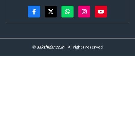
©
sakshidar.co.in
• All rights reserved