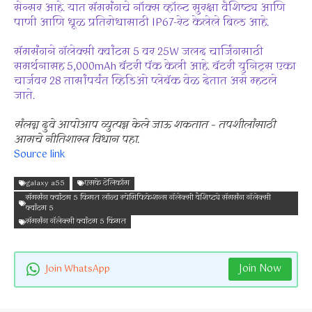
सेन्सर आहे. यात सॅमसंगचे नॉक्स व्हॉल्ट सुरक्षा वैशिष्ट्य आणि
पाणी आणि धूळ प्रतिरोधासाठी IP67-रेट केलेले बिल्ड आहे.
सॅमसंगने गॅलेक्सी क्वांटम 5 वर 25W जलद चार्जिंगसाठी
समर्थनासह 5,000mAh बॅटरी पॅक केली आहे. बॅटरी युनिट्स एका
चार्जवर 28 तासांपर्यंत व्हिडिओ प्लेबॅक वेळ देतात असे म्हटले
जाते.
संलग्न दुवे आपोआप व्युत्पन्न केले जाऊ शकतात – तपशीलांसाठी
आमचे नीतिशास्त्र विधान पहा.
Source link
galaxy a55
एसके टेलिकॉम
सॅमसंग क्वांटम 5 किंमत लॉन्च स्पेसिफिकेशन्स गॅलेक्सी वैशिष्ट्ये सॅमसंग गॅलेक्सी
क्वांटम 5
सॅमसंग गॅलेक्सी क्वांटम 5 किंमत
Join Now
Join WhatsApp