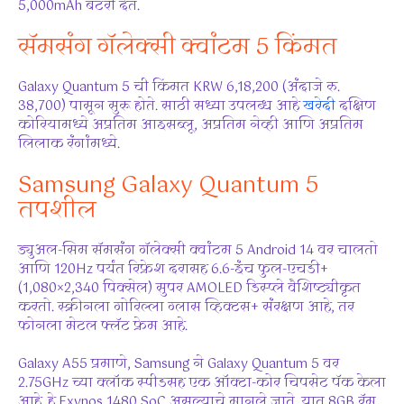
5,000mAh बॅटरी देते.
सॅमसंग गॅलेक्सी क्वांटम 5 किंमत
Galaxy Quantum 5 ची किंमत KRW 6,18,200 (अंदाजे रु.
38,700) पासून सुरू होते. साठी सध्या उपलब्ध आहे
खरेदी
दक्षिण
कोरियामध्ये अप्रतिम आइसब्लू, अप्रतिम नेव्ही आणि अप्रतिम
लिलाक रंगांमध्ये.
Samsung Galaxy Quantum 5
तपशील
ड्युअल-सिम सॅमसंग गॅलेक्सी क्वांटम 5 Android 14 वर चालतो
आणि 120Hz पर्यंत रिफ्रेश दरासह 6.6-इंच फुल-एचडी+
(1,080×2,340 पिक्सेल) सुपर AMOLED डिस्प्ले वैशिष्ट्यीकृत
करतो. स्क्रीनला गोरिल्ला ग्लास व्हिक्टस+ संरक्षण आहे, तर
फोनला मेटल फ्लॅट फ्रेम आहे.
Galaxy A55 प्रमाणे, Samsung ने Galaxy Quantum 5 वर
2.75GHz च्या क्लॉक स्पीडसह एक ऑक्टा-कोर चिपसेट पॅक केला
आहे. हे Exynos 1480 SoC असल्याचे मानले जाते. यात 8GB रॅम