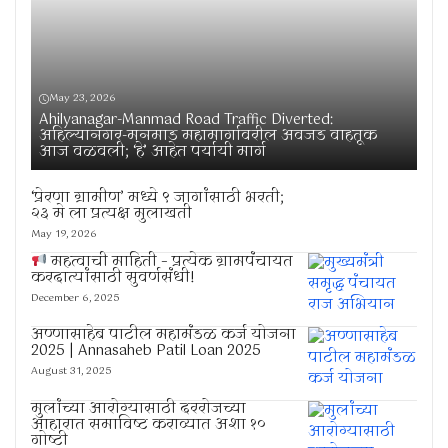
May 23, 2026
Ahilyanagar-Manmad Road Traffic Diverted:
अहिल्यानगर-मनमाड महामार्गावरील अवजड वाहतूक
आज वळवली; ‘हे’ आहेत पर्यायी मार्ग
‘प्रेरणा ग्रामीण’ मध्ये ९ जागांसाठी भरती;
२३ मे ला प्रत्यक्ष मुलाखती
May 19, 2026
महत्वाची माहिती – प्रत्येक ग्रामपंचायत
करदात्यांसाठी सुवर्णसंधी!
December 6, 2025
अण्णासाहेब पाटील महामंडळ कर्ज योजना
2025 | Annasaheb Patil Loan 2025
August 31, 2025
मुलांच्या आरोग्यासाठी दररोजच्या
आहारात समाविष्ट कराव्यात अशा १०
गोष्टी