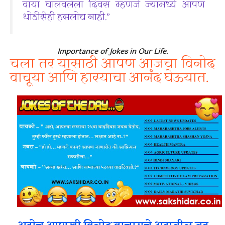
वाया घालवलेला दिवस म्हणजे ज्यामध्ये आपण
थोडीसेही हसलोच नाही.”
Importance of Jokes in Our Life.
चला तर यासाठी आपण आजचा विनोद
वाचूया आणि हास्याचा आनंद घेऊयात.