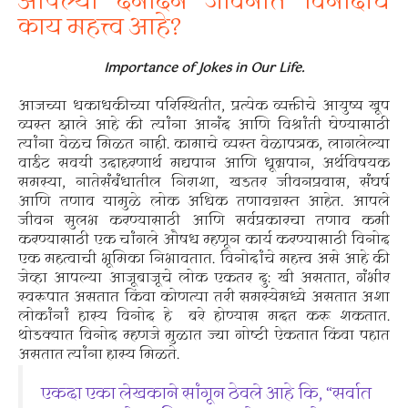
आपल्या दैनंदिन जीवनात विनोदांचे
काय महत्त्व आहे?
Importance of Jokes in Our Life.
आजच्या धकाधकीच्या परिस्थितीत, प्रत्येक व्यक्तीचे आयुष्य खूप
व्यस्त झाले आहे की त्यांना आनंद आणि विश्रांती घेण्यासाठी
त्यांना वेळच मिळत नाही. कामाचे व्यस्त वेळापत्रक, लागलेल्या
वाईट सवयी उदाहरणार्थ मद्यपान आणि धूम्रपान, अर्थविषयक
समस्या, नातेसंबंधातील निराशा, खडतर जीवनप्रवास, संघर्ष
आणि तणाव यामुळे लोक अधिक तणावग्रस्त आहेत. आपले
जीवन सुलभ करण्यासाठी आणि सर्वप्रकारचा तणाव कमी
करण्यासाठी एक चांगले औषध म्हणून कार्य करण्यासाठी विनोद
एक महत्वाची भूमिका निभावतात. विनोदांचे महत्त्व असे आहे की
जेव्हा आपल्या आजूबाजूचे लोक एकतर दु: खी असतात, गंभीर
स्वरूपात असतात किंवा कोणत्या तरी समस्येमध्ये असतात अशा
लोकांनां हास्य विनोद हे बरे होण्यास मदत करू शकतात.
थोडक्यात विनोद म्हणजे मुळात ज्या गोष्टी ऐकतात किंवा पहात
असतात त्यांना हास्य मिळते.
एकदा एका लेखकाने सांगून ठेवले आहे कि, “सर्वात