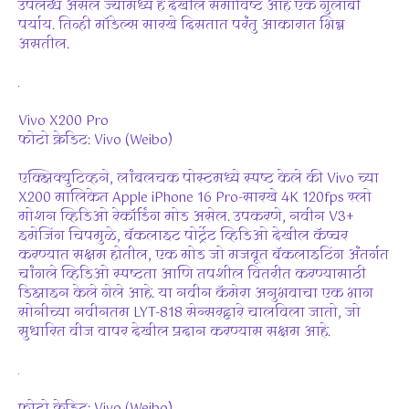
उपलब्ध असेल ज्यामध्ये हे देखील समाविष्ट आहे एक गुलाबी
पर्याय. तिन्ही मॉडेल्स सारखे दिसतात परंतु आकारात भिन्न
असतील.
Vivo X200 Pro
फोटो क्रेडिट: Vivo (Weibo)
एक्झिक्युटिव्हने, लांबलचक पोस्टमध्ये स्पष्ट केले की Vivo च्या
X200 मालिकेत Apple iPhone 16 Pro-सारखे 4K 120fps स्लो
मोशन व्हिडिओ रेकॉर्डिंग मोड असेल. उपकरणे, नवीन V3+
इमेजिंग चिपमुळे, बॅकलाइट पोर्ट्रेट व्हिडिओ देखील कॅप्चर
करण्यात सक्षम होतील, एक मोड जो मजबूत बॅकलाइटिंग अंतर्गत
चांगले व्हिडिओ स्पष्टता आणि तपशील वितरीत करण्यासाठी
डिझाइन केले गेले आहे. या नवीन कॅमेरा अनुभवाचा एक भाग
सोनीच्या नवीनतम LYT-818 सेन्सरद्वारे चालविला जातो, जो
सुधारित वीज वापर देखील प्रदान करण्यास सक्षम आहे.
फोटो क्रेडिट: Vivo (Weibo)