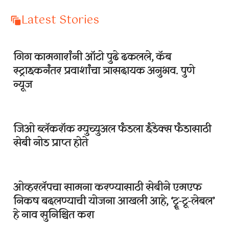
Latest Stories
गिग कामगारांनी ऑटो पुढे ढकलले, कॅब
स्ट्राइकनंतर प्रवाशांचा त्रासदायक अनुभव. पुणे
न्यूज
जिओ ब्लॅकरॉक म्युच्युअल फंडला इंडेक्स फंडासाठी
सेबी नोड प्राप्त होते
ओव्हरलॅपचा सामना करण्यासाठी सेबीने एमएफ
निकष बदलण्याची योजना आखली आहे, ‘ट्रू-टू-लेबल’
हे नाव सुनिश्चित करा