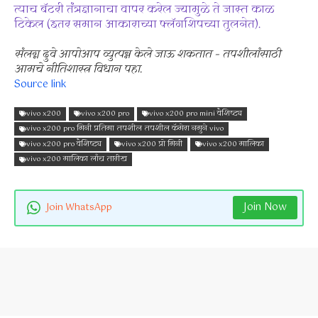
त्याच बॅटरी तंत्रज्ञानाचा वापर करेल ज्यामुळे ते जास्त काळ
टिकेल (इतर समान आकाराच्या फ्लॅगशिपच्या तुलनेत).
संलग्न दुवे आपोआप व्युत्पन्न केले जाऊ शकतात – तपशीलांसाठी
आमचे नीतिशास्त्र विधान पहा.
Source link
vivo x200
vivo x200 pro
vivo x200 pro mini वैशिष्ट्य
vivo x200 pro मिनी प्रतिमा तपशील तपशील कॅमेरा नमुने vivo
vivo x200 pro वैशिष्ट्य
vivo x200 प्रो मिनी
vivo x200 मालिका
vivo x200 मालिका लाँच तारीख
Join Now
Join WhatsApp