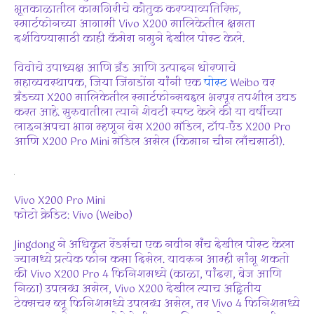
भूतकाळातील कामगिरीचे कौतुक करण्याव्यतिरिक्त,
स्मार्टफोनच्या आगामी Vivo X200 मालिकेतील क्षमता
दर्शविण्यासाठी काही कॅमेरा नमुने देखील पोस्ट केले.
विवोचे उपाध्यक्ष आणि ब्रँड आणि उत्पादन धोरणाचे
महाव्यवस्थापक, जिया जिंगडोंग यांनी एक
पोस्ट
Weibo वर
ब्रँडच्या X200 मालिकेतील स्मार्टफोन्सबद्दल भरपूर तपशील उघड
करत आहे. सुरुवातीला त्याने शेवटी स्पष्ट केले की या वर्षीच्या
लाइनअपचा भाग म्हणून बेस X200 मॉडेल, टॉप-एंड X200 Pro
आणि X200 Pro Mini मॉडेल असेल (किमान चीन लाँचसाठी).
Vivo X200 Pro Mini
फोटो क्रेडिट: Vivo (Weibo)
Jingdong ने अधिकृत रेंडर्सचा एक नवीन संच देखील पोस्ट केला
ज्यामध्ये प्रत्येक फोन कसा दिसेल. यावरून आम्ही सांगू शकतो
की Vivo X200 Pro 4 फिनिशमध्ये (काळा, पांढरा, बेज आणि
निळा) उपलब्ध असेल, Vivo X200 देखील त्याच अद्वितीय
टेक्सचर ब्लू फिनिशमध्ये उपलब्ध असेल, तर Vivo 4 फिनिशमध्ये