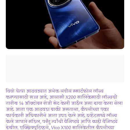
विवो येत्या आठवड्यात अनेक नवीन स्मार्टफोन लॉन्च
करण्यासाठी सज्ज आहे, आगामी X200 मालिकेसाठी लॉन्चची
तारीख 14 ऑक्टोबर रोजी सेट केली जाईल असा दावा केला गेला
आहे. आता एक आठवडा बाकी असताना, कंपनीच्या एका
कार्यकारी अधिकारीने आता उघड केले आहे. इव्हेंटमध्ये लॉन्च
केले जाणारे मॉडेल, परंतु त्यांची वैशिष्ट्ये आणि काही वैशिष्ट्ये
देखील. एक्झिक्युटिव्हने, Vivo X100 मालिकेतील कंपनीच्या