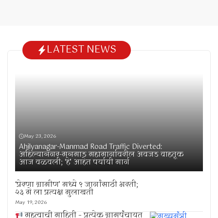
LATEST NEWS
May 23, 2026
Ahilyanagar-Manmad Road Traffic Diverted:
अहिल्यानगर-मनमाड महामार्गावरील अवजड वाहतूक
आज वळवली; ‘हे’ आहेत पर्यायी मार्ग
‘प्रेरणा ग्रामीण’ मध्ये ९ जागांसाठी भरती;
२३ मे ला प्रत्यक्ष मुलाखती
May 19, 2026
महत्वाची माहिती – प्रत्येक ग्रामपंचायत