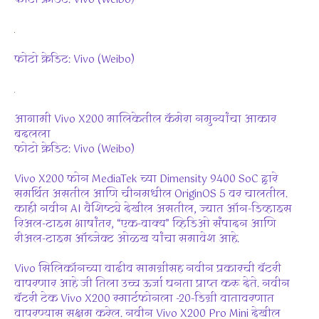
फोटो क्रेडिट: Vivo (Weibo)
आगामी Vivo X200 मालिकेतील कॅमेरा नमुन्यांचा आकार
बदलला
फोटो क्रेडिट: Vivo (Weibo)
Vivo X200 फोन MediaTek च्या Dimensity 9400 SoC द्वारे
समर्थित असतील आणि चीनमधील OriginOS 5 वर चालतील.
काही नवीन AI वैशिष्ट्ये देखील असतील, ज्यात ऑन-डिव्हाइस
रिअल-टाइम भाषांतर, “एक-वाक्य” व्हिडिओ संपादन आणि
रीअल-टाइम ऑब्जेक्ट ओळख यांचा समावेश आहे.
Vivo सिलिकॉनच्या वाढीव सामग्रीसह नवीन प्रकारची बॅटरी
वापरणार आहे जी तिला उच्च ऊर्जा घनता प्राप्त करू देते. नवीन
बॅटरी टेक Vivo X200 स्मार्टफोनला -20-डिग्री वातावरणात
वापरण्यास सक्षम करेल. नवीन Vivo X200 Pro Mini देखील