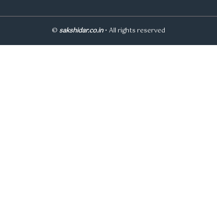
©
sakshidar.co.in
• All rights reserved