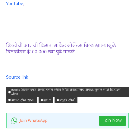
YouTube
,
क्रिप्टोची आजची किंमत: मार्केट मोमेंटम बिल्ड झाल्यामुळे
बिटकॉइन $100,000 च्या पुढे वाढले
Source link
google अज्ञात ट्रॅकर अलर्ट विराम स्थान शोधा जवळपासचे अपडेट गुगल माझे डिव्हाइस
शोधा
अज्ञात ट्रॅकर सूचना
गुगल
ब्लूटूथ ट्रॅकर्स
Join Now
Join WhatsApp