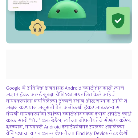
Google ने अतिरिक्त क्षमतांसह Android स्मार्टफोनसाठी त्याचे
अज्ञात ट्रॅकर अलर्ट सुरक्षा वैशिष्ट्य अद्यतनित केले आहे जे
वापरकर्त्याला लपविलेल्या ट्रॅकरचे स्थान ओळखण्यास आणि ते
अक्षम करण्यास अनुमती देते. अनोळखी ट्रॅकर आढळल्यास
कंपनी वापरकर्त्यांना त्यांच्या स्मार्टफोनवरून स्थान अपडेट काही
काळासाठी “पॉज” करू देईल, त्यांच्या गोपनीयतेचे संरक्षण करेल.
दरम्यान, वापरकर्ते Android स्मार्टफोनवर उपलब्ध असलेल्या
वैशिष्ट्याचा वापर करून कंपनीच्या Find My Device नेटवर्कशी