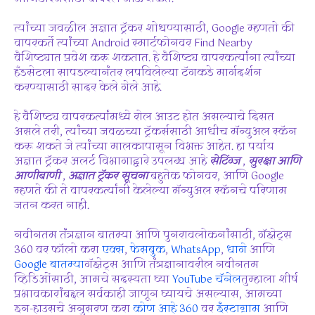
त्यांच्या जवळील अज्ञात ट्रॅकर शोधण्यासाठी, Google म्हणतो की
वापरकर्ते त्यांच्या Android स्मार्टफोनवर Find Nearby
वैशिष्ट्यात प्रवेश करू शकतात. हे वैशिष्ट्य वापरकर्त्यांना त्यांच्या
हँडसेटला सापडल्यानंतर लपविलेल्या टॅगकडे मार्गदर्शन
करण्यासाठी सादर केले गेले आहे.
हे वैशिष्ट्य वापरकर्त्यांमध्ये रोल आउट होत असल्याचे दिसत
असले तरी, त्यांच्या जवळच्या ट्रॅकर्ससाठी आधीच मॅन्युअल स्कॅन
करू शकते जे त्यांच्या मालकापासून विभक्त आहेत. हा पर्याय
अज्ञात ट्रॅकर अलर्ट विभागाद्वारे उपलब्ध आहे
सेटिंग्ज
,
सुरक्षा आणि
आणीबाणी
,
अज्ञात ट्रॅकर सूचना
बहुतेक फोनवर, आणि Google
म्हणते की ते वापरकर्त्यांनी केलेल्या मॅन्युअल स्कॅनचे परिणाम
जतन करत नाही.
नवीनतम तंत्रज्ञान बातम्या आणि पुनरावलोकनांसाठी, गॅझेट्स
360 वर फॉलो करा
एक्स
,
फेसबुक
,
WhatsApp
,
धागे
आणि
Google बातम्या
गॅझेट्स आणि तंत्रज्ञानावरील नवीनतम
व्हिडिओंसाठी, आमचे सदस्यता घ्या
YouTube चॅनेल
तुम्हाला शीर्ष
प्रभावकारांबद्दल सर्वकाही जाणून घ्यायचे असल्यास, आमच्या
इन-हाउसचे अनुसरण करा
कोण आहे 360
वर
इंस्टाग्राम
आणि