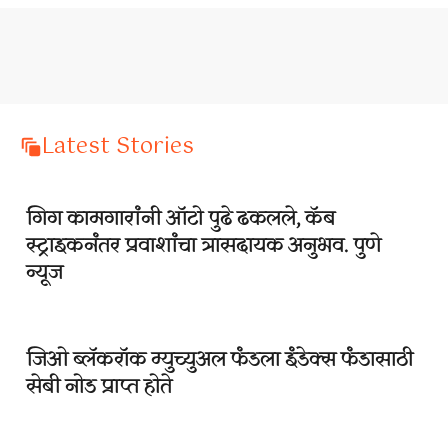
Latest Stories
गिग कामगारांनी ऑटो पुढे ढकलले, कॅब
स्ट्राइकनंतर प्रवाशांचा त्रासदायक अनुभव. पुणे
न्यूज
जिओ ब्लॅकरॉक म्युच्युअल फंडला इंडेक्स फंडासाठी
सेबी नोड प्राप्त होते