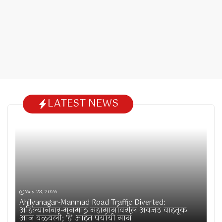
LATEST NEWS
May 23, 2026
Ahilyanagar-Manmad Road Traffic Diverted:
अहिल्यानगर-मनमाड महामार्गावरील अवजड वाहतूक
आज वळवली; ‘हे’ आहेत पर्यायी मार्ग