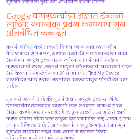
सुसंगत असलेला छुपा टॅग शोधण्यात सक्षम होतील.
Google वापरकर्त्यांना अज्ञात टॅग्जना
त्यांच्या स्थानावर प्रवेश करण्यापासून
प्रतिबंधित करू देते
कंपनी
घोषित केले
तात्पुरते विराम स्थान नावाच्या नवीन
वैशिष्ट्याचा रोलआउट, हे स्पष्ट करते की ते वापरकर्त्यांना नको
असलेल्या ब्लूटूथ ट्रॅकरपासून त्यांच्या गोपनीयतेचे संरक्षण
करण्यासाठी स्थान अद्यतने तात्पुरते थांबवण्याची परवानगी देईल.
असे केल्याने स्मार्टफोनला 24 तासांपर्यंत Find My Device
नेटवर्कवर त्याचे स्थान अद्यतनित करण्यापासून प्रतिबंधित केले
जाईल.
गुगलचे म्हणणे आहे की युजर्स अज्ञात ब्लूटूथ ट्रॅकरचा शोध
घेतल्यानंतर त्याच्यावर कारवाई करू शकतात. यामध्ये ट्रॅकर
अक्षम करणे (सामान्यत: बॅटरी काढून टाकणे, ज्यामुळे ते कार्य
करणे थांबेल) किंवा फक्त टाकून देणे समाविष्ट असू शकते. हे एक
उपयुक्त वैशिष्ट्य आहे जे वापरकर्त्यांना ब्लूटूथ-सक्षम टॅगपासून
सुरक्षित राहण्यास मदत करू शकते जे स्टॅकिंग किंवा
मॉनिटरिंगसाठी वापरले जाऊ शकते.