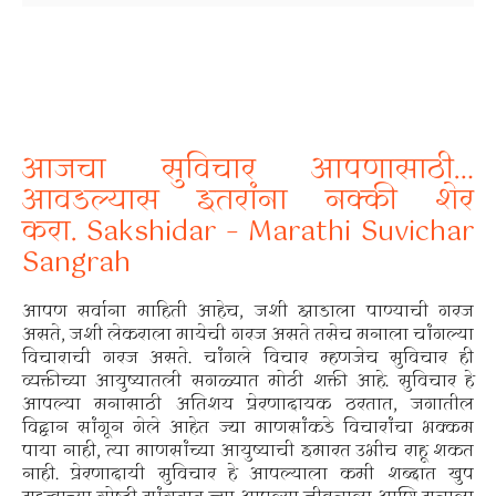
आजचा सुविचार आपणासाठी…
आवडल्यास इतरांना नक्की शेर
करा.
Sakshidar – Marathi Suvichar
Sangrah
आपण सर्वाना माहिती आहेच, जशी झाडाला पाण्याची गरज
असते, जशी लेकराला मायेची गरज असते तसेच मनाला चांगल्या
विचाराची गरज असते. चांगले विचार म्हणजेच सुविचार ही
व्यक्तीच्या आयुष्यातली सगळ्यात मोठी शक्ती आहे. सुविचार हे
आपल्या मनासाठी अतिशय प्रेरणादायक ठरतात, जगातील
विद्वान सांगून गेले आहेत ज्या माणसांकडे विचारांचा भक्कम
पाया नाही, त्या माणसांच्या आयुष्याची इमारत उभीच राहू शकत
नाही. प्रेरणादायी सुविचार हे आपल्याला कमी शब्दात खुप