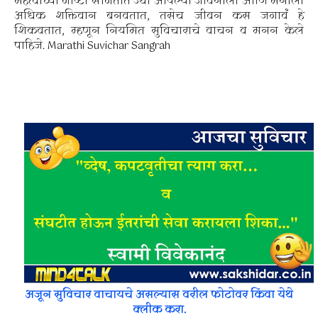
महत्वाच्या गोष्टी सांगतात ज्या आपल्या जीवनाला आणि मनाला
अधिक शक्तिवान बनवतात, तसेच जीवन कस जगावं हे
शिकवतात, म्हणून नियमित सुविचाराचे वाचन व मनन केले
पाहिजे. Marathi Suvichar Sangrah
अजून सुविचार वाचायचे असल्यास वरील फोटोवर किंवा येथे
क्लीक करा.