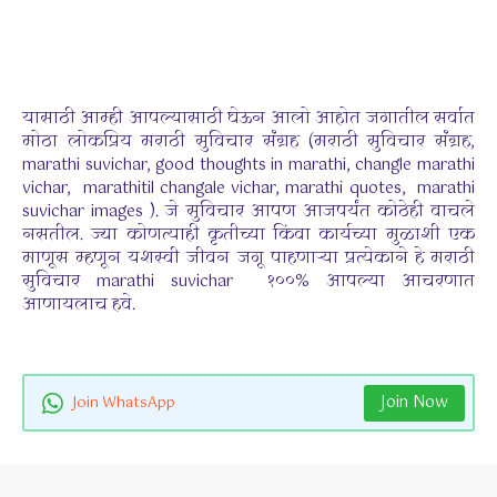
यासाठी आम्ही आपल्यासाठी घेऊन आलो आहोत जगातील सर्वात
मोठा लोकप्रिय मराठी सुविचार संग्रह (मराठी सुविचार संग्रह,
marathi suvichar, good thoughts in marathi, changle marathi
vichar, marathitil changale vichar, marathi quotes, marathi
suvichar images ). जे सुविचार आपण आजपर्यंत कोठेही वाचले
नसतील. ज्या कोणत्याही कृतीच्या किंवा कार्यच्या मुळाशी एक
माणूस म्हणून यशस्वी जीवन जगू पाहणाऱ्या प्रत्येकाने हे मराठी
सुविचार marathi suvichar १००% आपल्या आचरणात
आणायलाच हवे.
Join Now
Join WhatsApp