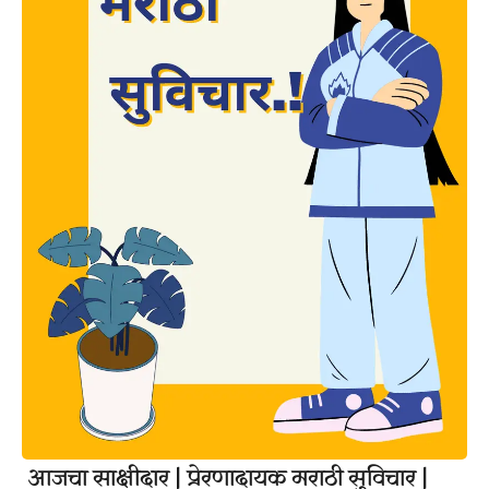
आजचा साक्षीदार | प्रेरणादायक मराठी सुविचार |