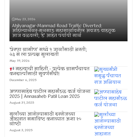
May 23, 2026
Ahilyanagar-Manmad Road Traffic Diverted:
अहिल्यानगर-मनमाड महामार्गावरील अवजड वाहतूक
आज वळवली; ‘हे’ आहेत पर्यायी मार्ग
‘प्रेरणा ग्रामीण’ मध्ये ९ जागांसाठी भरती;
२३ मे ला प्रत्यक्ष मुलाखती
May 19, 2026
महत्वाची माहिती – प्रत्येक ग्रामपंचायत
करदात्यांसाठी सुवर्णसंधी!
December 6, 2025
अण्णासाहेब पाटील महामंडळ कर्ज योजना
2025 | Annasaheb Patil Loan 2025
August 31, 2025
मुलांच्या आरोग्यासाठी दररोजच्या
आहारात समाविष्ट कराव्यात अशा १०
गोष्टी
August 3, 2025