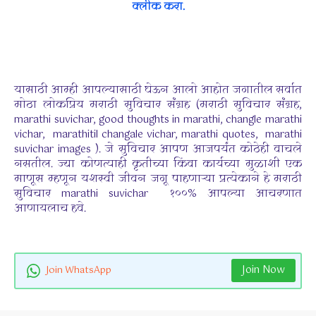
क्लीक करा.
यासाठी आम्ही आपल्यासाठी घेऊन आलो आहोत जगातील सर्वात
मोठा लोकप्रिय मराठी सुविचार संग्रह (मराठी सुविचार संग्रह,
marathi suvichar, good thoughts in marathi, changle marathi
vichar, marathitil changale vichar, marathi quotes, marathi
suvichar images ). जे सुविचार आपण आजपर्यंत कोठेही वाचले
नसतील. ज्या कोणत्याही कृतीच्या किंवा कार्यच्या मुळाशी एक
माणूस म्हणून यशस्वी जीवन जगू पाहणाऱ्या प्रत्येकाने हे मराठी
सुविचार marathi suvichar १००% आपल्या आचरणात
आणायलाच हवे.
Join Now
Join WhatsApp