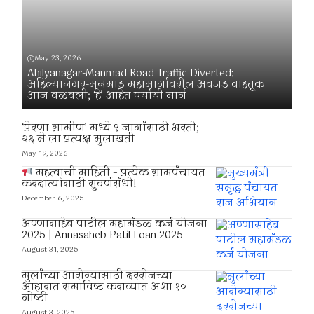
May 23, 2026
Ahilyanagar-Manmad Road Traffic Diverted:
अहिल्यानगर-मनमाड महामार्गावरील अवजड वाहतूक
आज वळवली; ‘हे’ आहेत पर्यायी मार्ग
‘प्रेरणा ग्रामीण’ मध्ये ९ जागांसाठी भरती;
२३ मे ला प्रत्यक्ष मुलाखती
May 19, 2026
महत्वाची माहिती – प्रत्येक ग्रामपंचायत
करदात्यांसाठी सुवर्णसंधी!
December 6, 2025
अण्णासाहेब पाटील महामंडळ कर्ज योजना
2025 | Annasaheb Patil Loan 2025
August 31, 2025
मुलांच्या आरोग्यासाठी दररोजच्या
आहारात समाविष्ट कराव्यात अशा १०
गोष्टी
August 3, 2025