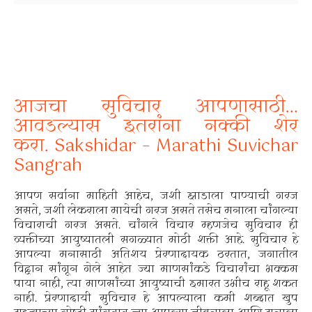
आजचा सुविचार आपणासाठी…
आवडल्यास इतरांना नक्की शेर
करा.
Sakshidar – Marathi Suvichar
Sangrah
आपण सर्वाना माहिती आहेच, जशी झाडाला पाण्याची गरज
असते, जशी लेकराला मायेची गरज असते तसेच मनाला चांगल्या
विचाराची गरज असते. चांगले विचार म्हणजेच सुविचार ही
व्यक्तीच्या आयुष्यातली सगळ्यात मोठी शक्ती आहे. सुविचार हे
आपल्या मनासाठी अतिशय प्रेरणादायक ठरतात, जगातील
विद्वान सांगून गेले आहेत ज्या माणसांकडे विचारांचा भक्कम
पाया नाही, त्या माणसांच्या आयुष्याची इमारत उभीच राहू शकत
नाही. प्रेरणादायी सुविचार हे आपल्याला कमी शब्दात खुप