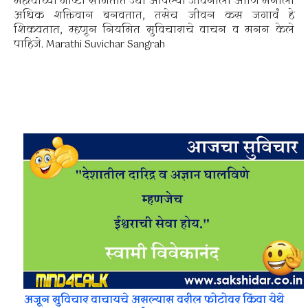
महत्वाच्या गोष्टी सांगतात ज्या आपल्या जीवनाला आणि मनाला
अधिक शक्तिवान बनवतात, तसेच जीवन कस जगावं हे
शिकवतात, म्हणून नियमित सुविचाराचे वाचन व मनन केले
पाहिजे. Marathi Suvichar Sangrah
अजून सुविचार वाचायचे असल्यास वरील फोटोवर किंवा येथे