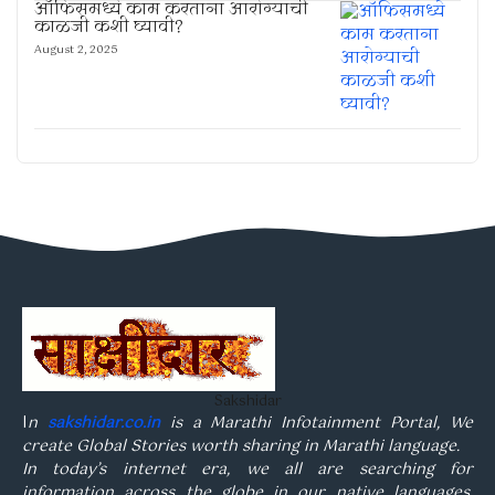
ऑफिसमध्ये काम करताना आरोग्याची
काळजी कशी घ्यावी?
August 2, 2025
Sakshidar
I
n
sakshidar.co.in
is a Marathi Infotainment Portal, We
create Global Stories worth sharing in Marathi language.
In today’s internet era, we all are searching for
information across the globe in our native languages.