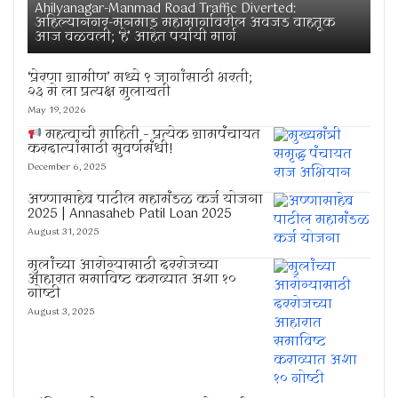
Ahilyanagar-Manmad Road Traffic Diverted:
अहिल्यानगर-मनमाड महामार्गावरील अवजड वाहतूक
आज वळवली; ‘हे’ आहेत पर्यायी मार्ग
‘प्रेरणा ग्रामीण’ मध्ये ९ जागांसाठी भरती;
२३ मे ला प्रत्यक्ष मुलाखती
May 19, 2026
महत्वाची माहिती – प्रत्येक ग्रामपंचायत
करदात्यांसाठी सुवर्णसंधी!
December 6, 2025
अण्णासाहेब पाटील महामंडळ कर्ज योजना
2025 | Annasaheb Patil Loan 2025
August 31, 2025
मुलांच्या आरोग्यासाठी दररोजच्या
आहारात समाविष्ट कराव्यात अशा १०
गोष्टी
August 3, 2025