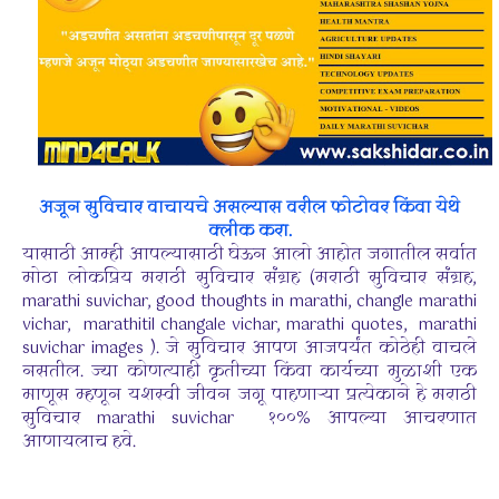
अजून सुविचार वाचायचे असल्यास वरील फोटोवर किंवा येथे
क्लीक करा.
यासाठी आम्ही आपल्यासाठी घेऊन आलो आहोत जगातील सर्वात
मोठा लोकप्रिय मराठी सुविचार संग्रह (मराठी सुविचार संग्रह,
marathi suvichar, good thoughts in marathi, changle marathi
vichar, marathitil changale vichar, marathi quotes, marathi
suvichar images ). जे सुविचार आपण आजपर्यंत कोठेही वाचले
नसतील. ज्या कोणत्याही कृतीच्या किंवा कार्यच्या मुळाशी एक
माणूस म्हणून यशस्वी जीवन जगू पाहणाऱ्या प्रत्येकाने हे मराठी
सुविचार marathi suvichar १००% आपल्या आचरणात
आणायलाच हवे.