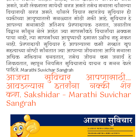
असते, जशी लेकराला मायेची गरज असते तसेच मनाला चांगल्या
विचाराची गरज असते. चांगले विचार म्हणजेच सुविचार ही
व्यक्तीच्या आयुष्यातली सगळ्यात मोठी शक्ती आहे. सुविचार हे
आपल्या मनासाठी अतिशय प्रेरणादायक ठरतात, जगातील
विद्वान सांगून गेले आहेत ज्या माणसांकडे विचारांचा भक्कम
पाया नाही, त्या माणसांच्या आयुष्याची इमारत उभीच राहू शकत
नाही. प्रेरणादायी सुविचार हे आपल्याला कमी शब्दात खुप
महत्वाच्या गोष्टी सांगतात ज्या आपल्या जीवनाला आणि मनाला
अधिक शक्तिवान बनवतात, तसेच जीवन कस जगावं हे
शिकवतात, म्हणून नियमित सुविचाराचे वाचन व मनन केले
पाहिजे. Marathi Suvichar Sangrah
आजचा सुविचार आपणासाठी…
आवडल्यास इतरांना नक्की शेर
करा.
Sakshidar – Marathi Suvichar
Sangrah