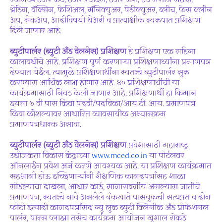
ज्यामध्ये हेअर कट, हेअर स्टाईल, हेअर वॉश, हेड मसाज मेहंदी,
थ्रेडिंग, वॅक्सिंग, फेशिअल, मॅनिक्युअर, पेडीक्युअर, ब्लीच, फेस क्लीन
अप, मेकअप, आदींविषयी थेअरी व प्रात्याक्षीक स्वरुपात प्रशिक्षण
दिले जाणार आहे.
ब्युटीपार्लर (ब्युटी अँड वेलनेस) प्रशिक्षण
हे प्रशिक्षण एक महिना
कालावधीचे आहे. प्रशिक्षण पूर्ण करणाऱ्या प्रशिक्षणार्थ्यांना प्रमाणपत्र
देण्यात येईल. त्यामुळे प्रशिक्षणार्थींना स्वतःचे ब्युटीपार्लर सुरु
करण्यास आर्थिक लाभ होणार आहे. ४० प्रशिक्षणार्थीची या
कार्यक्रमासाठी निवड केली जाणार आहे. प्रशिक्षणार्थी हा किमान
इयत्ता ७ वी पास किंवा पदवी/पदविका/आय.टी. आय. प्रमाणपत्र
किंवा कौशल्यावर आधारित व्यावसायीक अभ्यासक्रम
प्रमाणपत्रधारक असावा.
ब्युटीपार्लर (ब्युटी अँड वेलनेस) प्रशिक्षण
प्रवेशासाठी महाराष्ट्र
उद्योजकता विकास केंद्राच्या
www.mced.co.in
या पोर्टलवर
ऑनलाईन प्रवेश अर्ज करणे आवश्यक आहे. या प्रशिक्षण कार्यक्रमात
सहभागी होऊ इच्छिणाऱ्यांनी शैक्षणिक कागदपत्रांसह शाळा
सोडल्याचा दाखला, आधार कार्ड, मागासवर्गीय असल्यास जातीचे
प्रमाणपत्र, स्वतःचे नावे असलेले बँकखाते पासबुकची सत्यप्रत व दोन
फोटो इत्यादी कागदपत्रांसद न्यु लुक ब्युटी क्लिनीक अँड प्रोफेशनल
पार्लर, पारस प्लाझा तसेच कार्यक्रम आयोजन खुशाल रोकडे