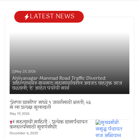
LATEST NEWS
May 23, 2026
Ahilyanagar-Manmad Road Traffic Diverted:
अहिल्यानगर-मनमाड महामार्गावरील अवजड वाहतूक आज
वळवली; ‘हे’ आहेत पर्यायी मार्ग
‘प्रेरणा ग्रामीण’ मध्ये ९ जागांसाठी भरती; २३
मे ला प्रत्यक्ष मुलाखती
May 19, 2026
महत्वाची माहिती – प्रत्येक ग्रामपंचायत
करदात्यांसाठी सुवर्णसंधी!
December 6, 2025