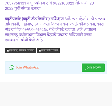
7057968131 व पुरुषोत्तम ठोंबे 9822108023 यांच्याशी 20 मे
2023 पूर्वी संपर्क करावा.
ब्युटीपार्लर (ब्युटी अँड वेलनेस) प्रशिक्षण
अधिक माहितीसाठी प्रकल्प
अधिकारी, महाराष्ट्र उद्योजकता विकास केंद्र, काळे कॉम्प्लेक्स, काटा
रोड वाशिम ०७२५२- २३२८३८ येथे संपर्क करावा. असे आवाहन
महाराष्ट्र उद्योजकता विकास केंद्राचे प्रकल्प अधिकारी प्रसन्न
रत्नपारखी यांनी केले आहे.
महाराष्ट्र शासन योजना
सरकारी योजना
Join Now
Join WhatsApp