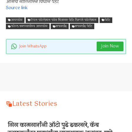
आमचे नीतिशास्त्र विधान पहा.
Source link
आयफोन
ऍपल फोल्डेबल फोन बिजागर पेटंट डिस्प्ले फोल्डेबल
पेटंट
फोल्ड करण्यायोग्य आयफोन
सफरचंद
सफरचंद पेटंट
Join Now
Join WhatsApp
Latest Stories
गिग कामगारांनी ऑटो पुढे ढकलले, कॅब