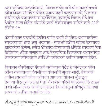
इतर यांत्रिक घटकांप्रमाणे, बिजागर यंत्रणा देखील कालांतराने
झीज होऊन प्रभावित होईल. प्रभाव कमी करण्यासाठी, बिजागर
मधील दुवे वक्र पृष्ठभाग दर्शवितात, ज्यामुळे नितळ रोटेशन
देखील शक्य होईल. यंत्रणेचे कार्य अंजीरमधून पाहिले जाते. 22 ते
अंजीर. २५.
कंपनी इतर घटकांचे देखील वर्णन करते जे फोल्ड करण्यायोग्य
उपकरणाचा भाग असू शकतात – यामध्ये स्क्रीन फोल्ड केल्यावर
झाकलेला कॅमेरा, तसेच फीडबॅक देण्यासाठी हॅप्टिक उपकरणांच्या
द्विमितीय ॲरेचा समावेश आहे. हे लवचिक डिस्प्लेच्या कोपऱ्यांवर
असलेल्या स्पीकरद्वारे ऑडिओ प्लेबॅकला देखील समर्थन देईल.
बिजागर यंत्रणेसाठी ऍपलचे नवीनतम पेटंट हे फोल्डेबल फोन
लॉन्च करण्याच्या कंपनीच्या योजनांचे सूचक नाही. कंपनीने
नवीन उपकरणे लाँच करेपर्यंत आपल्या योजना गुंडाळून
ठेवण्याची प्रवृत्ती लक्षात घेता, कंपनीचे पहिले फोल्डेबल डिव्हाइस
कधी लॉन्च करेल याची आम्हाला कंपनीकडून अधिकृत घोषणा
होण्याची प्रतीक्षा करावी लागेल.
संलग्न दुवे आपोआप व्युत्पन्न केले जाऊ शकतात – तपशीलांसाठी