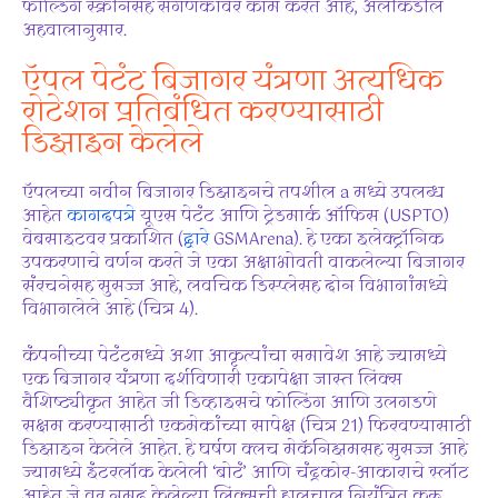
फोल्डिंग स्क्रीनसह संगणकांवर काम करत आहे, अलीकडील
अहवालानुसार.
ऍपल पेटंट बिजागर यंत्रणा अत्यधिक
रोटेशन प्रतिबंधित करण्यासाठी
डिझाइन केलेले
ऍपलच्या नवीन बिजागर डिझाइनचे तपशील a मध्ये उपलब्ध
आहेत
कागदपत्रे
यूएस पेटंट आणि ट्रेडमार्क ऑफिस (USPTO)
वेबसाइटवर प्रकाशित (
द्वारे
GSMArena). हे एका इलेक्ट्रॉनिक
उपकरणाचे वर्णन करते जे एका अक्षाभोवती वाकलेल्या बिजागर
संरचनेसह सुसज्ज आहे, लवचिक डिस्प्लेसह दोन विभागांमध्ये
विभागलेले आहे (चित्र 4).
कंपनीच्या पेटंटमध्ये अशा आकृत्यांचा समावेश आहे ज्यामध्ये
एक बिजागर यंत्रणा दर्शविणारी एकापेक्षा जास्त लिंक्स
वैशिष्ट्यीकृत आहेत जी डिव्हाइसचे फोल्डिंग आणि उलगडणे
सक्षम करण्यासाठी एकमेकांच्या सापेक्ष (चित्र 21) फिरवण्यासाठी
डिझाइन केलेले आहेत. हे घर्षण क्लच मेकॅनिझमसह सुसज्ज आहे
ज्यामध्ये इंटरलॉक केलेली ‘बोटं’ आणि चंद्रकोर-आकाराचे स्लॉट
आहेत जे वर नमूद केलेल्या लिंक्सची हालचाल नियंत्रित करू