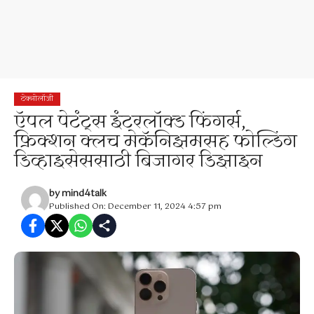
टेक्नोलॉजी
ऍपल पेटंट्स इंटरलॉक्ड फिंगर्स,
फ्रिक्शन क्लच मेकॅनिझमसह फोल्डिंग
डिव्हाइसेससाठी बिजागर डिझाइन
by
mind4talk
Published On: December 11, 2024 4:57 pm