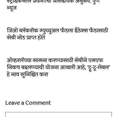
स्ट्राइकनंतर प्रवाशांचा त्रासदायक अनुभव. पुणे
न्यूज
जिओ ब्लॅकरॉक म्युच्युअल फंडला इंडेक्स फंडासाठी
सेबी नोड प्राप्त होते
ओव्हरलॅपचा सामना करण्यासाठी सेबीने एमएफ
निकष बदलण्याची योजना आखली आहे, ‘ट्रू-टू-लेबल’
हे नाव सुनिश्चित करा
Leave a Comment
Comment