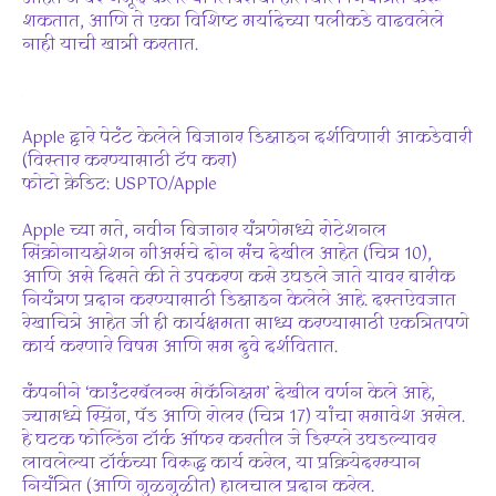
शकतात, आणि ते एका विशिष्ट मर्यादेच्या पलीकडे वाढवलेले
नाही याची खात्री करतात.
Apple द्वारे पेटंट केलेले बिजागर डिझाइन दर्शविणारी आकडेवारी
(विस्तार करण्यासाठी टॅप करा)
फोटो क्रेडिट: USPTO/Apple
Apple च्या मते, नवीन बिजागर यंत्रणेमध्ये रोटेशनल
सिंक्रोनायझेशन गीअर्सचे दोन संच देखील आहेत (चित्र 10),
आणि असे दिसते की ते उपकरण कसे उघडले जाते यावर बारीक
नियंत्रण प्रदान करण्यासाठी डिझाइन केलेले आहे. दस्तऐवजात
रेखाचित्रे आहेत जी ही कार्यक्षमता साध्य करण्यासाठी एकत्रितपणे
कार्य करणारे विषम आणि सम दुवे दर्शवितात.
कंपनीने ‘काउंटरबॅलन्स मेकॅनिझम’ देखील वर्णन केले आहे,
ज्यामध्ये स्प्रिंग, पॅड आणि रोलर (चित्र 17) यांचा समावेश असेल.
हे घटक फोल्डिंग टॉर्क ऑफर करतील जे डिस्प्ले उघडल्यावर
लावलेल्या टॉर्कच्या विरूद्ध कार्य करेल, या प्रक्रियेदरम्यान
नियंत्रित (आणि गुळगुळीत) हालचाल प्रदान करेल.