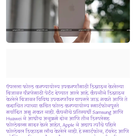
ऍपलला फोल्ड करण्यायोग्य उपकरणांसाठी डिझाइन केलेल्या
बिजागर यंत्रणेसाठी पेटंट देण्यात आले आहे. कंपनीने डिझाइन
केलेले बिजागर विविध उपकरणांवर वापरले जाऊ शकते आणि ते
कदाचित त्याच्या कथित फोल्ड करण्यायोग्य स्मार्टफोनपुरते
मर्यादित असू शकत नाही. कंपनीचे प्रतिस्पर्धी Samsung आणि
Huawei ने आधीच अनुक्रमे दोन आणि तीन डिस्प्लेसह
फोल्डेबल्स सादर केले आहेत, Apple ने अद्याप त्यांचे पहिले
फोल्डेबल डिव्हाइस लाँच केलेले नाही. हे स्मार्टफोन, टॅब्लेट आणि