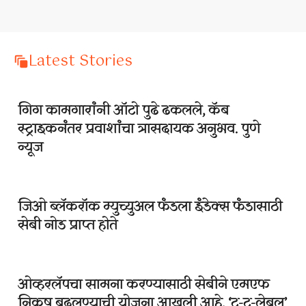
Latest Stories
गिग कामगारांनी ऑटो पुढे ढकलले, कॅब
स्ट्राइकनंतर प्रवाशांचा त्रासदायक अनुभव. पुणे
न्यूज
जिओ ब्लॅकरॉक म्युच्युअल फंडला इंडेक्स फंडासाठी
सेबी नोड प्राप्त होते
ओव्हरलॅपचा सामना करण्यासाठी सेबीने एमएफ
निकष बदलण्याची योजना आखली आहे, ‘ट्रू-टू-लेबल’