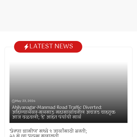
LATEST NEWS
May 23, 2026
Ahilyanagar-Manmad Road Traffic Diverted:
अहिल्यानगर-मनमाड महामार्गावरील अवजड वाहतूक
आज वळवली; ‘हे’ आहेत पर्यायी मार्ग
‘प्रेरणा ग्रामीण’ मध्ये ९ जागांसाठी भरती;
२३ मे ला प्रत्यक्ष मुलाखती