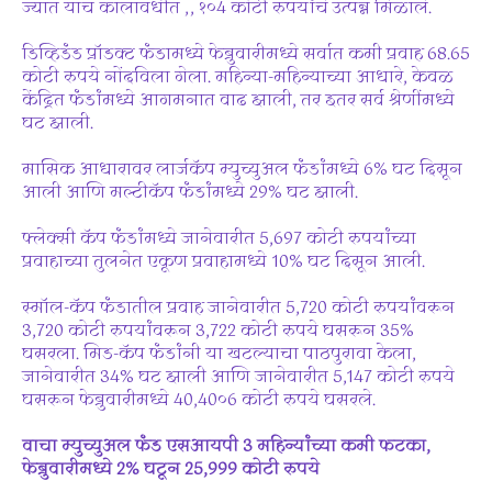
ज्यात याच कालावधीत ,, १०4 कोटी रुपयांचे उत्पन्न मिळाले.
डिव्हिडंड प्रॉडक्ट फंडामध्ये फेब्रुवारीमध्ये सर्वात कमी प्रवाह 68.65
कोटी रुपये नोंदविला गेला. महिन्या-महिन्याच्या आधारे, केवळ
केंद्रित फंडांमध्ये आगमनात वाढ झाली, तर इतर सर्व श्रेणींमध्ये
घट झाली.
मासिक आधारावर लार्जकॅप म्युच्युअल फंडांमध्ये 6% घट दिसून
आली आणि मल्टीकॅप फंडांमध्ये 29% घट झाली.
फ्लेक्सी कॅप फंडांमध्ये जानेवारीत 5,697 कोटी रुपयांच्या
प्रवाहाच्या तुलनेत एकूण प्रवाहामध्ये 10% घट दिसून आली.
स्मॉल-कॅप फंडातील प्रवाह जानेवारीत 5,720 कोटी रुपयांवरून
3,720 कोटी रुपयांवरून 3,722 कोटी रुपये घसरून 35%
घसरला. मिड-कॅप फंडांनी या खटल्याचा पाठपुरावा केला,
जानेवारीत 34% घट झाली आणि जानेवारीत 5,147 कोटी रुपये
घसरून फेब्रुवारीमध्ये 40,40०6 कोटी रुपये घसरले.
वाचा म्युच्युअल फंड एसआयपी 3 महिन्यांच्या कमी फटका,
फेब्रुवारीमध्ये 2% घटून 25,999 कोटी रुपये