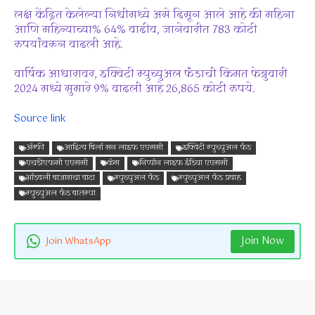
लक्ष केंद्रित केलेल्या निधीमध्ये असे दिसून आले आहे की महिना
आणि महिन्याच्या% 64% वाढीव, जानेवारीत 783 कोटी
रुपयांवरून वाढली आहे.
वार्षिक आधारावर, इक्विटी म्युच्युअल फंडाची किंमत फेब्रुवारी
2024 मध्ये सुमारे 9% वाढली आहे 26,865 कोटी रुपये.
Source link
अ‍ॅम्फी
आदित्य बिर्ला सन लाइफ एएमसी
इक्विटी म्युच्युअल फंड
एचडीएफसी एएमसी
कॅम
निप्पॉन लाइफ इंडिया एएमसी
भांडवली बाजाराचा वाटा
म्युच्युअल फंड
म्युच्युअल फंड प्रवाह
म्युच्युअल फंड बातम्या
Join Now
Join WhatsApp