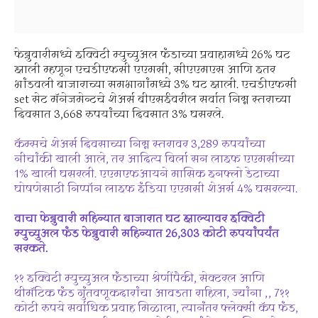
फेब्रुवारीमध्ये इक्विटी म्युच्युअल फंडाच्या प्रवाहामध्ये 26% घट
झाली म्हणून एचडीएफसी एएमसी, सीएएमएस आणि इतर
भांडवली बाजाराच्या समभागांमध्ये 3% घट झाली. एचडीएफसी
set सेट मॅनेजमेन्टचे शेअर्स बीएसईवरील सर्वात निम्न स्तराच्या
दिवसात 3,668 रुपयांच्या दिवसात 3% घसरले.
कॅम्सचे शेअर्स दिवसाच्या निम्न स्तरावर 3,289 रुपयांच्या
नीचांकी खाली आले, तर आदित्य बिर्ला सन लाइफ एएमसीच्या
1% खाली घसरली. एएमएफआयने मासिक इनफ्लो डेटाच्या
घोषणेसाठी निप्पॉन लाइफ इंडिया एएमसी शेअर्स 4% घसरल्या.
वाचा फेब्रुवारी महिन्यात बाजारात घट झाल्यावर इक्विटी
म्युच्युअल फंड फेब्रुवारी महिन्यात 26,303 कोटी रुपयांपर्यंत
सरकते.
११ इक्विटी म्युच्युअल फंडाच्या श्रेणींपैकी, सेक्टरल आणि
थीमॅटिक फंड गुंतवणूकदारांचा आवडता राहिला, ज्यांना ,, 7११
कोटी रुपये सर्वाधिक प्रवाह मिळाला, त्यानंतर फ्लेक्सी कॅप फंड,