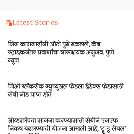
Latest Stories
गिग कामगारांनी ऑटो पुढे ढकलले, कॅब
स्ट्राइकनंतर प्रवाशांचा त्रासदायक अनुभव. पुणे
न्यूज
जिओ ब्लॅकरॉक म्युच्युअल फंडला इंडेक्स फंडासाठी
सेबी नोड प्राप्त होते
ओव्हरलॅपचा सामना करण्यासाठी सेबीने एमएफ
निकष बदलण्याची योजना आखली आहे, ‘ट्रू-टू-लेबल’