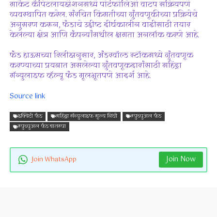
मार्केट कॅपिटलायझेशनमध्ये पोर्टफोलिओ वाटप सक्रियपणे
व्यवस्थापित करेल. संरचित किंमतीच्या गुंतवणूकीच्या प्रक्रियेचे
अनुसरण करून, फंडाचे उद्दीष्ट दीर्घकालीन वाढीसाठी तयार
केलेल्या क्षेत्र आणि कंपन्यांमधील क्षमता अनलॉक करणे आहे.
फंड हाऊसच्या रिलीझनुसार, अंडरवॉल्ड स्टॉकमध्ये गुंतवणूक
करण्याच्या प्रयत्नात असलेल्या गुंतवणूकदारांसाठी महिंद्रा
मॅन्युलाइफ व्हॅल्यू फंड मूलभूतपणे आदर्श आहे.
Source link
इक्विटी फंड
महिंद्रा मॅन्युलाइफ मूल्य निधी
म्युच्युअल फंड
म्युच्युअल फंड बातम्या
Join Now
Join WhatsApp