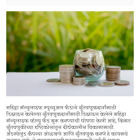
महिंद्रा मॅन्युलाइफ म्युच्युअल फंडाने गुंतवणूकदारांसाठी
डिझाइन केलेल्या गुंतवणूकदारांसाठी डिझाइन केलेले महिंद्रा
मॅन्युलाइफ व्हॅल्यू फंड सुरू करण्याची घोषणा केली आहे, किंमत
गुंतवणूकीच्या दृष्टिकोनातून दीर्घकालीन विकासासाठी.
अंडरवेलूड कंपन्या ओळखणे आणि गुंतवणूक करणे हे कायमचे