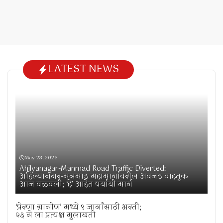
LATEST NEWS
May 23, 2026
Ahilyanagar-Manmad Road Traffic Diverted:
अहिल्यानगर-मनमाड महामार्गावरील अवजड वाहतूक
आज वळवली; ‘हे’ आहेत पर्यायी मार्ग
‘प्रेरणा ग्रामीण’ मध्ये ९ जागांसाठी भरती;
२३ मे ला प्रत्यक्ष मुलाखती