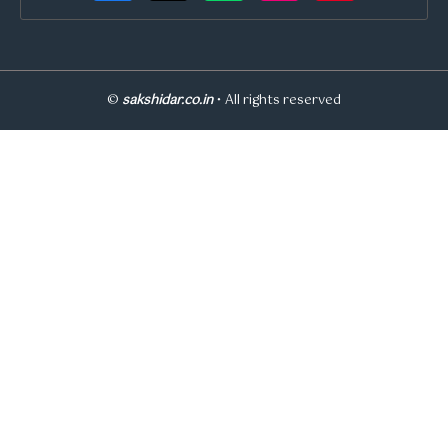
©
sakshidar.co.in
• All rights reserved