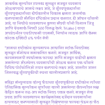
आकर्षक मूल्यांवर उपलब्ध मूलभूत मजबूत व्यवसाय
ओळखण्याचे आमचे लक्ष्य आहे, जे गुंतवणूकदारांना
गुंतवणूकदारांच्या दीर्घकालीन विकास क्षमता अनलॉक
करण्यासाठी संरचित दृष्टिकोन प्रदान करतात. ही ऑफर चांगली
आहे. या निधीचे व्यवस्थापन कृष्णा संघवी यांनी विशाल जिजू
आणि बेंचमार्क निफ्टी 500 विरुद्ध केले. Tri.also | वाचा
अपग्रेडनंतर एचडीएफसी एएमसी, निप्पॉन लाइफ आणि कॅम्स
कोटक इक्विटी 6% पर्यंत रॅली
“आमचा दृष्टीकोन मूल्यमापन-आधारित स्टॉक निवडीसह
मूलभूत संशोधन समाकलित करतो. मजबूत आर्थिक,
कायमस्वरूपी स्पर्धात्मक फायदा आणि मजबूत वाढीची क्षमता
असलेल्या अंडरवेलड व्यवसायांची ओळख करुन एक चांगले
विविध पोर्टफोलिओ तयार करण्याचे लक्ष्य आहे. जास्तीत जास्त
शिस्तबद्ध गुंतवणूकीची रचना खालीलप्रमाणे आहे.
महिंद्रा मॅन्युलाइफ व्हॅल्यू फंडाच्या गुंतवणूकीचा दृष्टीकोन त्यांच्या
ऐतिहासिक मूल्यांकन गुणांच्या खाली असलेल्या कंपन्यांवर लक्ष
केंद्रित करून तळ-अप स्टॉक निवड एकत्र करते. मजबूत रोख
प्रवाह आणि व्यवस्थापन कार्यक्षमतेसह दर्जेदार व्यवसायांना
हायलाइट करण्यासाठी मूलभूत विश्लेषणाचा फायदा घेऊन हा फंड