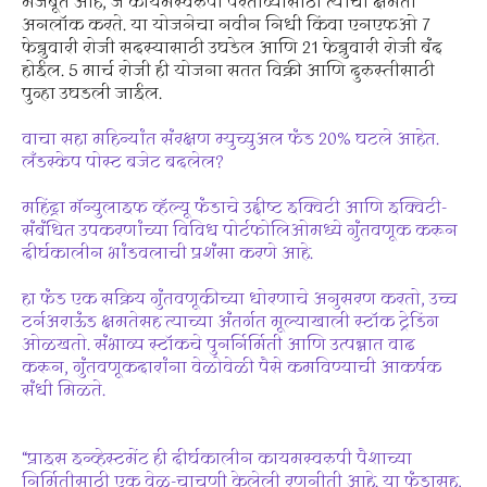
मजबूत आहे, जे कायमस्वरुपी परताव्यासाठी त्यांची क्षमता
अनलॉक करते. या योजनेचा नवीन निधी किंवा एनएफओ 7
फेब्रुवारी रोजी सदस्यासाठी उघडेल आणि 21 फेब्रुवारी रोजी बंद
होईल. 5 मार्च रोजी ही योजना सतत विक्री आणि दुरुस्तीसाठी
पुन्हा उघडली जाईल.
वाचा सहा महिन्यांत संरक्षण म्युच्युअल फंड 20% घटले आहेत.
लँडस्केप पोस्ट बजेट बदलेल?
महिंद्रा मॅन्युलाइफ व्हॅल्यू फंडाचे उद्दीष्ट इक्विटी आणि इक्विटी-
संबंधित उपकरणांच्या विविध पोर्टफोलिओमध्ये गुंतवणूक करून
दीर्घकालीन भांडवलाची प्रशंसा करणे आहे.
हा फंड एक सक्रिय गुंतवणूकीच्या धोरणाचे अनुसरण करतो, उच्च
टर्नअराऊंड क्षमतेसह त्याच्या अंतर्गत मूल्याखाली स्टॉक ट्रेडिंग
ओळखतो. संभाव्य स्टॉकचे पुनर्निर्मिती आणि उत्पन्नात वाढ
करून, गुंतवणूकदारांना वेळोवेळी पैसे कमविण्याची आकर्षक
संधी मिळते.
“प्राइस इन्व्हेस्टमेंट ही दीर्घकालीन कायमस्वरुपी पैशाच्या
निर्मितीसाठी एक वेळ-चाचणी केलेली रणनीती आहे. या फंडासह,