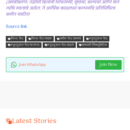
(अस्वीकरण: तज्ञांनी दिलेली शिफारसी, सूचना, कल्पना आणि मते
त्यांचे स्वतःचे आहेत. ते आर्थिक काळाच्या कल्पनांचे प्रतिनिधित्व
करीत नाहीत)
Source link
गिल्ट फंड
गिल्ट फंड वाढवा
नवीन फंड प्रस्ताव
म्युच्युअल फंड
म्युच्युअल फंड बातम्या
म्युच्युअल फंड वाढले
सरकारी सिक्युरिटीज
Join Now
Join WhatsApp
Latest Stories