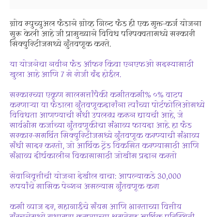
ग्रोव म्युच्युअल फंडाने ग्रोव्ह गिल्ट फंड ही एक मुक्त-कर्ज योजना
सुरू केली आहे जी प्रामुख्याने विविध परिपक्वतामध्ये सरकारी
सिक्युरिटीजमध्ये गुंतवणूक करते.
या योजनेचा नवीन फंड ऑफर किंवा एनएफओ सदस्यासाठी
खुला आहे आणि 7 मे रोजी बंद होईल.
सरकारच्या एकूण मालमत्तांपैकी कमीतकमी% ०% वाटप
करणार्‍या या फंडाला गुंतवणूकदारांना त्यांच्या पोर्टफोलिओमध्ये
विविधता आणण्याची संधी उपलब्ध करुन द्यायची आहे, जे
सार्वभौम कर्जाच्या गुंतवणूकीचा संभाव्य फायदा आहे. हा फंड
सरकार-समर्थित सिक्युरिटीजमध्ये गुंतवणूक करण्याची संभाव्य
संधी सादर करतो, जो आर्थिक ट्रेंड विकसित करण्यासाठी आणि
संभाव्य दीर्घकालीन विकासासाठी जोखीम प्रदान करतो
सेवानिवृत्तीची योजना देखील वाचा: आपल्याकडे 30,000
रुपयांचे मासिक पेन्शन असल्यास गुंतवणूक करा
कमी व्याज दर, महागाईचे संयम आणि भारताच्या वित्तीय