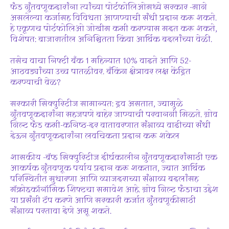
फंड गुंतवणूकदारांना त्यांच्या पोर्टफोलिओमध्ये सरकार -मागे
असलेल्या कर्जासह विविधता आणण्याची संधी प्रदान करू शकते.
हे एकूणच पोर्टफोलिओ जोखीम कमी करण्यास मदत करू शकते,
विशेषत: बाजारातील अनिश्चितता किंवा आर्थिक बदलांच्या वेळी.
तसेच वाचा निफ्टी बँक 1 महिन्यात 10% वाढते आणि 52-
आठवड्यांच्या उच्च पातळीवर. बँकिंग क्षेत्रावर लक्ष केंद्रित
करण्याची वेळ?
सरकारी सिक्युरिटीज सामान्यत: द्रव असतात, ज्यामुळे
गुंतवणूकदारांना सहजपणे बाहेर जाण्याची परवानगी मिळते. ग्रोव
गिल्ट फंड कमी-कनिष्ठ-दर वातावरणात संभाव्य वाढीच्या संधी
देऊन गुंतवणूकदारांना लवचिकता प्रदान करू शकेल
शासकीय -बॅप्ड सिक्युरिटीज दीर्घकालीन गुंतवणूकदारांसाठी एक
आकर्षक गुंतवणूक पर्याय प्रदान करू शकतात, ज्यात आर्थिक
परिस्थितीत सुधारणा आणि व्याजदराच्या संभाव्य बदलांसह
मॅक्रोइकॉनॉमिक शिफ्टचा समावेश आहे. ग्रोव गिल्ट फंडाचा उद्देश
या प्रसंगी टॅप करणे आणि सरकारी कर्जात गुंतवणूकीसाठी
संभाव्य परतावा देणे असू शकते.