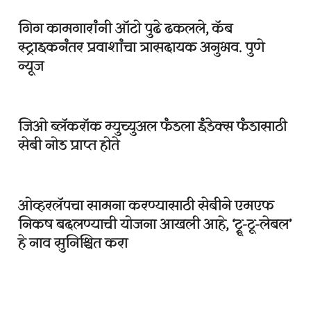
गिग कामगारांनी ऑटो पुढे ढकलले, कॅब
स्ट्राइकनंतर प्रवाशांचा त्रासदायक अनुभव. पुणे
न्यूज
जिओ ब्लॅकरॉक म्युच्युअल फंडला इंडेक्स फंडासाठी
सेबी नोड प्राप्त होते
ओव्हरलॅपचा सामना करण्यासाठी सेबीने एमएफ
निकष बदलण्याची योजना आखली आहे, ‘ट्रू-टू-लेबल’
हे नाव सुनिश्चित करा