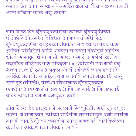
संरचनेमध्ये सुधारणा करण्याच्या क्षमतेसह आर्थिक परिस्थिती
लक्षात घेता आता सरकारने समर्थित कर्जाचा विचार करण्यासाठी
आता चांगला काळ असू शकतो.
ग्रोव गिल्ट फंड गुंतवणूकदारांना त्यांच्या गुंतवणूकीच्या
पोर्टफोलिओसमध्ये विविधता आणण्याची संधी देऊन
गुंतवणूकदारांना या ट्रेंडच्या संपर्कात आणण्याचा प्रयत्न करते.
आर्थिक परिस्थिती आणि शक्यतो मध्यवर्ती बँकांद्वारे आर्थिक
धोरणे सामावून घेण्यासाठी, सरकार -मागे असलेली कर्जे या
बदलांवर नेव्हिगेट करू इच्छिणा for ्यांसाठी एक मार्ग बनू
शकतात. काही इतर अनुकूल पॅरामीटर्समध्ये व्याज दर आणि
आर्थिक समायोजन आहेत, युआन आणि त्याचा महागाई, चालू
खाते तूट (सीएडी), परदेशी संस्थात्मक गुंतवणूकदार
(एफआयआय) कर्जाचा प्रवाह आणि महागाई आणि महागाई
यावर त्याचा परिणाम कमकुवत होतो.
ग्रोव गिल्ट फंड प्रामुख्याने सरकारी सिक्युरिटीजमध्ये गुंतवणूक
करतो, जे सामान्यत: त्यांच्या सार्वभौम समर्थनामुळे कमी जोखीम
मानले जाते. हे गुंतवणूकदारांना भारत सरकारने जारी केलेल्या
कर्जाच्या उपकरणाच्या संपर्कात आणते.