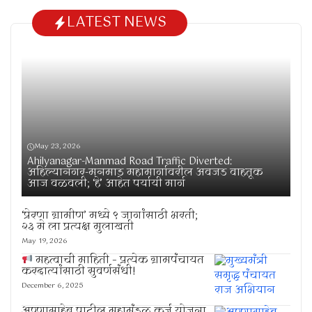
LATEST NEWS
May 23, 2026
Ahilyanagar-Manmad Road Traffic Diverted:
अहिल्यानगर-मनमाड महामार्गावरील अवजड वाहतूक
आज वळवली; ‘हे’ आहेत पर्यायी मार्ग
‘प्रेरणा ग्रामीण’ मध्ये ९ जागांसाठी भरती;
२३ मे ला प्रत्यक्ष मुलाखती
May 19, 2026
महत्वाची माहिती – प्रत्येक ग्रामपंचायत
करदात्यांसाठी सुवर्णसंधी!
December 6, 2025
अण्णासाहेब पाटील महामंडळ कर्ज योजना