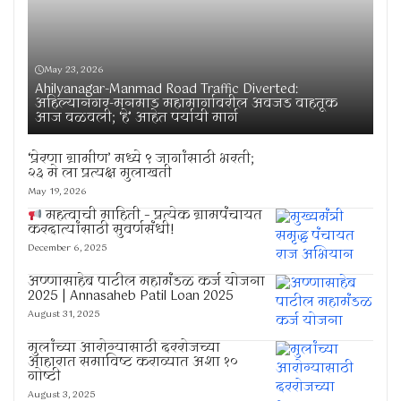
May 23, 2026
Ahilyanagar-Manmad Road Traffic Diverted:
अहिल्यानगर-मनमाड महामार्गावरील अवजड वाहतूक
आज वळवली; ‘हे’ आहेत पर्यायी मार्ग
‘प्रेरणा ग्रामीण’ मध्ये ९ जागांसाठी भरती;
२३ मे ला प्रत्यक्ष मुलाखती
May 19, 2026
महत्वाची माहिती – प्रत्येक ग्रामपंचायत
करदात्यांसाठी सुवर्णसंधी!
December 6, 2025
अण्णासाहेब पाटील महामंडळ कर्ज योजना
2025 | Annasaheb Patil Loan 2025
August 31, 2025
मुलांच्या आरोग्यासाठी दररोजच्या
आहारात समाविष्ट कराव्यात अशा १०
गोष्टी
August 3, 2025