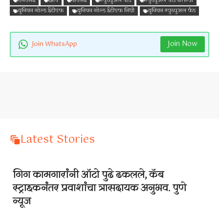
एनएसई
झोप
बीएसई
म्युच्युअल फंड
म्युच्युअल फंड बातम्या
युनियन गोल्ड ईटीएफ
युनियन गोल्ड ईटीएफ निधी
युनियन म्युच्युअल फंड
Join Now
Join WhatsApp
Latest Stories
गिग कामगारांनी ऑटो पुढे ढकलले, कॅब
स्ट्राइकनंतर प्रवाशांचा त्रासदायक अनुभव. पुणे
न्यूज