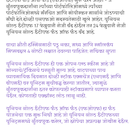
ईटीएफ फंड ऑफ फंड (एफओएफ) सुरू केले आहेत – जे
गुंतवणूकदारांना त्यांच्या पोर्टफोलिओमध्ये त्यांच्या
पोर्टफोलिओमध्ये संरचित आणि सोयीस्कर मार्गाने जोडण्याची
संधी देते.दोन्ही एनएफओ सदस्यतेसाठी खुले आहेत. युनियन
गोल्ड ईटीएफ 17 फेब्रुवारी रोजी बंद होईल तर 24 फेब्रुवारी रोजी
युनियन गोल्ड ईटीएफ फंड ऑफ फंड बंद आहे.
वाचा भीती-हम्मिंगसाठी पडू नका, मध्य आणि स्मॉलकॅप
सिप्सबद्दल 4 गोष्टी लक्षात ठेवल्या पाहिजेत: राधिका गुप्ता
युनियन गोल्ड ईटीएफ ही एक ओपन-एन्ड स्कीम आहे जी
सोन्याचे/ट्रॅकिंगचे घरगुती मूल्य आहे. वाटपाच्या पाच
व्यावसायिक दिवसात दोन्ही स्टॉक एक्सचेंज (एनएसई आणि
बीएसई) वर युनिट्स सूचीबद्ध केल्या जातील, ज्यामुळे
गुंतवणूकदारांना इतर कोणत्याही स्टॉकप्रमाणे व्यापार करता
येईल. कोणताही एक्झॉस्ट लोड लागू नाही.
युनियन गोल्ड ईटीएफ फंड ऑफ फंड (एफओएफ) हा फंड
योजनेचा एक मुक्त निधी आहे जो युनियन गोल्ड ईटीएफच्या
युनिट्समध्ये गुंतवणूक करेल, जो झोपेचा अप्रत्यक्ष जोखीम देईल.