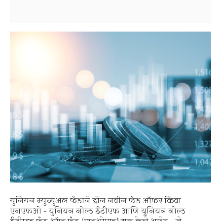
युनियन म्युच्युअल फंडाने दोन नवीन फंड ऑफर किंवा
एनएफओ – युनियन गोल्ड ईटीएफ आणि युनियन गोल्ड