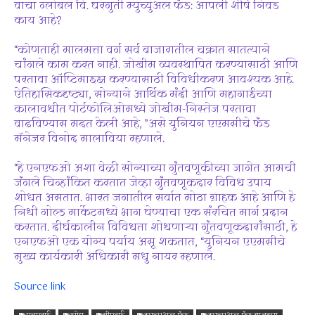
वाचा ग्लोबल वि. घरगुती म्युच्युअल फंड: आपली शीर्ष निवड
काय आहे?
“कोणताही मालमत्ता वर्ग सर्व बाजारातील चक्रात सातत्याने
चांगले काम करत नाही. जोखीम व्यवस्थापित करण्यासाठी आणि
परतावा ऑप्टिमाइझ करण्यासाठी विविधीकरण आवश्यक आहे.
ऐतिहासिकदृष्ट्या, सोन्याने आर्थिक मंदी आणि महागाईच्या
कालावधीत पोर्टफोलिओमध्ये जोखीम-निस्तेज परतावा
वाढविण्यास मदत केली आहे, ”असे युनियन एएमसीचे फंड
मॅनेजर विनोद मालाविया म्हणाले.
“हे एनएफओ अशा वेळी सोन्याच्या गुंतवणूकीच्या जागेत आमची
जंगले चिन्हांकित करतात जेव्हा गुंतवणूकदार विविध उपाय
शोधत असतात. भारत जगातील सर्वात मोठा ग्राहक आहे आणि हे
निधी गोल्ड मार्केटमध्ये भाग घेण्याचा एक संरचित मार्ग प्रदान
करतात. दीर्घकालीन विविधता शोधणार्‍या गुंतवणूकदारांसाठी, हे
एनएफओ एक योग्य पर्याय असू शकतात, “युनियन एएमसीचे
मुख्य कार्यकारी अधिकारी मधु नायर म्हणाले.
Source link