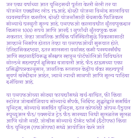
जर एका वर्षाच्या आत युनिट्सची पूर्तता केली गेली तर या
योजनेत एक्झॉस्ट लोड 1%आहे. दोन्ही योजना विनोद मालाविया
व्यवस्थापित करतील. दोन्ही योजनांसाठी बेंचमार्क फिजिकल
सोन्याचे घरगुती मूल्य आहे. एनएफओ कालावधीत गुंतवणूकदार
किमान 1000 रुपये आणि आरई 1 गुणांची गुंतवणूक करू
शकतात. जेव्हा जागतिक आर्थिक परिस्थितीमुळे विकासासाठी
आव्हाने निर्माण होतात तेव्हा या एनएफओची सुरूवात होते.
ऐतिहासिकदृष्ट्या, इतर मालमत्ता वर्गासह कमी परस्परसंबंध
आणि महागाईविरूद्ध संरक्षण म्हणून पोर्टफोलिओ विविधतेत
गोल्डने महत्त्वपूर्ण भूमिका बजावली आहे. फंड हाऊसच्या एका
प्रसिद्धीपत्रकानुसार, जागतिक स्तरावर केंद्रीय बँका महत्त्वपूर्ण
सुवर्ण खरेदीदार आहेत, ज्याने त्याची मागणी आणि मूल्य पाठिंबा
दर्शविला आहे.
या एनएफओच्या मोठ्या फायद्यांमध्ये खर्च-बाधित, फी किंवा
स्टोरेज जोखमीशिवाय सोन्याचे संपर्क, निर्दिष्ट शुद्धतेद्वारे समर्थित
युनिट्स, सोन्याचे समर्थित युनिट्स, इतर कोणतेही ओपन-एंडुएल
म्युच्युअल फंड/ एक्सचेंज ट्रेड फंड सारख्या निधी सुलभतेस सुलभ
आणि चोरी नाही. जोखीम सोन्याचे डीमेट फॉर्म (ईटीएफ) किंवा
फंड युनिट्स (एफओएफ) मध्ये आयोजित केले जाते