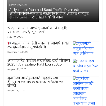
May 23, 2026
Ahilyanagar-Manmad Road Traffic Diverted:
अहिल्यानगर-मनमाड महामार्गावरील अवजड वाहतूक
आज वळवली; ‘हे’ आहेत पर्यायी मार्ग
‘प्रेरणा ग्रामीण’ मध्ये ९ जागांसाठी भरती;
२३ मे ला प्रत्यक्ष मुलाखती
May 19, 2026
महत्वाची माहिती – प्रत्येक ग्रामपंचायत
करदात्यांसाठी सुवर्णसंधी!
December 6, 2025
अण्णासाहेब पाटील महामंडळ कर्ज योजना
2025 | Annasaheb Patil Loan 2025
August 31, 2025
मुलांच्या आरोग्यासाठी दररोजच्या
आहारात समाविष्ट कराव्यात अशा १०
गोष्टी
August 3, 2025