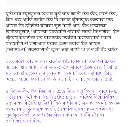
यूटीआय म्युच्युअल फंडाने यूटीआय मल्टी-कॅप फंड, लार्ज-कॅप,
मिड-कॅप आणि स्मॉल-कॅप विभागात गुंतवणूक करणारी एक
ओपन-एंड इक्विटी योजना सुरू केली आहे. फंड हाऊसच्या
रिलीझनुसार, “आपल्या पोर्टफोलिओसाठी मल्टी-व्हिटॅमिन”, फंड
गुंतवणूकदारांना सर्व बाजारपेठ एकत्रित करण्यासाठी एकल-
पोर्टफोलिओ समाधान प्रदान करते.नवीन फंड ऑफर
(एनएफओ) सदस्यासाठी खुला आहे आणि 13 मे रोजी बंद होईल.
वेगवेगळ्या बाजारातील चक्रांच्या हंगामासाठी डिझाइन केलेले
आकार, क्षेत्र आणि शैली-माल्टी-कॅप गुंतवणूकीसाठी हा निधी 3
एस च्या दृष्टिकोनातून अनुसरण करतो. किमान गुंतवणूकीची
रक्कम 1000 रुपये आणि नंतर आरई 1 च्या गुणाकारात आहे.
प्रत्येक मार्केट कॅप विभागात 25% शिस्तबद्ध किमान वाटपासह,
यूटीआय मल्टी कॅप फंडाचे उद्दीष्ट इष्टतम पोर्टफोलिओ विविधता
प्रदान करणे आहे. हा निधी मिश्रण धोरण अनुसरण करतो, कायम
व्यवसायात गुंतवणूक करतो, आकर्षक मूल्यमापनावर मजबूत
मूलभूत गोष्टी उपलब्ध असलेल्या कंपन्या आणि संभाव्य
टर्नअराऊंड स्टोरीज.