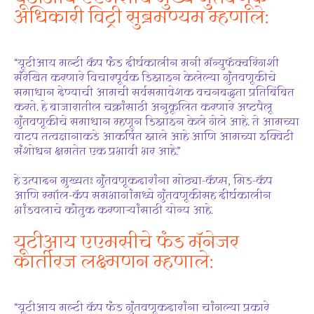
अधिकारी विट्री सुब्रमण्यम म्हणाले:
“यूटीआय मल्टी कॅप फंड दीर्घकालीन मनी मॅन्युफॅक्चरिंगशी
संरेखित करणारे विचारपूर्वक डिझाइन केलेल्या गुंतवणूकीचे
समाधान देण्याची आमची सर्वसमावेशक वचनबद्धता प्रतिबिंबित
करते. हे बाजारातील चक्रांसाठी अनुकूलित करणारे अष्टपैलू
गुंतवणूकीचे समाधान म्हणून डिझाइन केले गेले आहे. ते आमच्या
वाटप तत्वज्ञानाकडे आकर्षित झाले आहे आणि आमच्या इक्विटी
संशोधन क्षमतेत एक प्रभावी भर आहे.”
हे उत्पादन मुख्यतः गुंतवणूकदारांना मोठ्या-कॅप्स, मिड-कॅप
आणि स्मॉल-कॅप समभागांमध्ये गुंतवणूकीसह दीर्घकालीन
भांडवलाचे कौतुक करणार्‍यांसाठी योग्य आहे.
यूटीआय एएमसीचे फंड मॅनेजर
कार्तीरज लक्ष्मणन म्हणाले:
“यूटीआय मल्टी कॅप फंड गुंतवणूकदारांना चांगल्या प्रकारे