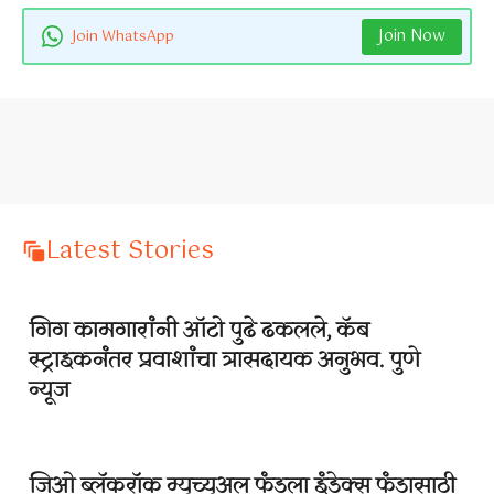
Join Now
Join WhatsApp
Latest Stories
गिग कामगारांनी ऑटो पुढे ढकलले, कॅब
स्ट्राइकनंतर प्रवाशांचा त्रासदायक अनुभव. पुणे
न्यूज
जिओ ब्लॅकरॉक म्युच्युअल फंडला इंडेक्स फंडासाठी