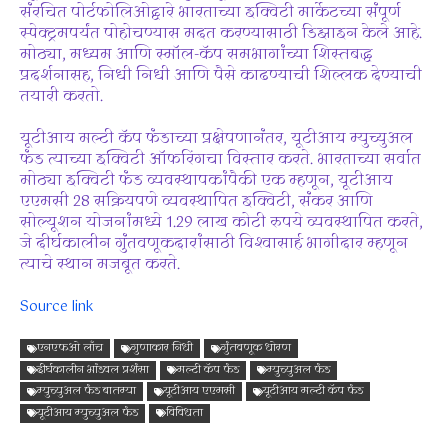
संरचित पोर्टफोलिओद्वारे भारताच्या इक्विटी मार्केटच्या संपूर्ण
स्पेक्ट्रमपर्यंत पोहोचण्यास मदत करण्यासाठी डिझाइन केले आहे.
मोठ्या, मध्यम आणि स्मॉल-कॅप समभागांच्या शिस्तबद्ध
प्रदर्शनासह, निधी निधी आणि पैसे काढण्याची शिल्लक देण्याची
तयारी करतो.
यूटीआय मल्टी कॅप फंडाच्या प्रक्षेपणानंतर, यूटीआय म्युच्युअल
फंड त्याच्या इक्विटी ऑफरिंगचा विस्तार करते. भारताच्या सर्वात
मोठ्या इक्विटी फंड व्यवस्थापकांपैकी एक म्हणून, यूटीआय
एएमसी 28 सक्रियपणे व्यवस्थापित इक्विटी, संकर आणि
सोल्यूशन योजनांमध्ये 1.29 लाख कोटी रुपये व्यवस्थापित करते,
जे दीर्घकालीन गुंतवणूकदारांसाठी विश्वासार्ह भागीदार म्हणून
त्याचे स्थान मजबूत करते.
Source link
एनएफओ लाँच
गुणाकार निधी
गुंतवणूक धोरण
दीर्घकालीन भांडवल प्रशंसा
मल्टी कॅप फंड
म्युच्युअल फंड
म्युच्युअल फंड बातम्या
यूटीआय एएमसी
यूटीआय मल्टी कॅप फंड
यूटीआय म्युच्युअल फंड
विविधता