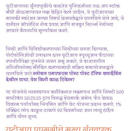
यूटीआयच्या गुंतवणूकीचे कव्हरेज युनिव्हर्सच्या तळ-अप स्टॉक
संधी ओळखण्यावर लक्ष केंद्रित केले जाईल, जे यूटीआयच्या
मालकी स्कोअर अल्फा रिसर्च फ्रेमवर्कद्वारे चालविले गेले आहे, जे
वारंवार ऑपरेटिंग रोख प्रवाह आणि मजबूत रिटर्न्स रेशोच्या
आधारे कंपन्यांचे मूल्यांकन करते.
निधी आणि विविधीकरणाच्या निधीच्या गरजा दिल्यास,
पोर्टफोलिओची उलाढाल इतर यूटीआय म्युच्युअल फंडाच्या
रणनीतींपेक्षा तुलनेने जास्त असू शकते, जे बाजारातील
गतिशीलतेसह संरेखित करण्यासाठी सक्रिय समायोजनाद्वारे
चालविले जाते.
ग्लोबल एमएफएस पोस्ट पोस्ट टॅरिफ क्लाइंबिंग
देखील वाचा. वेग किती काळ टिकेल?
या योजनेचे व्यवस्थापन कार्तिकराज लक्ष्मणन आणि निफ्टी 500
मल्टीकॅप 50:25:25 ट्राय विरुद्ध बेंचमार्क असेल. फंड केवळ
विकास पर्यायांसह नियमित आणि थेट योजना प्रदान करतो. 1%
एक्झिट लोड काढून टाकणे 90 दिवसांच्या आत लागू होईल
आणि नंतर शून्य.
यूटीआय एएमसीचे मुख्य गुंतवणूक