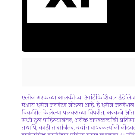
एलोन मस्कच्या मालकीच्या आर्टिफिशियल इंटेलिजन
एआय इमेज जनरेटर जोडला आहे. हे इमेज जनरेशन मॉडे
विकसित केलेल्या फ्लक्सच्या विपरीत, मस्कने आंत
मध्ये टूल पाहिल्यानंतर, अनेक वापरकर्त्यांनी प्रतिमा प
तथापि, काही तासांनंतर, बर्याच वापरकर्त्यांनी नो