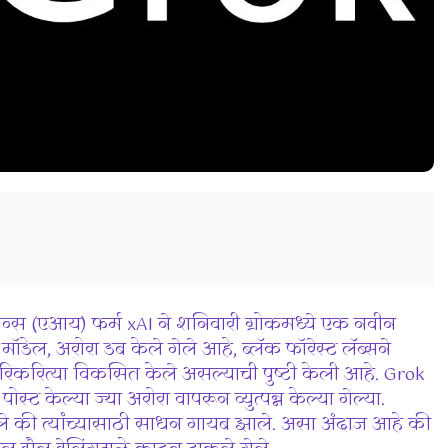
्स (एआय) फर्म xAI ने शनिवारी ग्रोकमध्ये एक नवीन
ल, अरोरा डब केले गेले आहे, ब्लॅक फॉरेस्ट लॅब्सने
रिकरित्या विकसित केले असल्याची पुष्टी केली आहे. Grok
ोस्ट केल्या ज्या अरोरा वापरून व्युत्पन्न केल्या गेल्या.
ंदवले की त्यांच्यासाठी साधन गायब झाले. असा अंदाज आहे की