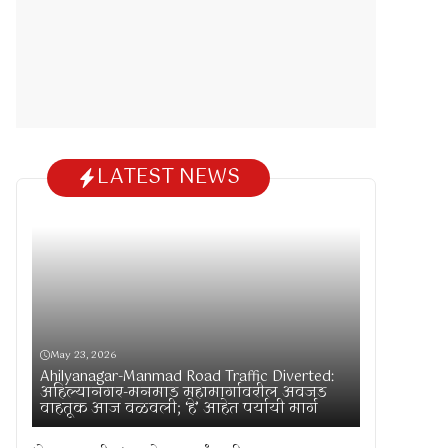
LATEST NEWS
May 23, 2026
Ahilyanagar-Manmad Road Traffic Diverted:
अहिल्यानगर-मनमाड महामार्गावरील अवजड
वाहतूक आज वळवली; ‘हे’ आहेत पर्यायी मार्ग