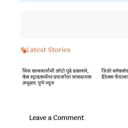
Latest Stories
गिग कामगारांनी ऑटो पुढे ढकलले,
जिओ ब्लॅकरॉक
कॅब स्ट्राइकनंतर प्रवाशांचा त्रासदायक
इंडेक्स फंडासाठ
अनुभव. पुणे न्यूज
Leave a Comment