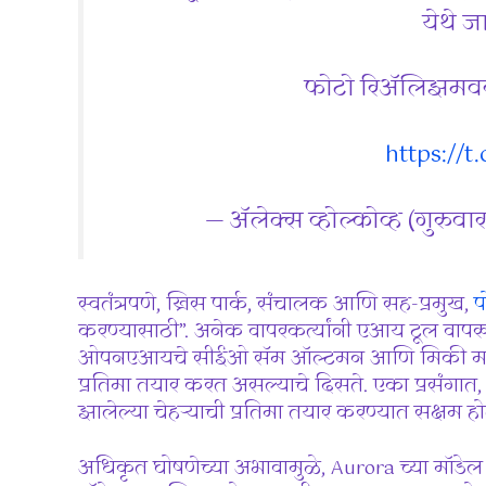
येथे ज
फोटो रिॲलिझमवर लक
https://
— ॲलेक्स व्होल्कोव्ह (गुरु
स्वतंत्रपणे, ख्रिस पार्क, संचालक आणि सह-प्रमुख,
प
करण्यासाठी”. अनेक वापरकर्त्यांनी एआय टूल वापरून
ओपनएआयचे सीईओ सॅम ऑल्टमन आणि मिकी माऊस आण
प्रतिमा तयार करत असल्याचे दिसते. एका प्रसंगात, टेकक्र
झालेल्या चेहऱ्याची प्रतिमा तयार करण्यात सक्षम होत
अधिकृत घोषणेच्या अभावामुळे, Aurora च्या मॉडेल आर्