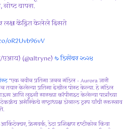
ा, गोष्ट वापरा.
्ष केंद्रित केलेले दिसते
t.co/oR2Uvb96vV
वार/एआय) (@altryne)
७ डिसेंबर २०२४
ोस्ट
“एक नवीन प्रतिमा जनन मॉडेल – Aurora जारी
 तयार केलेल्या प्रतिमा देखील पोस्ट केल्या. हे मॉडेल
ि लुइगी सारख्या कॉपीराइट केलेल्या पात्रांच्या
ंच अमेरिकेचे राष्ट्राध्यक्ष डोनाल्ड ट्रम्प यांची रक्तस्त्राव
े.
किटेक्चर, फ्रेमवर्क, डेटा प्रशिक्षण दृष्टीकोन किंवा