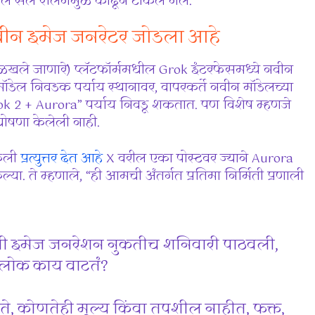
डेल सैल रेलिंगमुळे काढून टाकले गेले.
वीन इमेज जनरेटर जोडला आहे
 ओळखले जाणारे) प्लॅटफॉर्ममधील Grok इंटरफेसमध्ये नवीन
नी मॉडेल निवडक पर्याय स्थानावर, वापरकर्ते नवीन मॉडेलच्या
“Grok 2 + Aurora” पर्याय निवडू शकतात. पण विशेष म्हणजे
ोषणा केलेली नाही.
केली
प्रत्युत्तर देत आहे
X वरील एका पोस्टवर ज्याने Aurora
ल्या. ते म्हणाले, “ही आमची अंतर्गत प्रतिमा निर्मिती प्रणाली
ी इमेज जनरेशन नुकतीच शनिवारी पाठवली,
लोक काय वाटतं?
 दिसते, कोणतेही मूल्य किंवा तपशील नाहीत, फक्त,