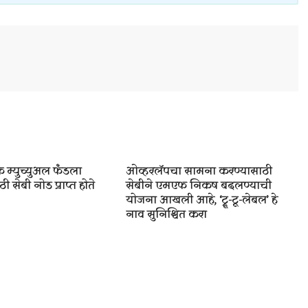
 म्युच्युअल फंडला
ओव्हरलॅपचा सामना करण्यासाठी
ी सेबी नोड प्राप्त होते
सेबीने एमएफ निकष बदलण्याची
योजना आखली आहे, ‘ट्रू-टू-लेबल’ हे
नाव सुनिश्चित करा