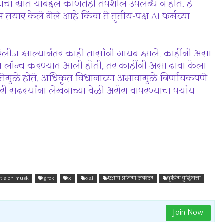
ेटाचा स्रोत याबद्दल कोणतेही तपशील उपलब्ध नाहीत. हे
तयार केले गेले आहे किंवा ते तृतीय-पक्ष AI फर्मच्या
ीज झाल्यानंतर काही तासांनी गायब झाले. काहींनी असा
न लॉन्च करण्यात आली होती, तर काहींनी असा दावा केला
तेमुळे होते. अधिकृत विधानाच्या अभावामुळे निर्णायकपणे
ी सदस्यांना लेखनाच्या वेळी अरोरा वापरण्याचा पर्याय
rt elon musk
grok
x
xai
एआय प्रतिमा जनरेटर
कृत्रिम बुद्धिमत्ता
Join Now