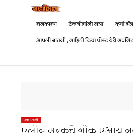
Skip
to
content
राजकारण
टेकनॉलॉजी मंत्रा
कृषी मंत्र
आपली बातमी , माहिती किंवा पोस्ट येथे सबमिट
टेक्नोलॉजी
एलोन मस्कचे ग्रोक एआय 