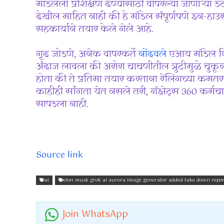
मॉडेलला प्रशिक्षण देण्यासाठी वापरल्या जाणाऱ्या ड
देखील माहित नाही की हे मॉडेल संपूर्णपणे इन-हाउस 
सहकार्याने तयार केले गेले आहे.
गूढ जोडणे, अनेक वापरकर्ते
नोंदवले
एआय मॉडेल रिल
अंदाज लावला की अरोरा चाचणीतील त्रुटीमुळे चुकू
होता की ते प्रतिमा तयार करताना रेलिंगच्या कमतर
काहीही सांगता येत नसले तरी, गॅझेट्स 360 कर्मचार
सापडला नाही.
Source link
ai
elon musk grok ai aurora image generator added take down repo
Join WhatsApp