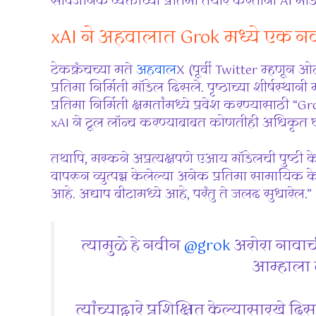
सार्वजनिक व्यक्तींच्या प्रतिमा तयार करताना AI मॉ
xAI ने अहवालात Grok मध्ये एक न
टेकक्रंचच्या मते
अहवाल
X (पूर्वी Twitter म्हणून
प्रतिमा निर्मिती मॉडेल दिसले. पृष्ठाच्या शीर्षस्था
प्रतिमा निर्मिती क्षमतांमध्ये प्रवेश करण्यासाठी 
xAI ने टूल लॉन्च करण्याबाबत कोणतीही अधिकृत घ
तथापि, मस्कने अप्रत्यक्षपणे एआय मॉडेलची पुष्टी 
वापरून व्युत्पन्न केलेल्या अनेक प्रतिमा सामायिक के
आहे. अद्याप बीटामध्ये आहे, परंतु ते जलद सुधारेल.”
त्यामुळे हे नवीन
@grok
अरोरा नावाच
आम्हाला 
त्यांच्याद्वारे प्रशिक्षित केल्यासारखे