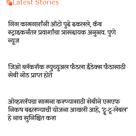
Latest Stories
गिग कामगारांनी ऑटो पुढे ढकलले, कॅब
स्ट्राइकनंतर प्रवाशांचा त्रासदायक अनुभव. पुणे
न्यूज
जिओ ब्लॅकरॉक म्युच्युअल फंडला इंडेक्स फंडासाठी
सेबी नोड प्राप्त होते
ओव्हरलॅपचा सामना करण्यासाठी सेबीने एमएफ
निकष बदलण्याची योजना आखली आहे, ‘ट्रू-टू-लेबल’
हे नाव सुनिश्चित करा