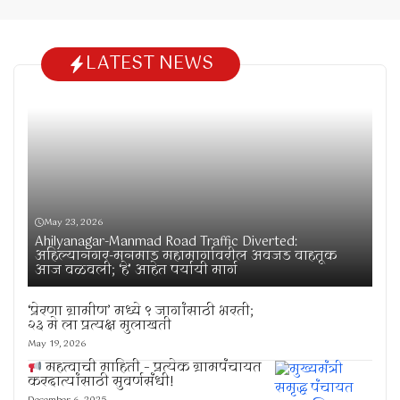
LATEST NEWS
May 23, 2026
Ahilyanagar-Manmad Road Traffic Diverted:
अहिल्यानगर-मनमाड महामार्गावरील अवजड वाहतूक
आज वळवली; ‘हे’ आहेत पर्यायी मार्ग
‘प्रेरणा ग्रामीण’ मध्ये ९ जागांसाठी भरती;
२३ मे ला प्रत्यक्ष मुलाखती
May 19, 2026
महत्वाची माहिती – प्रत्येक ग्रामपंचायत
करदात्यांसाठी सुवर्णसंधी!