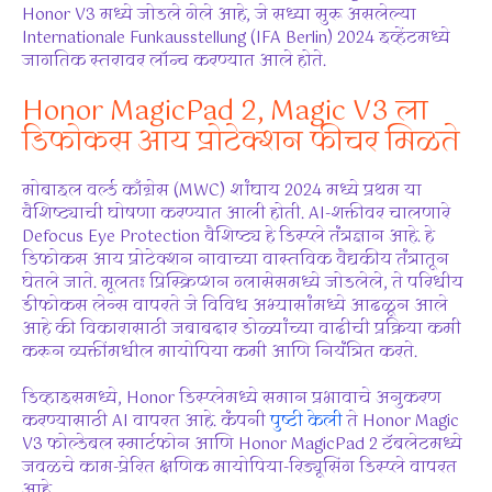
Honor V3 मध्ये जोडले गेले आहे, जे सध्या सुरू असलेल्या
Internationale Funkausstellung (IFA Berlin) 2024 इव्हेंटमध्ये
जागतिक स्तरावर लॉन्च करण्यात आले होते.
Honor MagicPad 2, Magic V3 ला
डिफोकस आय प्रोटेक्शन फीचर मिळते
मोबाइल वर्ल्ड काँग्रेस (MWC) शांघाय 2024 मध्ये प्रथम या
वैशिष्ट्याची घोषणा करण्यात आली होती. AI-शक्तीवर चालणारे
Defocus Eye Protection वैशिष्ट्य हे डिस्प्ले तंत्रज्ञान आहे. हे
डिफोकस आय प्रोटेक्शन नावाच्या वास्तविक वैद्यकीय तंत्रातून
घेतले जाते. मूलतः प्रिस्क्रिप्शन ग्लासेसमध्ये जोडलेले, ते परिधीय
डीफोकस लेन्स वापरते जे विविध अभ्यासांमध्ये आढळून आले
आहे की विकारासाठी जबाबदार डोळ्यांच्या वाढीची प्रक्रिया कमी
करून व्यक्तींमधील मायोपिया कमी आणि नियंत्रित करते.
डिव्हाइसमध्ये, Honor डिस्प्लेमध्ये समान प्रभावाचे अनुकरण
करण्यासाठी AI वापरत आहे. कंपनी
पुष्टी केली
ते Honor Magic
V3 फोल्डेबल स्मार्टफोन आणि Honor MagicPad 2 टॅबलेटमध्ये
जवळचे काम-प्रेरित क्षणिक मायोपिया-रिड्यूसिंग डिस्प्ले वापरत
आहे.