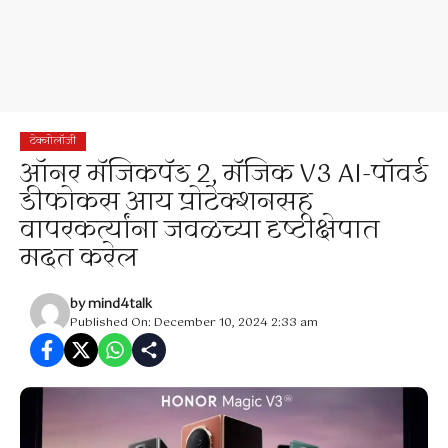
टेक्नोलॉजी
ऑनर मॅजिकपॅड 2, मॅजिक V3 AI-पॉवर्ड
डीफोकस आय प्रोटेक्शनसह
वापरकर्त्यांना जवळच्या दृष्टीक्षेपात
मदत करेल
by
mind4talk
Published On: December 10, 2024 2:33 am