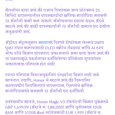
कंपनीचा दावा आहे की एआय डिफोकस आय प्रोटेक्शन 25
मिनिटे वापरल्यानंतर वापरकर्त्यांचा क्षणिक मायोपिया सरासरी
13 अंशांनी कमी करू शकतो. संशोधनाचा हवाला देऊन, ब्रँडने
म्हटले आहे की काही वापरकर्त्यांनी 75 अंशांची कमाल घट देखील
अनुभवली आहे.
अँड्रॉइड सेंट्रलनुसार
अहवाल
हे डिस्प्ले डीफोकस लेन्सचे प्रभाव
पुन्हा तयार करण्यासाठी OLED स्क्रीन तंत्रज्ञान आणि AI दृश्य
शोध यांचे मिश्रण वापरतात. प्रकाशनाने असा दावा केला आहे की
या प्रभावामुळे प्रदर्शनावर दर्शविलेल्या प्रतिमेच्या गुणवत्तेवर
नकारात्मक परिणाम होत नाही.
त्याचा परिणाम विनाअनुदानित डोळ्यांना दिसत नाही असे
म्हणतात. तथापि, Honor ने म्हटले आहे की विस्तारित
कालावधीत नियमितपणे वापरल्यास, डिस्प्लेने क्षणिक
मायोपियामध्ये सरासरी 13 अंशांनी घट दर्शविली.
उल्लेखनीय म्हणजे, Honor Magic V3 टॅबलेटची किंमत यूकेमध्ये
GBP 1,699.99 (अंदाजे रु. 1,88,000) आणि युरोपमध्ये 12GB
RAM आणि 512GB ilbut स्टोरेजसाठी EUR 1,999 (अंदाजे रु.