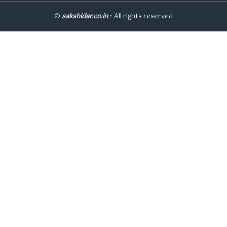
©
sakshidar.co.in
• All rights reserved