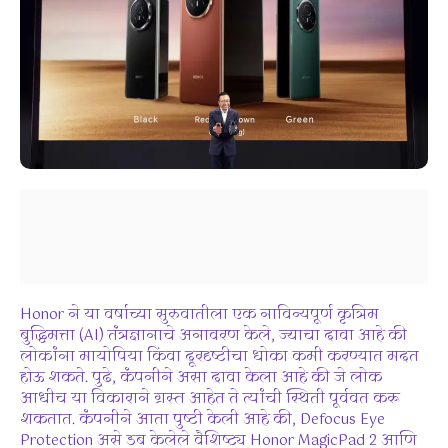
Honor ने या वर्षाच्या सुरुवातीला एक नाविन्यपूर्ण कृत्रिम
बुद्धिमत्ता (AI) तंत्रज्ञानाचे अनावरण केले, ज्याचा दावा आहे की
लोकांना मायोपिया किंवा दूरदृष्टीचा धोका कमी करण्यात मदत
होऊ शकते. पुढे, कंपनीने असा दावा केला आहे की जे लोक
आधीच या विकाराने ग्रस्त आहेत ते त्यांची स्थिती पूर्ववत करू
शकतात. कंपनीने आता पुष्टी केली आहे की, Defocus Eye
Protection असे डब केलेले वैशिष्ट्य Honor MagicPad 2 आणि