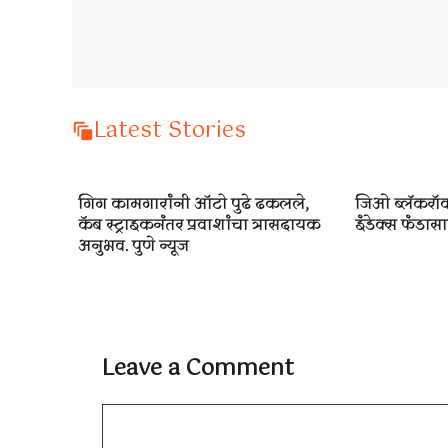
Latest Stories
गिग कामगारांनी ऑटो पुढे ढकलले,
जिओ ब्लॅकरॉक
कॅब स्ट्राइकनंतर प्रवाशांचा त्रासदायक
इंडेक्स फंडासाठ
अनुभव. पुणे न्यूज
Leave a Comment
Comment