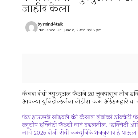
जाहीर केला
by
mind4talk
Published On: June 5, 2025 8:36 pm
कॅनरा रोबो म्युच्युअल फंडाने 20 जूनपासून तीन इक
आपल्या युनिटोल्डर्सना नोटीस-कम-अ‍ॅडंडमद्वारे या 
फंड हाऊसने नोंदवले की कॅनारा रोबोको इक्विटी फं
ब्लूचीप इक्विटी फंडची नावे बदलतील. “इक्विटी ओ
मार्च 2025 रोजी सेबी कम्युनिकेशननुसार हे पाऊ