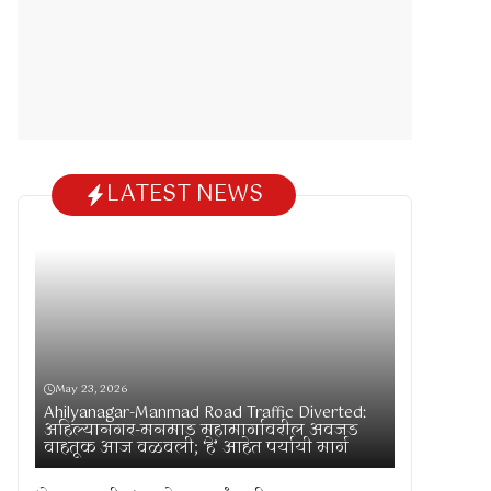
LATEST NEWS
May 23, 2026
Ahilyanagar-Manmad Road Traffic Diverted:
अहिल्यानगर-मनमाड महामार्गावरील अवजड
वाहतूक आज वळवली; ‘हे’ आहेत पर्यायी मार्ग