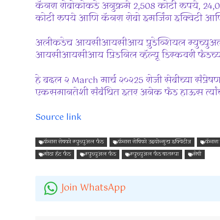
कॅनरा रोबोकोकडे अनुक्रमे 2,508 कोटी रुपये, 24,
कोटी रुपये आणि कॅनरा रोबो इमर्जिंग इक्विटी आणि 
अलीकडेच आयसीआयसीआय प्रुडेन्शियल म्युच्युअ
आयसीआयसीआय प्रिडनिल व्हॅल्यू डिस्कवरी फंडच्
हे बदल २ March मार्च २०२25 रोजी सेबीच्या संप्रेषण
एकसमानतेशी संबंधित इतर अनेक फंड हाऊस त्यांच्य
Source link
कॅनारा रोबको म्युच्युअल फंड
कॅनारा रोबिको उदयोन्मुख इक्विटीज
कॅनारा 
मोठा हॅट फंड
म्युच्युअल फंड
म्युच्युअल फंड बातम्या
सेबी
Join WhatsApp