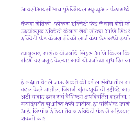
आयसीआयसीआय प्रुडेन्शियल म्युच्युअल फंडामध्ये
कॅनरा रोबिको -फोकस इक्विटी फंड कॅनारा रोबो फो
उदयोन्मुख इक्विटी कॅनारा रोबो मोठ्या आणि मिड कॅ
इक्विटी फंड कॅनरा रोबेको लार्ज कॅप फंडामध्ये रूप
त्यानुसार, उपरोक्त योजनांचे सिड्स आणि किम्स किम
संदर्भ वर नमूद केल्याप्रमाणे योजनांच्या सुधारित 
हे लक्षात घेतले जाऊ शकते की वरील संबंधातील उ
बदल केले जातील. निसर्ग, गुंतवणूकीची उद्दीष्टे, मा
अटी यासह इतर सर्व वैशिष्ट्ये अपरिवर्तित राहतील
मर्यादेपर्यंत सुधारित केले जातील. हा परिशिष्ट
आहे. निप्पॉन इंडिया तैवान इक्विटी फंड मे महिन्या
शकतो का?