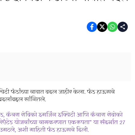
्विटी फंडांच्या नावात बदल जाहीर केला. फंड हाऊसने
बदलांबद्दल सांगितले.
ड, कॅनरा रोबिको इमर्जिंग इक्विटी आणि कॅनारा रोबोको
रिएंटेड योजनांच्या नामकरणात एकरूपता” या संदर्भात 27
ल उमटले, अशी माहिती फंड हाऊसने दिली.