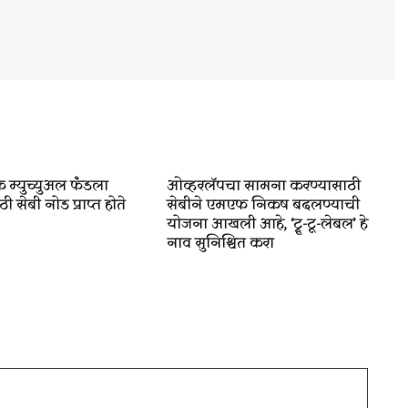
 म्युच्युअल फंडला
ओव्हरलॅपचा सामना करण्यासाठी
ी सेबी नोड प्राप्त होते
सेबीने एमएफ निकष बदलण्याची
योजना आखली आहे, ‘ट्रू-टू-लेबल’ हे
नाव सुनिश्चित करा