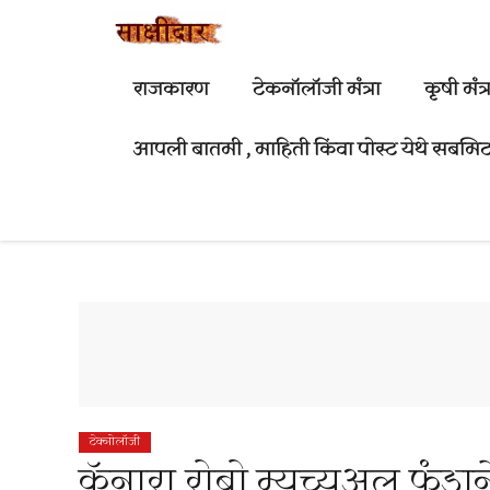
Skip
to
content
राजकारण
टेकनॉलॉजी मंत्रा
कृषी मंत्र
आपली बातमी , माहिती किंवा पोस्ट येथे सबमिट
टेक्नोलॉजी
कॅनारा रोबो म्युच्युअल फंडा