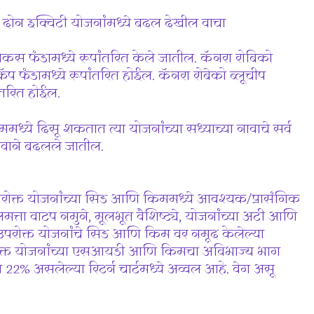
 दोन इक्विटी योजनांमध्ये बदल देखील वाचा
कस फंडामध्ये रूपांतरित केले जातील. कॅनरा रोबिको
प फंडामध्ये रूपांतरित होईल. कॅनरा रोबेको ब्लूचीप
ांतरित होईल.
मध्ये दिसू शकतात त्या योजनांच्या सध्याच्या नावाचे सर्व
नावाने बदलले जातील.
परोक्त योजनांच्या सिड आणि किममध्ये आवश्यक/प्रासंगिक
लमत्ता वाटप नमुने, मूलभूत वैशिष्ट्ये, योजनांच्या अटी आणि
. उपरोक्त योजनांचे सिड आणि किम वर नमूद केलेल्या
 उपरोक्त योजनांच्या एसआयडी आणि किमचा अविभाज्य भाग
त 22% असलेल्या रिटर्न चार्टमध्ये अव्वल आहे. वेग असू