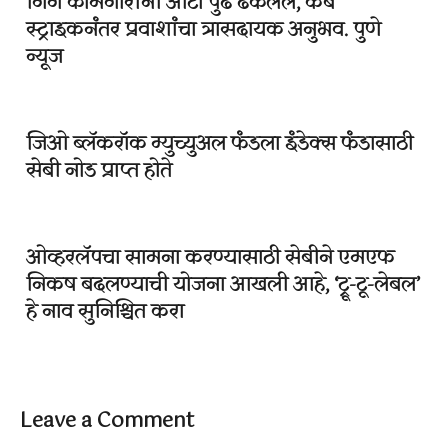
गिग कामगारांनी ऑटो पुढे ढकलले, कॅब
स्ट्राइकनंतर प्रवाशांचा त्रासदायक अनुभव. पुणे
न्यूज
जिओ ब्लॅकरॉक म्युच्युअल फंडला इंडेक्स फंडासाठी
सेबी नोड प्राप्त होते
ओव्हरलॅपचा सामना करण्यासाठी सेबीने एमएफ
निकष बदलण्याची योजना आखली आहे, ‘ट्रू-टू-लेबल’
हे नाव सुनिश्चित करा
Leave a Comment