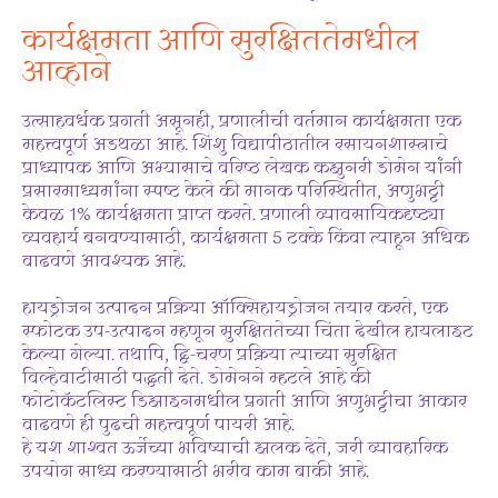
कार्यक्षमता आणि सुरक्षिततेमधील
आव्हाने
उत्साहवर्धक प्रगती असूनही, प्रणालीची वर्तमान कार्यक्षमता एक
महत्त्वपूर्ण अडथळा आहे. शिंशु विद्यापीठातील रसायनशास्त्राचे
प्राध्यापक आणि अभ्यासाचे वरिष्ठ लेखक कझुनरी डोमेन यांनी
प्रसारमाध्यमांना स्पष्ट केले की मानक परिस्थितीत, अणुभट्टी
केवळ 1% कार्यक्षमता प्राप्त करते. प्रणाली व्यावसायिकदृष्ट्या
व्यवहार्य बनवण्यासाठी, कार्यक्षमता 5 टक्के किंवा त्याहून अधिक
वाढवणे आवश्यक आहे.
हायड्रोजन उत्पादन प्रक्रिया ऑक्सिहायड्रोजन तयार करते, एक
स्फोटक उप-उत्पादन म्हणून सुरक्षिततेच्या चिंता देखील हायलाइट
केल्या गेल्या. तथापि, द्वि-चरण प्रक्रिया त्याच्या सुरक्षित
विल्हेवाटीसाठी पद्धती देते. डोमेनने म्हटले आहे की
फोटोकॅटलिस्ट डिझाइनमधील प्रगती आणि अणुभट्टीचा आकार
वाढवणे ही पुढची महत्त्वपूर्ण पायरी आहे.
हे यश शाश्वत ऊर्जेच्या भविष्याची झलक देते, जरी व्यावहारिक
उपयोग साध्य करण्यासाठी भरीव काम बाकी आहे.