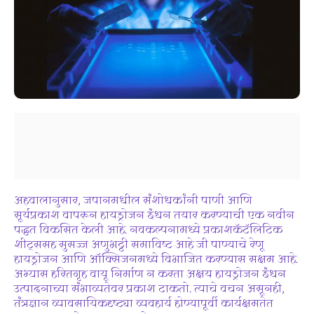
अहवालानुसार, जपानमधील संशोधकांनी पाणी आणि
सूर्यप्रकाश वापरून हायड्रोजन इंधन तयार करण्याची एक नवीन
पद्धत विकसित केली आहे. नवकल्पनामध्ये प्रकाशकॅटॅलिटिक
शीट्ससह सुसज्ज अणुभट्टी समाविष्ट आहे जी पाण्याचे रेणू
हायड्रोजन आणि ऑक्सिजनमध्ये विभाजित करण्यास सक्षम आहे.
अभ्यास हरितगृह वायू निर्माण न करता अक्षय हायड्रोजन इंधन
उत्पादनाच्या संभाव्यतेवर प्रकाश टाकतो. त्याचे वचन असूनही,
तंत्रज्ञान व्यावसायिकदृष्ट्या व्यवहार्य होण्यापूर्वी कार्यक्षमतेत