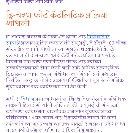
सुधारणा करणे आवश्यक आहे.
द्वि-चरण फोटोकॅटॅलिटिक प्रक्रिया
शोधली
हा अभ्यास जर्नलमध्ये प्रकाशित झाला आहे
विज्ञानातील
आघाडी
अहवाल सूचित करतात की अणुभट्टी, जे अंदाजे 100 चौरस
मीटर क्षेत्र व्यापते, पाणी त्याच्या मूलभूत घटकांमध्ये वेगळे
करण्यासाठी दोन-चरण फोटोकॅटॅलिटिक प्रक्रिया वापरते. हे
विद्यमान एक-चरण प्रणालींपेक्षा वेगळे आहे ज्यांच्या
अकार्यक्षमतेसाठी टीका केली गेली आहे. अधिक अत्याधुनिक
डिझाइनचा वापर करून, संशोधन कार्यसंघाने प्रयोगशाळा-
नियंत्रित अल्ट्राव्हायोलेट प्रकाश परिस्थितीच्या तुलनेत नैसर्गिक
सूर्यप्रकाशात उच्च कार्यक्षमता प्रदर्शित केली.
मध्ये अ
विधान
प्रसारमाध्यमांना, शिन्शु विद्यापीठातील संशोधक
ताकाशी हिसाटोमी यांनी सांगितले की, अणुभट्टीची सौर ऊर्जा
रूपांतरण कार्यक्षमता वास्तविक-जगातील सूर्यप्रकाशाच्या
परिस्थितीत 1.5 पट जास्त आहे. हिसाटोमीने जोडले की कमी-
तरंगलांबीच्या सूर्यप्रकाशाच्या उच्च पातळी असलेल्या प्रदेशांमध्ये
या प्रणालीचे संभाव्य परिणाम अधिक दिसू शकतात.