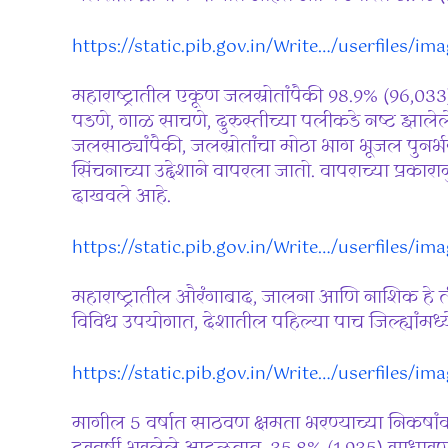
https://static.pib.gov.in/Write…/userfiles/i
महाराष्ट्रातील एकूण जलस्रोतांपैकी 98.9% (96,033
पडणे, गाळ साचणे, दुरुस्तीच्या पलीकडे नष्ट झालेल
जलसाठ्यांपैकी, जलस्रोतांचा मोठा भाग भूजल पुनर्
सिंचनाच्या उद्देशाने वापरला जातो. वापराच्या प्रका
दाखवले आहे.
https://static.pib.gov.in/Write…/userfiles/i
महाराष्ट्रातील औरंगाबाद, जालना आणि नाशिक हे तीन
विविध उपयोगात, देशातील पहिल्या पाच जिल्ह्यांमध्
https://static.pib.gov.in/Write…/userfiles/i
मागील 5 वर्षात साठवण क्षमता भरण्याच्या निकषा