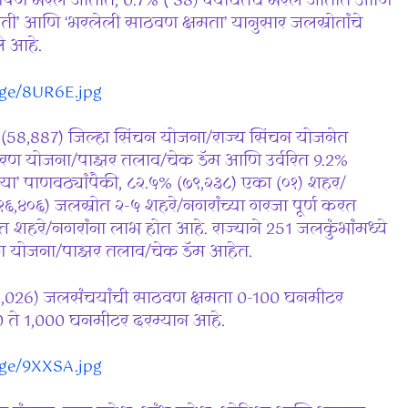
णपणे भरले जातात, 0.7% ( 38) क्वचितच भरले जातात आणि
ती’ आणि ‘भरलेली साठवण क्षमता’ यानुसार जलस्रोतांचे
े आहे.
mage/8UR6E.jpg
% (58,887) जिल्हा सिंचन योजना/राज्य सिंचन योजनेत
ारण योजना/पाझर तलाव/चेक डॅम आणि उर्वरित 9.2%
या’ पाणवठ्यांपैकी, ८२.५% (७९,२३८) एका (०१) शहर/
,४०६) जलस्रोत २-५ शहरे/नगरांच्या गरजा पूर्ण करत
्त शहरे/नगरांना लाभ होत आहे. राज्याने 251 जलकुंभांमध्ये
रण योजना/पाझर तलाव/चेक डॅम आहेत.
% (92,026) जलसंचयांची साठवण क्षमता 0-100 घनमीटर
 ते 1,000 घनमीटर दरम्यान आहे.
mage/9XXSA.jpg