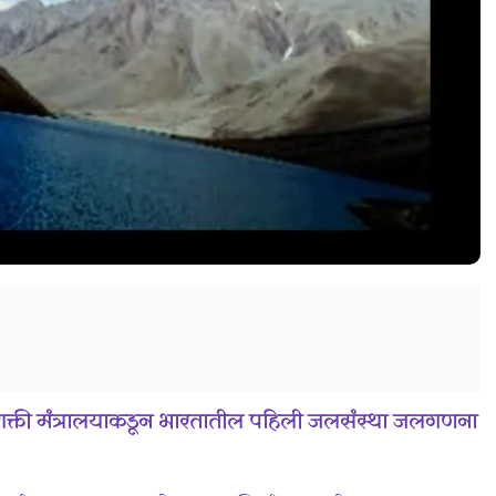
लशक्ती मंत्रालयाकडून भारतातील पहिली जलसंस्था जलगणना