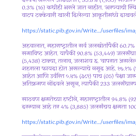
दरवर्षी भरलेले आढळतात, 35.8% (1,935) साधार
0.3% (16) कधीही भरले जात नाहीत. ‘भरण्याची स्थि
वाटप टक्केवारी खाली दिलेल्या आकृतीमध्ये दाखवल
https://static.pib.gov.in/Write…/userfiles/i
अहवालात, महाराष्ट्रातील सर्व जलस्रोतांपैकी 60.7
समाविष्ट आहेत. यापैकी 90.8% (53,449) जलसंध
(5,438) टाक्या, तलाव, जलाशय इ. ‘वापरात असलेल्
शहराला फायदा होत असल्याचे नमूद आहे. १७.१% (१६
आहेत आणि उर्वरित ०.४% (३८९) पाच (05) पेक्षा जास
अतिक्रमण नोंदवले असून, त्यापैकी 233 जलसंधा
साठवण क्षमतेच्या दृष्टीने, महाराष्ट्रातील 94.8
दरम्यान आहे तर 4% (3,885) जलसंचय क्षमता 100
https://static.pib.gov.in/Write…/userfiles/i