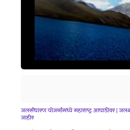
जलसंधारण योजनांमध्ये महाराष्ट्र आघाडीवर | ज
जाहीर