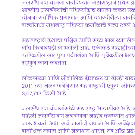
जलसंधारण योजना राबविण्यात महाराष्ट्राने प्रथम 
भारतीय जलसंस्थांची पहिल्यांदाच गणना करुन ए
योजना सर्वाधिक प्रमाणात आणि यशस्वीरीत्या राबवि
राज्यांमध्ये महाराष्ट्र पहिल्या क्रमांकाचे राज्य 
महाराष्ट्राने देशाचा पश्चिम आणि मध्य भाग व्यापल
लांब किनारपट्टी लाभलेली आहे. एकीकडे सह्याद्रीच्य
उत्तरेकडील सातपुडा पर्वतरांगा आणि पूर्वेकडील भरण
म्हणून काम करतात.
लोकसंख्या आणि भौगोलिक क्षेत्रफळ या दोन्ही बाबतीत
2011 च्या जलगणनेनुसार महाराष्ट्राची एकूण लोकसंख
3,07,713 किमी आहे.
जलसंधारण योजनांमध्ये महाराष्ट्र आघाडीवर आहे. नु
पहिली जलसंधारण जनगणना जाहीर करण्यात आली, ज
जाऊ शकतं, अशा सर्व जागांची गणना आणि सर्वेक्ष
सर्वाधिक तलाव आणि जलाशय आहेत, तर आंध्र प्रदे