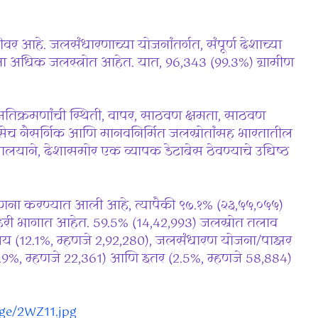
डीवर आहे. जलसंधारणाच्या योजनांतर्गत, संपूर्ण देशाच्या
ेक्षा अधिक जलस्त्रोत आहेत. यात, 96,343 (99.3%) ग्रामीण
 अतिक्रमणांची स्थिती, वापर, साठवण क्षमता, साठवण
 तसेच नैसर्गिक आणि मानवनिर्मित जलस्रोतांसह भारतातील
ालयाने, देशासमोर एक व्यापक डेटाबेस ठेवण्याचे उद्यिष्ठ
गणना करण्यात आली आहे, त्यापैकी ९७.१% (२३,५५,०५५)
हरी भागात आहेत. 59.5% (14,42,993) जलस्रोत तलाव
ाशय (12.1%, म्हणजे 2,92,280), जलसंधारण योजना/पाझर
0.9%, म्हणजे 22,361) आणि इतर (2.5%, म्हणजे 58,884)
age/2WZ11.jpg