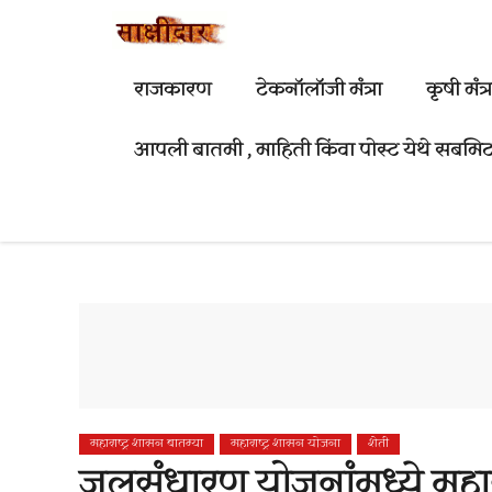
Skip
to
content
राजकारण
टेकनॉलॉजी मंत्रा
कृषी मंत्र
आपली बातमी , माहिती किंवा पोस्ट येथे सबमि
महाराष्ट्र शासन बातम्या
महाराष्ट्र शासन योजना
शेती
जलसंधारण योजनांमध्ये महार