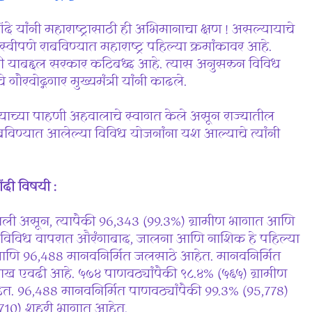
े यांनी महाराष्ट्रासाठी ही अभिमानाचा क्षण ! असल्यायाचे
ीपणे राबविण्यात महाराष्ट्र पहिल्या क्रमांकावर आहे.
ाही याबद्दल सरकार कटिबध्द आहे. त्यास अनुसरुन विविध
रवोद्गगार मुख्यमंत्री यांनी काढले.
रालयाच्या पाहणी अहवालाचे स्वागत केले असून राज्यातील
राबविण्यात आलेल्या विविध योजनांना यश आल्याचे त्यांनी
ंदी विषयी :
 आली असून, त्यापैकी 96,343 (99.3%) ग्रामीण भागात आणि
या विविध वापरात औरंगाबाद, जालना आणि नाशिक हे पहिल्या
गिक आणि 96,488 मानवनिर्मित जलसाठे आहेत. मानवनिर्मित
ाख एवढी आहे. ५७४ पाणवठ्यांपैकी ९८.४% (५६५) ग्रामीण
त. 96,488 मानवनिर्मित पाणवठ्यांपैकी 99.3% (95,778)
(710) शहरी भागात आहेत.