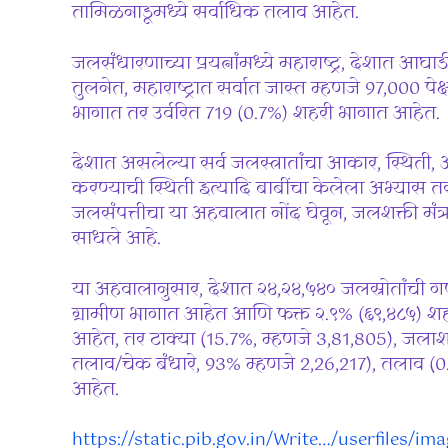
तामिळनाडूमध्ये सर्वाधिक तलाव आहेत.
जलसंधारणाच्या प्रयत्नांमध्ये महाराष्ट्र, देशात आघा
तुलनेत, महाराष्ट्रात सर्वात जास्त म्हणजे 97,000 प
भागात तर उर्वरित 719 (0.7%) शहरी भागात आहेत.
देशात असलेल्या सर्व जलस्त्रातांचा आकार, स्थिती,
करण्याची स्थिती इत्यादि बाबींचा केलेला अभ्यास
जलसंपत्तीचा या अहवालात नोंद घेवून, जलशक्ती मंत्र
साधले आहे.
या अहवालानुसार, देशात २४,२४,५४० जलस्रोतांची 
ग्रामीण भागात आहेत आणि फक्त २.९% (६९,४८५) श
आहेत, तर टाक्या (15.7%, म्हणजे 3,81,805), जल
तलाव/चेक बंधारे, 93% म्हणजे 2,26,217), तलाव (
आहेत.
https://static.pib.gov.in/Write…/userfiles/im