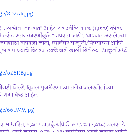
mage/30ZAR.jpg
) जलस्रोत “वापरात” आहेत तर उर्वरित 1.1% (1,029) कोरड
े तसेच इतर कारणांमुळे “वापरात नाही”. ‘वापरात असलेल्या’
भरणासाठी वापरला जातो, त्यानंतर घरगुती/पिण्याच्या आणि
रानुसार पाण्याचे वितरण टक्केवारी खाली दिलेल्या आकृतीमध्ये
mage/5Z8RB.jpg
ही जिल्हे, भूजल पुनर्भरणाच्या तसेच जलस्त्रोतांच्या
ये समाविष्ट आहेत.
mage/66UMV.jpg
ंवर आधारित, 5,403 जलकुंभांपैकी 63.2% (3,414) जलसाठे