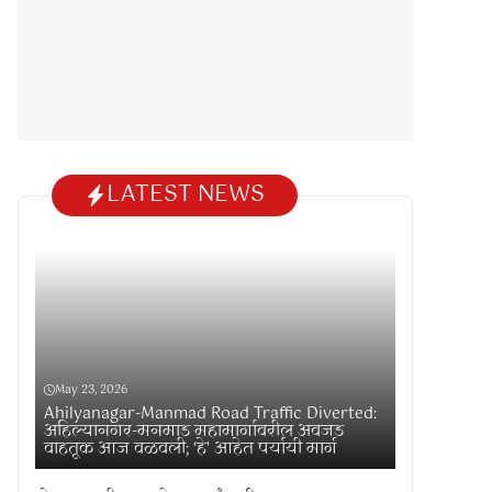
LATEST NEWS
May 23, 2026
Ahilyanagar-Manmad Road Traffic Diverted:
अहिल्यानगर-मनमाड महामार्गावरील अवजड
वाहतूक आज वळवली; ‘हे’ आहेत पर्यायी मार्ग