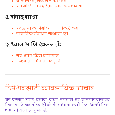
आत्मचिंतन, सकारात्मक लेखन
ज्या गोष्टी आनंद देतात त्यात वेळ घालवा
४. संवाद साधा
जवळच्या व्यक्तींसोबत मन मोकळं करा
सामाजिक संवादात सहभागी व्हा
५. ध्यान आणि श्वसन तंत्र
रोज ध्यान किंवा प्राणायाम
मन:शांती आणि तणावमुक्ती
डिप्रेशनसाठी व्यावसायिक उपचार
जर घरगुती उपाय प्रभावी वाटत नसतील तर मानसोपचारतज्ज्ञ
किंवा काउंसलर यांच्याशी संपर्क साधावा. काही वेळा औषधे किंवा
थेरपीची गरज भासू शकते.