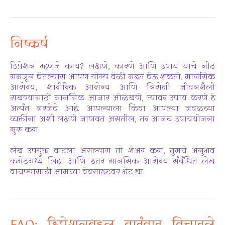
निष्कर्ष
डिप्रेशन म्हणजे काय? लक्षणे, कारणे आणि उपाय याचे नीट
समजून घेतल्यास आपण योग्य वेळी मदत घेऊ शकतो. मानसिक
आरोग्य, शारीरिक आरोग्य आणि निरोगी जीवनशैली
राखण्यासाठी मानसिक आजार ओळखणे, त्यावर उपाय करणे हे
अत्यंत गरजेचे आहे. आपल्याला किंवा आपल्या जवळच्या
व्यक्तींना अशी लक्षणे जाणवत असतील, तर आजच उपाययोजना
सुरू करा.
लेख उपयुक्त वाटला असल्यास तो शेअर करा, तुमचे अनुभव
कमेंटमध्ये लिहा आणि इतर मानसिक आरोग्य संबंधित लेख
वाचण्यासाठी आमच्या वेबसाइटवर भेट द्या.