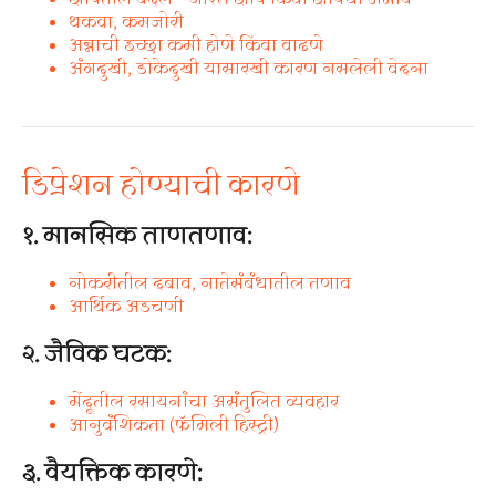
थकवा, कमजोरी
अन्नाची इच्छा कमी होणे किंवा वाढणे
अंगदुखी, डोकेदुखी यासारखी कारण नसलेली वेदना
डिप्रेशन होण्याची कारणे
१. मानसिक ताणतणाव:
नोकरीतील दबाव, नातेसंबंधातील तणाव
आर्थिक अडचणी
२. जैविक घटक:
मेंदूतील रसायनांचा असंतुलित व्यवहार
आनुवंशिकता (फॅमिली हिस्ट्री)
३. वैयक्तिक कारणे: