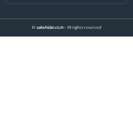
©
sakshidar.co.in
• All rights reserved