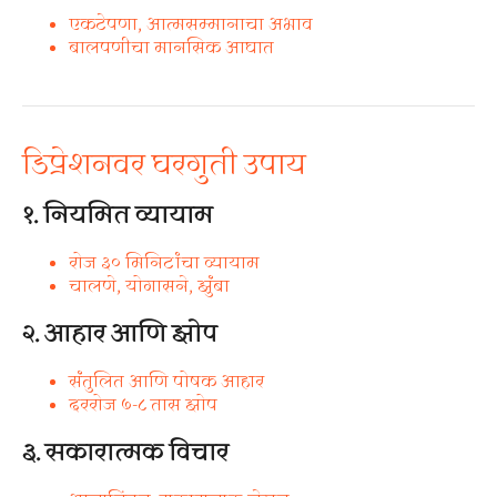
एकटेपणा, आत्मसम्मानाचा अभाव
बालपणीचा मानसिक आघात
डिप्रेशनवर घरगुती उपाय
१. नियमित व्यायाम
रोज ३० मिनिटांचा व्यायाम
चालणे, योगासने, झुंबा
२. आहार आणि झोप
संतुलित आणि पोषक आहार
दररोज ७-८ तास झोप
३. सकारात्मक विचार