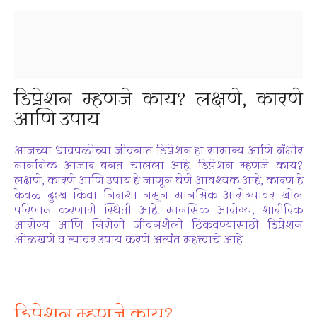
डिप्रेशन म्हणजे काय? लक्षणे, कारणे
आणि उपाय
आजच्या धावपळीच्या जीवनात डिप्रेशन हा सामान्य आणि गंभीर
मानसिक आजार बनत चालला आहे. डिप्रेशन म्हणजे काय?
लक्षणे, कारणे आणि उपाय हे जाणून घेणे आवश्यक आहे, कारण हे
केवळ दुःख किंवा निराशा नसून मानसिक आरोग्यावर खोल
परिणाम करणारी स्थिती आहे. मानसिक आरोग्य, शारीरिक
आरोग्य आणि निरोगी जीवनशैली टिकवण्यासाठी डिप्रेशन
ओळखणे व त्यावर उपाय करणे अत्यंत महत्त्वाचे आहे.
डिप्रेशन म्हणजे काय?