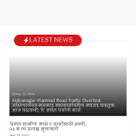
LATEST NEWS
May 23, 2026
Ahilyanagar-Manmad Road Traffic Diverted:
अहिल्यानगर-मनमाड महामार्गावरील अवजड वाहतूक
आज वळवली; ‘हे’ आहेत पर्यायी मार्ग
‘प्रेरणा ग्रामीण’ मध्ये ९ जागांसाठी भरती;
२३ मे ला प्रत्यक्ष मुलाखती
May 19, 2026