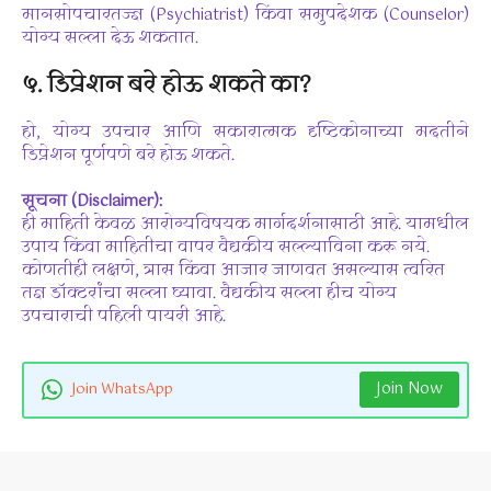
मानसोपचारतज्ज्ञ (Psychiatrist) किंवा समुपदेशक (Counselor)
योग्य सल्ला देऊ शकतात.
५. डिप्रेशन बरे होऊ शकते का?
हो, योग्य उपचार आणि सकारात्मक दृष्टिकोनाच्या मदतीने
डिप्रेशन पूर्णपणे बरे होऊ शकते.
सूचना (Disclaimer):
ही माहिती केवळ आरोग्यविषयक मार्गदर्शनासाठी आहे. यामधील
उपाय किंवा माहितीचा वापर वैद्यकीय सल्ल्याविना करू नये.
कोणतीही लक्षणे, त्रास किंवा आजार जाणवत असल्यास त्वरित
तज्ञ डॉक्टरांचा सल्ला घ्यावा. वैद्यकीय सल्ला हीच योग्य
उपचाराची पहिली पायरी आहे.
Join Now
Join WhatsApp