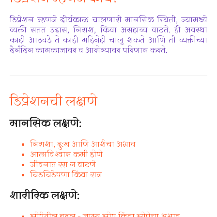
डिप्रेशन म्हणजे दीर्घकाळ चालणारी मानसिक स्थिती, ज्यामध्ये
व्यक्ती सतत उदास, निराश, किंवा असहाय्य वाटते. ही अवस्था
काही आठवडे ते काही महिनेही चालू शकते आणि ती व्यक्तीच्या
दैनंदिन कामकाजावर व आरोग्यावर परिणाम करते.
डिप्रेशनची लक्षणे
मानसिक लक्षणे:
निराशा, दु:ख आणि आशेचा अभाव
आत्मविश्वास कमी होणे
जीवनात रस न वाटणे
चिडचिडेपणा किंवा राग
शारीरिक लक्षणे:
झोपेतील बदल – जास्त झोप किंवा झोपेचा अभाव