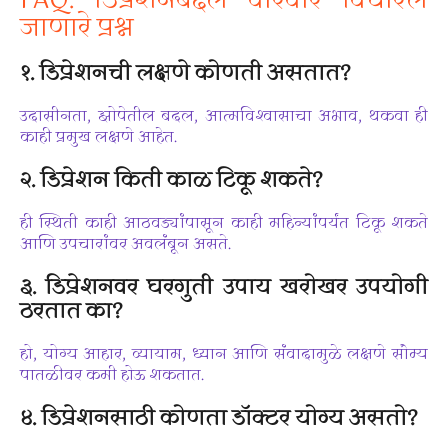
FAQ: डिप्रेशनबद्दल वारंवार विचारले
जाणारे प्रश्न
१. डिप्रेशनची लक्षणे कोणती असतात?
उदासीनता, झोपेतील बदल, आत्मविश्वासाचा अभाव, थकवा ही
काही प्रमुख लक्षणे आहेत.
२. डिप्रेशन किती काळ टिकू शकते?
ही स्थिती काही आठवड्यांपासून काही महिन्यांपर्यंत टिकू शकते
आणि उपचारांवर अवलंबून असते.
३. डिप्रेशनवर घरगुती उपाय खरोखर उपयोगी
ठरतात का?
हो, योग्य आहार, व्यायाम, ध्यान आणि संवादामुळे लक्षणे सौम्य
पातळीवर कमी होऊ शकतात.
४. डिप्रेशनसाठी कोणता डॉक्टर योग्य असतो?