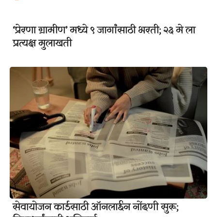
‘प्रेरणा ग्रामीण’ मध्ये ९ जागांसाठी भरती; २३ मे ला
प्रत्यक्ष मुलाखती
सेवायोजन कार्डसाठी ऑनलाईन नोंदणी सुरू;