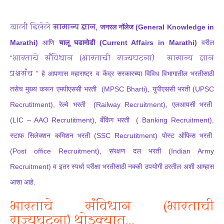
खाली दिलेले
सामान्य ज्ञान
,
जनरल नॉलेज (General Knowledge in
Marathi)
आणि
चालू घडामोडी (Current Affairs in Marathi)
वरील
भारताचे संविधान (भारताची राज्यघटना)
सामान्य ज्ञान
“
प्रश्नसंच
” हे आपणास महाराष्ट्र व केंद्र सरकारच्या विविध विभागातील भरतीसाठी
तसेच मुख्य करून एमपीएससी भरती (MPSC Bharti), युपीएससी भरती (UPSC
Recrutitment), रेल्वे भरती (Railway Recruitment), एलआयसी भरती
(LIC – AAO Recrutitment), बँकिंग भरती ( Banking Recruitment),
स्टाफ सिलेक्शन कमिशन भरती (SSC Recrutitment) पोस्ट ऑफिस भरती
(Post office Recruitment), संरक्षण दल भरती (Indian Army
Recruitment) व इतर स्पर्धा परीक्षा भरतीसाठी नक्की उपयोगी ठरतील अशी आम्हास
आशा आहे.
भारताचे संविधान (भारताची
राज्यघटना) थोडक्यात…