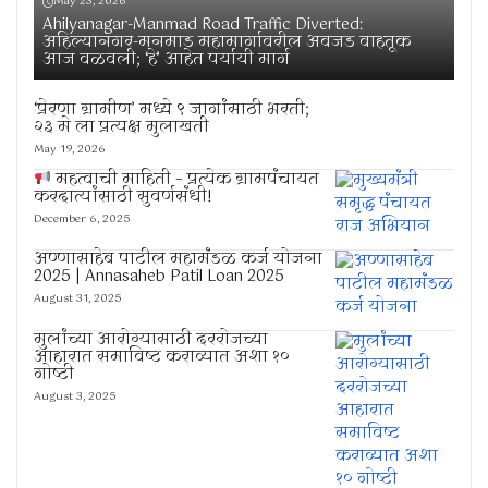
May 23, 2026
Ahilyanagar-Manmad Road Traffic Diverted:
अहिल्यानगर-मनमाड महामार्गावरील अवजड वाहतूक
आज वळवली; ‘हे’ आहेत पर्यायी मार्ग
‘प्रेरणा ग्रामीण’ मध्ये ९ जागांसाठी भरती;
२३ मे ला प्रत्यक्ष मुलाखती
May 19, 2026
महत्वाची माहिती – प्रत्येक ग्रामपंचायत
करदात्यांसाठी सुवर्णसंधी!
December 6, 2025
अण्णासाहेब पाटील महामंडळ कर्ज योजना
2025 | Annasaheb Patil Loan 2025
August 31, 2025
मुलांच्या आरोग्यासाठी दररोजच्या
आहारात समाविष्ट कराव्यात अशा १०
गोष्टी
August 3, 2025