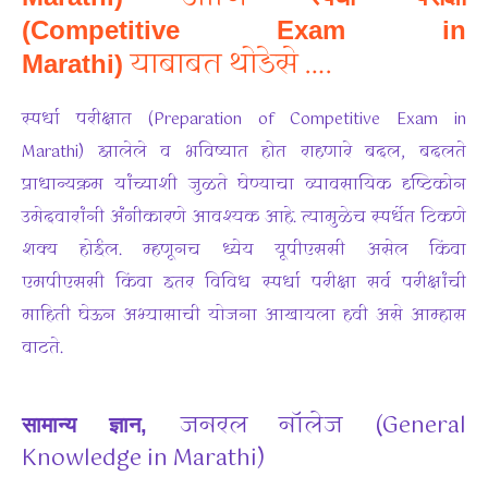
(Competitive Exam in
याबाबत थोडेसे ….
Marathi)
स्पर्धा परीक्षात
(Preparation of Competitive Exam in
Marathi)
झालेले व भविष्यात होत राहणारे बदल, बदलते
प्राधान्यक्रम यांच्याशी जुळते घेण्याचा व्यावसायिक दृष्टिकोन
उमेदवारांनी अंगीकारणे आवश्यक आहे. त्यामुळेच स्पर्धेत टिकणे
शक्य होईल. म्हणूनच ध्येय यूपीएससी असेल किंवा
एमपीएससी
किंवा
इतर विविध स्पर्धा
परीक्षा
सर्व
परीक्षांची
माहिती घेऊन अभ्यासाची योजना आखायला हवी असे आम्हास
वाटते.
जनरल नॉलेज (General
सामान्य ज्ञान,
Knowledge in Marathi)