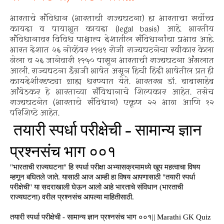
भारताचे संविधान (भारताची राज्यघटना) हा भारताचा सर्वोच्च
कायदा व पायाभूत कायदा (legal basis) आहे. भारतीय
संविधानावर विविध पाश्चात्त्य देशातील संविधानांचा प्रभाव आहे.
भारत देशात २६ नोव्हेंबर १९४९ रोजी राज्यघटनेचा स्वीकार केला
गेला व २६ जानेवारी १९५० पासून भारताची राज्यघटना अंमलात
आली. राज्यघटना इंग्रजी भाषेत असून हिची हिंदी भाषेतील प्रत ही
कायदेशीरदृष्ट्या ग्राह्य धरण्यात येते. भारतरत्न डॉ. बाबासाहेब
आंबेडकर हे भारताच्या संविधानाचे शिल्पकार आहेत. तसेच
राज्यघटनेत (भारताचे संविधान) एकूण २२ भाग आणि १२
परिशिष्टे आहेत.