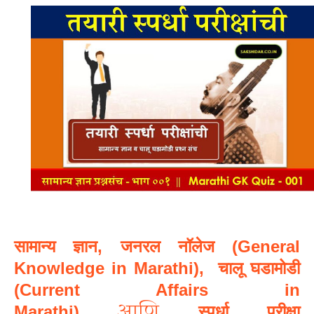
सामान्य ज्ञान,
जनरल नॉलेज (General
Knowledge in Marathi),
चालू घडामोडी
(Current Affairs in
आणि
Marathi)
स्पर्धा परीक्षा