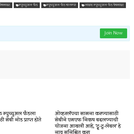
 वेबसाइट
म्युच्युअल फंड
म्युच्युअल फंड बातम्या
लाइव्ह म्युच्युअल फंड वेबसाइट
Join Now
 म्युच्युअल फंडला
ओव्हरलॅपचा सामना करण्यासाठी
ी सेबी नोड प्राप्त होते
सेबीने एमएफ निकष बदलण्याची
योजना आखली आहे, ‘ट्रू-टू-लेबल’ हे
नाव सुनिश्चित करा