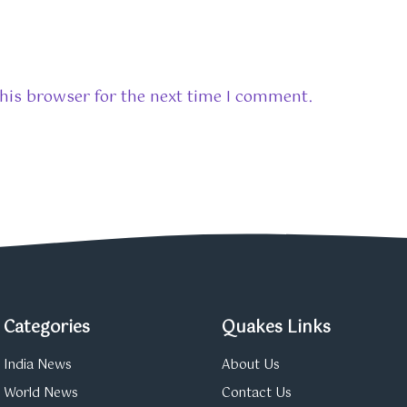
his browser for the next time I comment.
Categories
Quakes Links
India News
About Us
World News
Contact Us