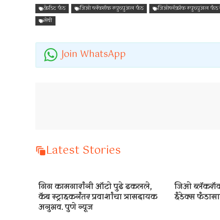
क्रेडिट फंड
जिओ ब्लॅकरॉक म्युच्युअल फंड
जिओब्लॅक्रॉक म्युच्युअल फंड
सेबी
Join WhatsApp
Latest Stories
गिग कामगारांनी ऑटो पुढे ढकलले,
जिओ ब्लॅकरॉक
कॅब स्ट्राइकनंतर प्रवाशांचा त्रासदायक
इंडेक्स फंडासाठ
अनुभव. पुणे न्यूज