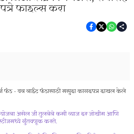
त्रे फाइल्स करा
 कर्ज फंड – वन नाईट फंडासाठी मसुदा कागदपत्र दाखल केले
ोन योजना असेल जी तुलनेने कमी व्याज दर जोखीम आणि
िटीजमध्ये गुंतवणूक करते.