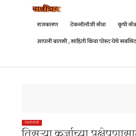
Skip
to
content
राजकारण
टेकनॉलॉजी मंत्रा
कृषी मंत्र
आपली बातमी , माहिती किंवा पोस्ट येथे सबमिट
टेक्नोलॉजी
तिसर्‍या कर्जाच्या प्रक्षेपण