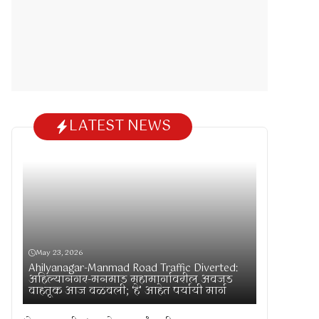
LATEST NEWS
May 23, 2026
Ahilyanagar-Manmad Road Traffic Diverted:
अहिल्यानगर-मनमाड महामार्गावरील अवजड
वाहतूक आज वळवली; ‘हे’ आहेत पर्यायी मार्ग