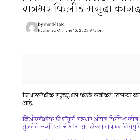
रात्रभर फिलीड मसुदा कागदप
by
mind4talk
Published On: June 13, 2025 9:12 pm
जिओब्लॅक्रॉक म्युच्युअल फंडने सेबीकडे तिसर्‍या
आहे.
जिओब्लॅक्रॉक ही संपूर्ण रात्रभर ओपन फिनिश ल
तुलनेने कमी पत जोखीम असलेल्या रात्रभर सिक्युर