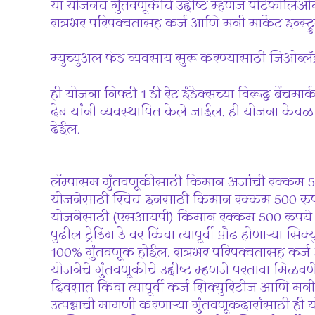
या योजनेचे गुंतवणूकीचे उद्दीष्ट म्हणजे पोर्टफोलिओम
रात्रभर परिपक्वतासह कर्ज आणि मनी मार्केट इन्स्ट्
म्युच्युअल फंड व्यवसाय सुरू करण्यासाठी जिओब्लॅक्
ही योजना निफ्टी 1 डी रेट इंडेक्सच्या विरूद्ध बेंचम
देब यांनी व्यवस्थापित केले जाईल. ही योजना के
देईल.
लॅम्पासम गुंतवणूकीसाठी किमान अर्जाची रक्कम
योजनेसाठी स्विच-इनसाठी किमान रक्कम 500 रुप
योजनेसाठी (एसआयपी) किमान रक्कम 500 रुपये आ
पुढील ट्रेडिंग डे वर किंवा त्यापूर्वी प्रौढ होणार्‍या स
100% गुंतवणूक होईल. रात्रभर परिपक्वतासह कर्ज आण
योजनेचे गुंतवणूकीचे उद्दीष्ट म्हणजे परतावा मिळवण
दिवसात किंवा त्यापूर्वी कर्ज सिक्युरिटीज आणि मनी 
उत्पन्नाची मागणी करणार्‍या गुंतवणूकदारांसाठी 