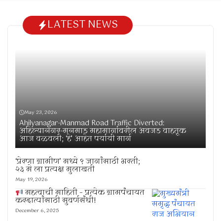
LATEST NEWS
May 23, 2026
Ahilyanagar-Manmad Road Traffic Diverted:
अहिल्यानगर-मनमाड महामार्गावरील अवजड वाहतूक
आज वळवली; ‘हे’ आहेत पर्यायी मार्ग
‘प्रेरणा ग्रामीण’ मध्ये ९ जागांसाठी भरती;
२३ मे ला प्रत्यक्ष मुलाखती
May 19, 2026
महत्वाची माहिती – प्रत्येक ग्रामपंचायत
करदात्यांसाठी सुवर्णसंधी!
December 6, 2025