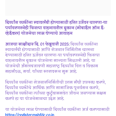
दिव्यांग
व्यक्तींना
स्वावलंबी
होण्यासाठी
हरित
उर्जेवर
चालणा-
या
पर्यावरणस्नेही
फिरत्या
वाहनावरील
दुकान (
मोबाईल
ऑन
ई-
व्हेईकल)
योजनेचा
लाभ
घेण्याचे
आवाहन
आजचा साक्षीदार दि. 01 फेब्रुवारी 2025:
दिव्यांग व्यक्तींना
स्वावलंबी होण्यासाठी आणि रोजगार निर्मितीस चालना
देण्यासाठी हरित ऊर्जेवर चालणा-या पर्यावरणस्नेही फिरत्या
वाहनावरील दुकान योजनेला मान्यता मिळाली आहे. या
योजनेची अंमलबजावणी महाराष्ट्र दिव्यांग वित्त व विकास
महामंडळ, मर्या. यांच्या स्तरावरून सुरू आहे.
दिव्यांग व्यक्तींना रोजगारनिर्मितीची उत्तम संधी उपलब्ध करणे,
दिव्यांग व्यक्तींचे आर्थिक आणि सामाजिक पुनर्वसन करणे,
दिव्यांग व्यक्तींना त्यांच्या कुटुंबासमवेत जीवन जगण्यास सक्षम
करणे हा या योजनेमागचा उद्देश आहे.
या योजनेचा लाभ घेण्यासाठी दिव्यांग व्यक्तींना अर्ज करण्यासाठी
https://register.mshfdc.co.in