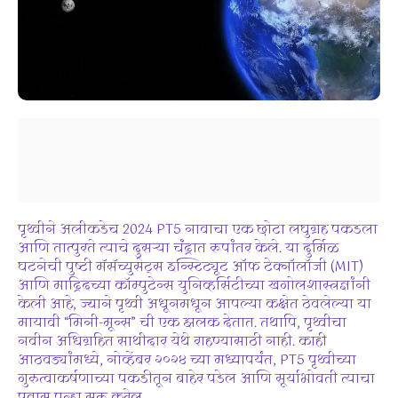
पृथ्वीने अलीकडेच 2024 PT5 नावाचा एक छोटा लघुग्रह पकडला
आणि तात्पुरते त्याचे दुसऱ्या चंद्रात रूपांतर केले. या दुर्मिळ
घटनेची पुष्टी मॅसॅच्युसेट्स इन्स्टिट्यूट ऑफ टेक्नॉलॉजी (MIT)
आणि माद्रिदच्या कॉम्पुटेन्स युनिव्हर्सिटीच्या खगोलशास्त्रज्ञांनी
केली आहे, ज्याने पृथ्वी अधूनमधून आपल्या कक्षेत ठेवलेल्या या
मायावी “मिनी-मून्स” ची एक झलक देतात. तथापि, पृथ्वीचा
नवीन अधिग्रहित साथीदार येथे राहण्यासाठी नाही. काही
आठवड्यांमध्ये, नोव्हेंबर २०२४ च्या मध्यापर्यंत, PT5 पृथ्वीच्या
गुरुत्वाकर्षणाच्या पकडीतून बाहेर पडेल आणि सूर्याभोवती त्याचा
प्रवास पुन्हा सुरू करेल.