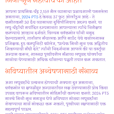
मिनी-मून महत्वाचे का आहेत
आपला प्राथमिक चंद्र 2,159 मैल व्यासाचा प्रभावशाली पसरलेला
असताना,
2024 PT5
हे केवळ 37 फूट ओलांडून आहे – ते
कमीतकमी 30 इंच व्यासाच्या दुर्बिणीशिवाय अदृश्य करते. या
लघु-चंद्रांची मर्यादित दृश्यमानता आपल्याला त्यांचे निरीक्षण
करण्याचे आव्हान दर्शवते. विल्यम ब्लॅकमोर यांनी नमूद
केल्याप्रमाणे, तारांगण संचालक आणि माउंट येथे खगोलशास्त्र
प्रशिक्षक. हूड कम्युनिटी कॉलेज, “प्रत्येक मिनी-मून एक अद्वितीय
शिकण्याची संधी देते.” त्यांनी निदर्शनास आणले की या वस्तूंचा
अभ्यास करून, शास्त्रज्ञ पृथ्वीवरील संभाव्य लघुग्रह धोक्यांचा
मागोवा घेण्यासाठी अधिक चांगल्या पद्धती तयार करू शकतात.
भविष्यातील अन्वेषणासाठी संभाव्य
अशा लघुग्रहांचे उत्खनन होण्याची शक्यता दूर असताना,
ब्लॅकमोर या क्षणभंगुर अभ्यागतांवर लक्ष ठेवण्यासाठी प्रोब किंवा
उपग्रह वापरून भविष्यातील मोहिमांची कल्पना करतो. 2024 PT5
सारखे मिनी-मून समजून घेणे भविष्यात मोठ्या लघुग्रहांना
रोखण्याचा मार्ग मोकळा करू शकतो, पृथ्वीच्या रक्षणासाठी एक
महत्त्वपूर्ण पाऊल.