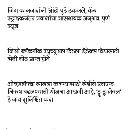
गिग कामगारांनी ऑटो पुढे ढकलले, कॅब
स्ट्राइकनंतर प्रवाशांचा त्रासदायक अनुभव. पुणे
न्यूज
जिओ ब्लॅकरॉक म्युच्युअल फंडला इंडेक्स फंडासाठी
सेबी नोड प्राप्त होते
ओव्हरलॅपचा सामना करण्यासाठी सेबीने एमएफ
निकष बदलण्याची योजना आखली आहे, ‘ट्रू-टू-लेबल’
हे नाव सुनिश्चित करा