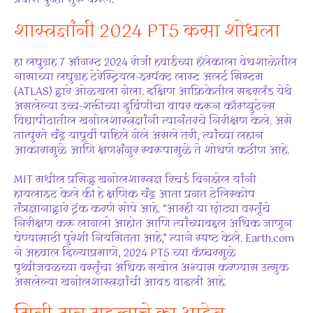
शास्त्रज्ञांनी 2024 PT5 कसा शोधला
हा लघुग्रह 7 ऑगस्ट 2024 रोजी हवाईच्या हॅलेकाला वेधशाळेतील
नासाच्या लघुग्रह टेरेस्ट्रियल-इम्पॅक्ट लास्ट अलर्ट सिस्टम
(ATLAS) द्वारे ओळखला गेला. दक्षिण आफ्रिकेतील सदरलँड येथे
असलेल्या उच्च-शक्तीच्या दुर्बिणीचा वापर करून कॉम्प्युटेन्स
विद्यापीठातील खगोलशास्त्रज्ञांनी त्यानंतरचे निरीक्षण केले. असे
तात्पुरते चंद्र यापूर्वी पाहिले गेले असले तरी, त्यांच्या लहान
आकारामुळे आणि क्षणभंगुर स्वरूपामुळे ते शोधणे कठीण आहे.
MIT मधील प्रसिद्ध खगोलशास्त्रज्ञ रिचर्ड बिनझेल यांनी
हायलाइट केले की हे क्षणिक चंद्र आता प्रगत टेलिस्कोप
तंत्रज्ञानाद्वारे ट्रॅक करणे सोपे आहे. “आम्ही या छोट्या वस्तूंचे
निरीक्षण करू लागलो आहोत आणि त्यांच्याबद्दल अधिक जाणून
घेण्यासाठी पुरेशी नियमितता आहे,” त्याने स्पष्ट केले. Earth.com
ने अहवाल दिल्याप्रमाणे, 2024 PT5 च्या कॅप्चरमुळे
पृथ्वीजवळच्या वस्तूंचा अधिक सखोल अभ्यास करण्यास उत्सुक
असलेल्या खगोलशास्त्रज्ञांची आवड वाढली आहे.