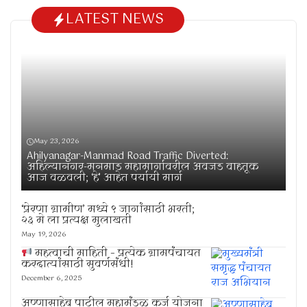
LATEST NEWS
May 23, 2026
Ahilyanagar-Manmad Road Traffic Diverted:
अहिल्यानगर-मनमाड महामार्गावरील अवजड वाहतूक
आज वळवली; ‘हे’ आहेत पर्यायी मार्ग
‘प्रेरणा ग्रामीण’ मध्ये ९ जागांसाठी भरती;
२३ मे ला प्रत्यक्ष मुलाखती
May 19, 2026
महत्वाची माहिती – प्रत्येक ग्रामपंचायत
करदात्यांसाठी सुवर्णसंधी!
December 6, 2025
अण्णासाहेब पाटील महामंडळ कर्ज योजना