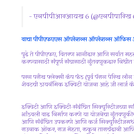
– एनपीपीआरआयख 6 (@एनपीपारिख 
वाचा
पीपीएफएएस ऑपरेशन्स ऑपरेशन्स ऑफिस 
पुढे ते पीपीएफए, वितरण भागीदार आणि सर्वात महत्त्
करण्यासाठी संपूर्ण संघासाठी गुंतवणूकदार निधीत 
परग परीख फ्लेक्सी कॅप फंड (पूर्व पॅराग पेरिख लाँ
शेवटची डायनॅमिक इक्विटी योजना आहे जी लार्ज कॅ
इक्विटी आणि इक्विटी-संबंधित सिक्युरिटीजच्या स
भांडवली वाढ निर्माण करणे या योजनेचा गुंतवणूकीच
आणि संबंधित उपकरणे आणि कर्ज सिक्युरिटीजमध्ये
राउनाक ओंकर, राज मेहता, रुकुन ताराचंदानी आण