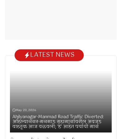
LATEST NEWS
May 23, 2026
Ahilyanagar-Manmad Road Traffic Diverted:
अहिल्यानगर-मनमाड महामार्गावरील अवजड
वाहतूक आज वळवली; ‘हे’ आहेत पर्यायी मार्ग