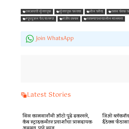
एसआयपी गुंतवणूक
गुंतवणूक परतावा
नील परीख
पराग पॅराक फ्
म्युच्युअल फंड बातम्या
राजीव ठक्कर
व्यवस्थापनाखालील मालमत्ता
Join WhatsApp
Latest Stories
गिग कामगारांनी ऑटो पुढे ढकलले,
जिओ ब्लॅकरॉक
कॅब स्ट्राइकनंतर प्रवाशांचा त्रासदायक
इंडेक्स फंडासाठ
अनुभव. पुणे न्यूज