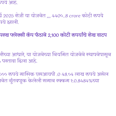
पये आहे.
च 2025 रोजी या योजनेत ,,, 440०..8 crore कोटी रुपये
पये झाली.
राग परख फ्लेक्सी कॅप फंडाने 2,100 कोटी रुपयांचे रोख वाटप
्या आधारे, या योजनेच्या नियमित योजनेने स्थापनेपासून
% परतावा दिला आहे.
०,००० रुपये मासिक एसआयपी .0 48.०4 लाख रुपये असेल
जनेत गुंतवणूक केलेली समान रक्कम १.0.8484%च्या