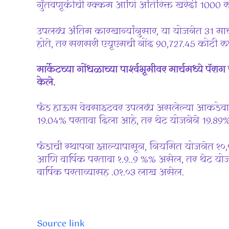
गुंतवणूकीची रक्कम आणि अतिरिक्त खरेदी 1000 रु
उपलब्ध अंतिम कारखान्यांनुसार, या योजनेत 31 मार्
होते, तर सरासरी एयूएमची नोंद 90,727.45 कोटी रु
मार्केटच्या गोंधळाच्या पार्श्वभूमीवर मार्चमध्ये पॅ
केले.
फंड हाऊस वेबसाइटवर उपलब्ध असलेल्या आकडेवारीच
19.04% परतावा दिला आहे, तर थेट योजनेने 19.89
फंडाची स्थापना झाल्यापासून, नियमित योजनेत १
आणि वार्षिक परतावा १.9..9 %% असेल, तर थेट यो
वार्षिक परताव्यासह .0१.०3 लाख असेल.
Source link