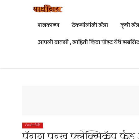
Skip
to
content
राजकारण
टेकनॉलॉजी मंत्रा
कृषी मंत्र
आपली बातमी , माहिती किंवा पोस्ट येथे सबमिट
टेक्नोलॉजी
पॅराग परख फ्लेक्सिकॅप फंड