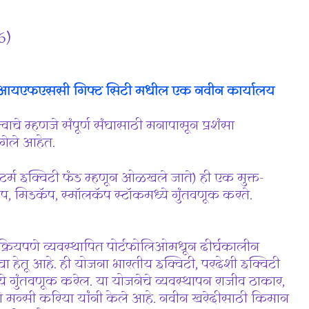
6)
आयएफएससी गिफ्ट सिटी मधील एक नवीन कार्यालय
वाचे म्हणजे संपूर्ण संघासाठी मनापासून प्रशंसा
गेले आहेत.
ग टर्म इक्विटी फंड म्हणून ओळखले जाते) ही एक मुक्त-
प, मिडकॅप, स्मॉलकॅप स्टॉकमध्ये गुंतवणूक करते.
क्रियपणे व्यवस्थापित पोर्टफोलिओमधून दीर्घकालीन
ा हेतू आहे. ही योजना भारतीय इक्विटी, परदेशी इक्विटी
 गुंतवणूक करेल. या योजनेचे व्यवस्थापन राजीव ठाकार,
ि मन्सी करिया यांनी केले आहे. नवीन खरेदीसाठी किमान