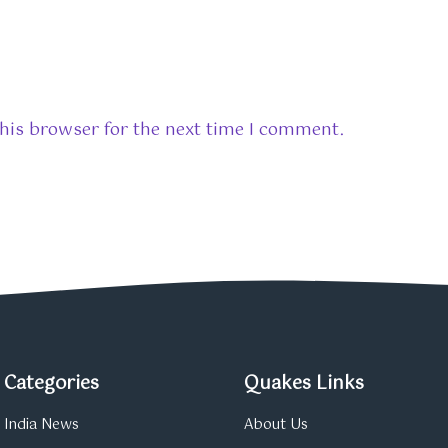
his browser for the next time I comment.
Categories
Quakes Links
India News
About Us