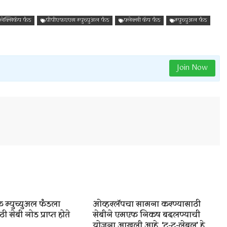
लेक्सिकॅप फंड
पीपीएफएएस म्युच्युअल फंड
फ्लेक्सी कॅप फंड
म्युच्युअल फंड
Join Now
 म्युच्युअल फंडला
ओव्हरलॅपचा सामना करण्यासाठी
ी सेबी नोड प्राप्त होते
सेबीने एमएफ निकष बदलण्याची
योजना आखली आहे, ‘ट्रू-टू-लेबल’ हे