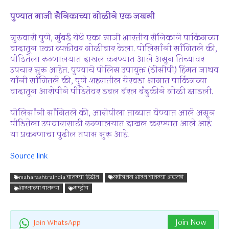
पुण्यात माजी सैनिकाच्या गोळीने एक जखमी
गुरुवारी पुणे, मुंबई येथे एका माजी भारतीय सैनिकाने पार्किंगच्या
वादातून एका व्यक्तीवर गोळीबार केला. पोलिसांनी सांगितले की,
पीडितेला रुग्णालयात दाखल करण्यात आले असून तिच्यावर
उपचार सुरू आहेत. पुण्याचे पोलिस उपायुक्त (डीसीपी) हिंमत जाधव
यांनी सांगितले की, पुणे शहरातील येरवडा भागात पार्किंगच्या
वादातून आरोपीने पीडितेवर डबल बॅरल बंदुकीने गोळी झाडली.
पोलिसांनी सांगितले की, आरोपीला ताब्यात घेण्यात आले असून
पीडितेला उपचारासाठी रुग्णालयात दाखल करण्यात आले आहे.
या प्रकरणाचा पुढील तपास सुरू आहे.
Source link
maharashtraIndia बातम्या हिंदीत
नवीनतम भारत बातम्या अद्यतने
भारताच्या बातम्या
राष्ट्रीय
Join Now
Join WhatsApp