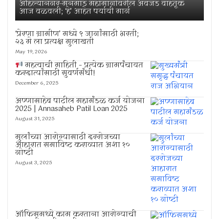
अहिल्यानगर-मनमाड महामार्गावरील अवजड वाहतूक
आज वळवली; ‘हे’ आहेत पर्यायी मार्ग
‘प्रेरणा ग्रामीण’ मध्ये ९ जागांसाठी भरती;
२३ मे ला प्रत्यक्ष मुलाखती
May 19, 2026
महत्वाची माहिती – प्रत्येक ग्रामपंचायत
करदात्यांसाठी सुवर्णसंधी!
December 6, 2025
अण्णासाहेब पाटील महामंडळ कर्ज योजना
2025 | Annasaheb Patil Loan 2025
August 31, 2025
मुलांच्या आरोग्यासाठी दररोजच्या
आहारात समाविष्ट कराव्यात अशा १०
गोष्टी
August 3, 2025
ऑफिसमध्ये काम करताना आरोग्याची