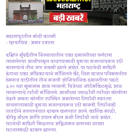
महाराष्ट्रातील मोठी बातमी
– छायाचित्र : अमर उजाला
दक्षिण मुंबईतील गिरगावातील एका इमारतीच्या फ्लॅटला
लागलेल्या आगीपासून वाचण्यासाठी दुसऱ्या मजल्यावरून उडी
मारल्याने तीन जण जखमी झाले आहेत. या घटनेची माहिती
देताना एका अधिकाऱ्याने सांगितले की, चिरा बाजार परिसरातील
हेमराज वाडीतील तीन मजली ओशियानिक इमारतीला पहाटे
३.२० च्या सुमारास आग लागली. विजेच्या शॉर्टसर्किटमुळे आग
लागल्याचे त्यांनी सांगितले. आगीच्या ज्वाळांनी त्यांच्या खोलीला
वेढले असता खोलीत उपस्थित असलेल्या तिघांनी स्वत:ला
वाचवण्यासाठी दुसऱ्या मजल्यावरून उडी मारली. तिघांनाही
तातडीने रुग्णालयात दाखल करण्यात आले. कार्तिक माळी,
दीपेंद्र मंडल आणि उप्पल मंडल अशी तिघांची नावे आहेत.
घटनेची माहिती मिळताच अग्निशमन दलाच्या गाड्या
घटनास्थळी दाखल झाल्या.