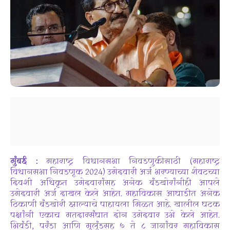
मुंबई :
महाराष्ट्र विधानसभा निवडणुकीसाठी (महाराष्ट्र
विधानसभा निवडणूक 2024) उमेदवारी अर्ज भरण्याच्या शेवटच्या
दिवशी अधिकृत उमेदवारांसह अनेक बंडखोरांनीही आपले
उमेदवारी अर्ज दाखल केले आहेत. महाविकास आघाडीत अनेक
ठिकाणी बंडखोरी झाल्याचे पाहायला मिळत आहे. खालील घटक
पक्षांनी एकाच मतदारसंघात दोन उमेदवार उभे केले आहेत.
भिवंडी, परंडा आणि मुलुंडसह ७ ते ८ जागांवर महाविकास