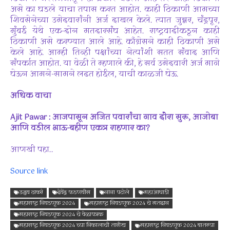
असे का घडले याचा तपास करत आहोत. काही ठिकाणी आमच्या
शिवसेनेच्या उमेदवारांनी अर्ज दाखल केले. त्यात जुन्नर, चंद्रपूर,
मुंबई येथे एक-दोन मतदारसंघ आहेत. राष्ट्रवादीकडून काही
ठिकाणी असे करण्यात आले आहे. काँग्रेसने काही ठिकाणी असे
केले आहे. आम्ही तिन्ही पक्षांच्या नेत्यांशी सतत संवाद आणि
संपर्कात आहोत. या वेळी ते म्हणाले की, हे सर्व उमेदवारी अर्ज मागे
घेऊन आमने-सामने लढत होईल, याची काळजी घेऊ.
अधिक वाचा
Ajit Pawar : आजपासून अजित पवारांचा गाव दौरा सुरू, आजोबा
आणि वडील भाऊ-बहीण एकत्र राहणार का?
आणखी पहा..
Source link
उद्धव ठाकरे
देवेंद्र फडणवीस
नाना पटोले
महाआघाडी
महाराष्ट्र निवडणूक 2024
महाराष्ट्र निवडणूक 2024 चे मतदान
महाराष्ट्र निवडणूक 2024 चे वेळापत्रक
महाराष्ट्र निवडणूक 2024 च्या निकालाची तारीख
महाराष्ट्र निवडणूक 2024 बातम्या