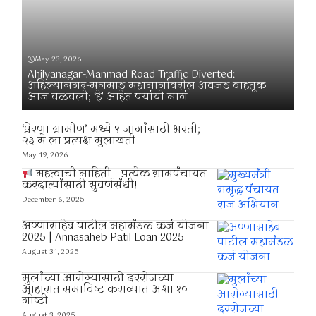
May 23, 2026
Ahilyanagar-Manmad Road Traffic Diverted:
अहिल्यानगर-मनमाड महामार्गावरील अवजड वाहतूक
आज वळवली; ‘हे’ आहेत पर्यायी मार्ग
‘प्रेरणा ग्रामीण’ मध्ये ९ जागांसाठी भरती;
२३ मे ला प्रत्यक्ष मुलाखती
May 19, 2026
महत्वाची माहिती – प्रत्येक ग्रामपंचायत
करदात्यांसाठी सुवर्णसंधी!
December 6, 2025
अण्णासाहेब पाटील महामंडळ कर्ज योजना
2025 | Annasaheb Patil Loan 2025
August 31, 2025
मुलांच्या आरोग्यासाठी दररोजच्या
आहारात समाविष्ट कराव्यात अशा १०
गोष्टी
August 3, 2025