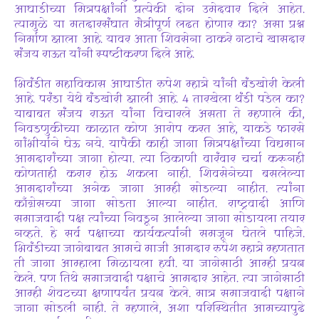
आघाडीच्या मित्रपक्षांनी प्रत्येकी दोन उमेदवार दिले आहेत.
त्यामुळे या मतदारसंघात मैत्रीपूर्ण लढत होणार का? असा प्रश्न
निर्माण झाला आहे. यावर आता शिवसेना ठाकरे गटाचे खासदार
संजय राऊत यांनी स्पष्टीकरण दिले आहे.
भिवंडीत महाविकास आघाडीत रुपेश म्हात्रे यांनी बंडखोरी केली
आहे. परंडा येथे बंडखोरी झाली आहे. 4 तारखेला थंडी पडेल का?
याबाबत संजय राऊत यांना विचारले असता ते म्हणाले की,
निवडणुकीच्या काळात कोण आरोप करत आहे, याकडे फारसे
गांभीर्याने घेऊ नये. यापैकी काही जागा मित्रपक्षांच्या विद्यमान
आमदारांच्या जागा होत्या. त्या ठिकाणी वारंवार चर्चा करूनही
कोणताही करार होऊ शकला नाही. शिवसेनेच्या बसलेल्या
आमदारांच्या अनेक जागा आम्ही सोडल्या नाहीत. त्यांना
काँग्रेसच्या जागा सोडता आल्या नाहीत. राष्ट्रवादी आणि
समाजवादी पक्ष त्यांच्या निवडून आलेल्या जागा सोडायला तयार
नव्हते. हे सर्व पक्षाच्या कार्यकर्त्यांनी समजून घेतले पाहिजे.
भिवंडीच्या जागेबाबत आमचे माजी आमदार रुपेश म्हात्रे म्हणतात
ती जागा आम्हाला मिळायला हवी. या जागेसाठी आम्ही प्रयत्न
केले. पण तिथे समाजवादी पक्षाचे आमदार आहेत. त्या जागेसाठी
आम्ही शेवटच्या क्षणापर्यंत प्रयत्न केले. मात्र समाजवादी पक्षाने
जागा सोडली नाही. ते म्हणाले, अशा परिस्थितीत आमच्यापुढे