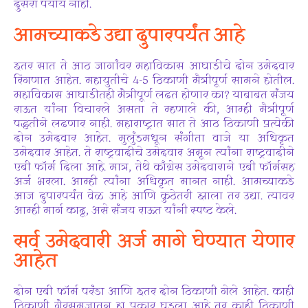
दुसरा पर्याय नाही.
आमच्याकडे उद्या दुपारपर्यंत आहे
इतर सात ते आठ जागांवर महाविकास आघाडीचे दोन उमेदवार
रिंगणात आहेत. महायुतीचे 4-5 ठिकाणी मैत्रीपूर्ण सामने होतील.
महाविकास आघाडीतही मैत्रीपूर्ण लढत होणार का? याबाबत संजय
राऊत यांना विचारले असता ते म्हणाले की, आम्ही मैत्रीपूर्ण
पद्धतीने लढणार नाही. महाराष्ट्रात सात ते आठ ठिकाणी प्रत्येकी
दोन उमेदवार आहेत. मुलुंडमधून संगीता वाजे या अधिकृत
उमेदवार आहेत. ते राष्ट्रवादीचे उमेदवार असून त्यांना राष्ट्रवादीने
एबी फॉर्म दिला आहे. मात्र, तेथे काँग्रेस उमेदवाराने एबी फॉर्मसह
अर्ज भरला. आम्ही त्यांना अधिकृत मानत नाही. आमच्याकडे
आज दुपारपर्यंत वेळ आहे आणि कुठेतरी झाला तर उद्या. त्यावर
आम्ही मार्ग काढू, असे संजय राऊत यांनी स्पष्ट केले.
सर्व उमेदवारी अर्ज मागे घेण्यात येणार
आहेत
दोन एबी फॉर्म परंडा आणि इतर दोन ठिकाणी गेले आहेत. काही
ठिकाणी गैरसमजातून हा प्रकार घडला आहे तर काही ठिकाणी