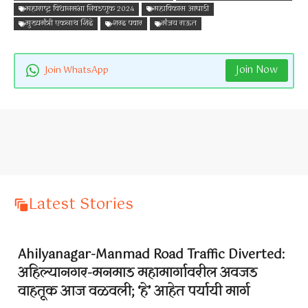
महाराष्ट्र विधानसभा निवडणूक 2024
महाविकास आघाडी
मुख्यमंत्री एकनाथ शिंदे
शरद पवार
संजय राऊत
Join Now
Join WhatsApp
Latest Stories
Ahilyanagar-Manmad Road Traffic Diverted:
अहिल्यानगर-मनमाड महामार्गावरील अवजड
वाहतूक आज वळवली; ‘हे’ आहेत पर्यायी मार्ग