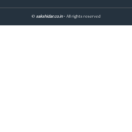
©
sakshidar.co.in
• All rights reserved