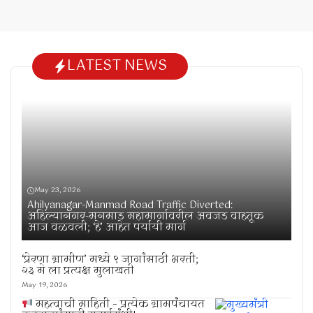
LATEST NEWS
May 23, 2026
Ahilyanagar-Manmad Road Traffic Diverted:
अहिल्यानगर-मनमाड महामार्गावरील अवजड वाहतूक
आज वळवली; ‘हे’ आहेत पर्यायी मार्ग
‘प्रेरणा ग्रामीण’ मध्ये ९ जागांसाठी भरती;
२३ मे ला प्रत्यक्ष मुलाखती
May 19, 2026
महत्वाची माहिती – प्रत्येक ग्रामपंचायत