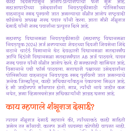
काही दिवसांपासून आरोप-प्रत्यारोपांची फेरी सुरू आहे.
महाआघाडीच्या उमेदवारांना निवडणुकीसाठी पोलिसांच्या
वाहनातून रसद पुरवली जात असल्याचा गंभीर आरोप राष्ट्रवादी
काँग्रेसचे अध्यक्ष शरद पवार यांनी केला. आता मंत्री शंभूराज
देसाई यांनी शरद पवारांना प्रत्युत्तर दिले आहे.
महाराष्ट्र विधानसभा निवडणुकीसाठी (महाराष्ट्र विधानसभा
निवडणूक 2024) अर्ज भरण्याच्या शेवटच्या दिवशी शिवसेना शिंदे
गटाने चार्टर्ड विमानाने थेट देवळाली विधानसभा मतदारसंघ
आणि दिंडोरी विधानसभा मतदारसंघात AB अर्ज पाठवले. यावर
शरद पवार यांनी गंभीर आरोप केले. ही सरकारची खासियत आहे.
विमानाने एबी फॉर्म पाठवला. सत्ताधारी पक्षाच्या उमेदवारांना
पोलिसांच्या वाहनातून निवडणूक रसद पुरविली जात असल्याचे
अनेक जिल्ह्यांतून, काही अधिकाऱ्यांकडून ऐकायला मिळत आहे.
हे मी जाहीरपणे सांगणार होतो. मात्र, त्यांची नावे जाहीर करू
नयेत, असा व्हिसलब्लोअर अधिकाऱ्यांनी आग्रह धरला आहे.
काय म्हणाले शंभूराज देसाई?
त्यावर शंभूराज देसाई म्हणाले की, त्यांच्याकडे काही माहिती
असेल तर सांगावी. कारण अशी व्यवस्था कोणीही वापरत नाही.