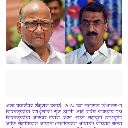
शरद पवारांवर शंभूराज देसाई :
2024 च्या महाराष्ट्र विधानसभा
निवडणुकीची रणधुमाळी सुरू झाली आहे. सर्वच राजकीय पक्ष
निवडणुकीची जोरदार तयारी करत आहेत. महायुती (महायुती)
आणि महाविकास आघाडी (महाविकास आघाडी) यांच्यात गेल्या