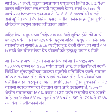
मार्च 2024 मध्ये, एकूण एसआयपी एयूएमचा हिशेब 30.5% पेक्षा
जास्त महिलांच्या एसआयपी एयूएमने केला. मार्च २०१ and ते
मार्च २०२ between दरम्यान ते .3१ .3 .3 ..3 टक्क्यांनी वाढले,
असे सूचित करते की स्त्रिया एसआयपीला शिस्तबद्ध गुंतवणूकीचा
दृष्टिकोन म्हणून जलद स्वीकारत आहेत.
महिलांच्या एयूएमच्या विश्लेषणावरून असे सूचित होते की मार्च
२०२24 पर्यंत मार्च २०२24 पर्यंत एकूण महिला एयूएमची नियमित
योजनांमध्ये सुमारे .6 .6 ..67%गुंतवणूक केली गेली, जी मार्च २०१
in मध्ये थेट योजनांच्या थेट योजनांकडे हळूहळू बदल दर्शवते.
मार्च २०१ in मध्ये थेट योजना स्वीकारणे मार्च २०२24 मध्ये
१.20.२०% वरून २०..33% पर्यंत वाढले आहे, जे महिलांमध्ये स्वयं-
निर्देशित गुंतवणूकीच्या वाढत्या प्रवृत्तीचे प्रतिबिंबित करते. एयूएम
ऑफ द वयोगटातील बिघाड सर्व वयोगटातील थेट योजनांच्या
पसंतीस बदल घडवून आणतो. तथापि, तरुण गुंतवणूकदारांना थेट
योजना स्वीकारण्याची वेगवान गती आहे. उदाहरणार्थ, “25-44”
श्रेणीत एयूएमच्या 16.0% वरून 27.3% पर्यंत लक्षणीय वाढ झाली
आहे, तर “वरील 58” च्या तुलनेत “58 वरील 58” ते 17.9% ते 17.6%
च्या वेगाने स्वीकारले गेले.