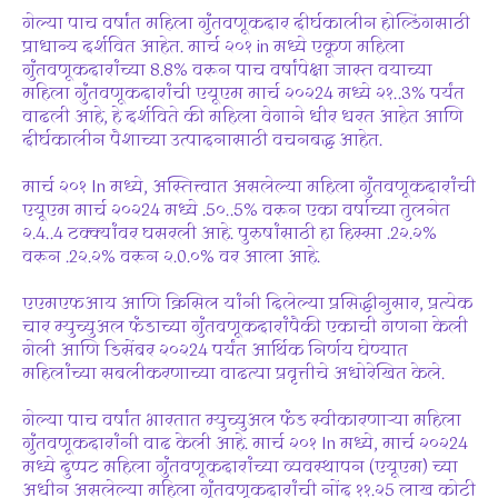
गेल्या पाच वर्षांत महिला गुंतवणूकदार दीर्घकालीन होल्डिंगसाठी
प्राधान्य दर्शवित आहेत. मार्च २०१ in मध्ये एकूण महिला
गुंतवणूकदारांच्या 8.8% वरून पाच वर्षांपेक्षा जास्त वयाच्या
महिला गुंतवणूकदारांची एयूएम मार्च २०२24 मध्ये २१..3% पर्यंत
वाढली आहे, हे दर्शविते की महिला वेगाने धीर धरत आहेत आणि
दीर्घकालीन पैशाच्या उत्पादनासाठी वचनबद्ध आहेत.
मार्च २०१ In मध्ये, अस्तित्त्वात असलेल्या महिला गुंतवणूकदारांची
एयूएम मार्च २०२24 मध्ये .5०..5% वरून एका वर्षाच्या तुलनेत
२.4..4 टक्क्यांवर घसरली आहे. पुरुषांसाठी हा हिस्सा .2२.२%
वरून .2२.२% वरून २.0.०% वर आला आहे.
एएमएफआय आणि क्रिसिल यांनी दिलेल्या प्रसिद्धीनुसार, प्रत्येक
चार म्युच्युअल फंडाच्या गुंतवणूकदारांपैकी एकाची गणना केली
गेली आणि डिसेंबर २०२24 पर्यंत आर्थिक निर्णय घेण्यात
महिलांच्या सबलीकरणाच्या वाढत्या प्रवृत्तीचे अधोरेखित केले.
गेल्या पाच वर्षांत भारतात म्युच्युअल फंड स्वीकारणार्‍या महिला
गुंतवणूकदारांनी वाढ केली आहे. मार्च २०१ In मध्ये, मार्च २०२24
मध्ये दुप्पट महिला गुंतवणूकदारांच्या व्यवस्थापन (एयूएम) च्या
अधीन असलेल्या महिला गुंतवणूकदारांची नोंद ११.२5 लाख कोटी