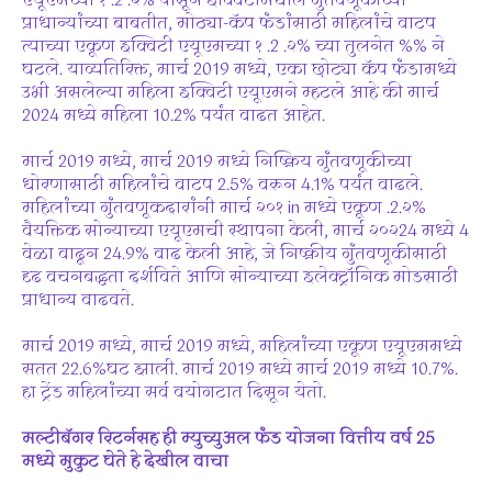
एयूएमच्या १ .2 .२% पासून इक्विटीमधील गुंतवणूकीच्या
प्राधान्यांच्या बाबतीत, मोठ्या-कॅप फंडांसाठी महिलांचे वाटप
त्याच्या एकूण इक्विटी एयूएमच्या १ .2 .२% च्या तुलनेत %% ने
घटले. याव्यतिरिक्त, मार्च 2019 मध्ये, एका छोट्या कॅप फंडामध्ये
उभी असलेल्या महिला इक्विटी एयूएमने म्हटले आहे की मार्च
2024 मध्ये महिला 10.2% पर्यंत वाढत आहेत.
मार्च 2019 मध्ये, मार्च 2019 मध्ये निष्क्रिय गुंतवणूकीच्या
धोरणासाठी महिलांचे वाटप 2.5% वरून 4.1% पर्यंत वाढले.
महिलांच्या गुंतवणूकदारांनी मार्च २०१ in मध्ये एकूण .2.२%
वैयक्तिक सोन्याच्या एयूएमची स्थापना केली, मार्च २०२24 मध्ये 4
वेळा वाढून 24.9% वाढ केली आहे, जे निष्क्रीय गुंतवणूकीसाठी
दृढ वचनबद्धता दर्शविते आणि सोन्याच्या इलेक्ट्रॉनिक मोडसाठी
प्राधान्य वाढवते.
मार्च 2019 मध्ये, मार्च 2019 मध्ये, महिलांच्या एकूण एयूएममध्ये
सतत 22.6%घट झाली. मार्च 2019 मध्ये मार्च 2019 मध्ये 10.7%.
हा ट्रेंड महिलांच्या सर्व वयोगटात दिसून येतो.
मल्टीबॅगर रिटर्नसह ही म्युच्युअल फंड योजना वित्तीय वर्ष 25
मध्ये मुकुट घेते हे देखील वाचा