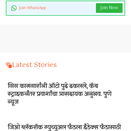
Join Now
Join WhatsApp
Latest Stories
गिग कामगारांनी ऑटो पुढे ढकलले, कॅब
स्ट्राइकनंतर प्रवाशांचा त्रासदायक अनुभव. पुणे
न्यूज
जिओ ब्लॅकरॉक म्युच्युअल फंडला इंडेक्स फंडासाठी