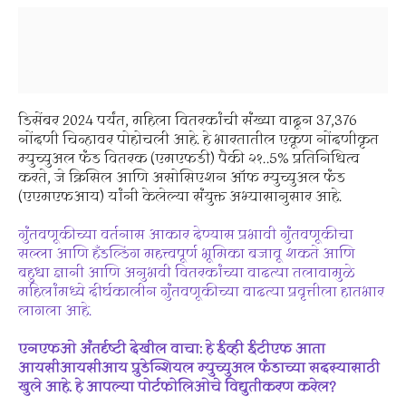
डिसेंबर 2024 पर्यंत, महिला वितरकांची संख्या वाढून 37,376
नोंदणी चिन्हावर पोहोचली आहे. हे भारतातील एकूण नोंदणीकृत
म्युच्युअल फंड वितरक (एमएफडी) पैकी २१..5% प्रतिनिधित्व
करते, जे क्रिसिल आणि असोसिएशन ऑफ म्युच्युअल फंड
(एएमएफआय) यांनी केलेल्या संयुक्त अभ्यासानुसार आहे.
गुंतवणूकीच्या वर्तनास आकार देण्यास प्रभावी गुंतवणूकीचा
सल्ला आणि हँडल्डिंग महत्त्वपूर्ण भूमिका बजावू शकते आणि
बहुधा ज्ञानी आणि अनुभवी वितरकांच्या वाढत्या तलावामुळे
महिलांमध्ये दीर्घकालीन गुंतवणूकीच्या वाढत्या प्रवृत्तीला हातभार
लागला आहे.
एनएफओ अंतर्दृष्टी देखील वाचा: हे ईव्ही ईटीएफ आता
आयसीआयसीआय प्रुडेन्शियल म्युच्युअल फंडाच्या सदस्यासाठी
खुले आहे. हे आपल्या पोर्टफोलिओचे विद्युतीकरण करेल?