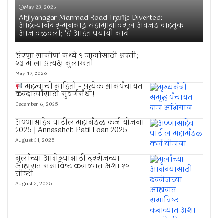
May 23, 2026
Ahilyanagar-Manmad Road Traffic Diverted:
अहिल्यानगर-मनमाड महामार्गावरील अवजड वाहतूक
आज वळवली; ‘हे’ आहेत पर्यायी मार्ग
‘प्रेरणा ग्रामीण’ मध्ये ९ जागांसाठी भरती;
२३ मे ला प्रत्यक्ष मुलाखती
May 19, 2026
महत्वाची माहिती – प्रत्येक ग्रामपंचायत
करदात्यांसाठी सुवर्णसंधी!
December 6, 2025
अण्णासाहेब पाटील महामंडळ कर्ज योजना
2025 | Annasaheb Patil Loan 2025
August 31, 2025
मुलांच्या आरोग्यासाठी दररोजच्या
आहारात समाविष्ट कराव्यात अशा १०
गोष्टी
August 3, 2025