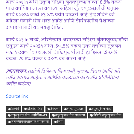
मार्च २०१ in मध्ये एकूण महिला गुंतवणूकदारांच्या 8.8% वरून
पाच वर्षांपेक्षा जास्त वयाच्या महिला गुंतवणूकदारांची एयूएम
मार्च २०२24 मध्ये २१..3% पर्यंत वाढली आहे, हे दर्शविते की
महिला वेगाने धीर धरत आहेत आणि दीर्घकालीन पैशाच्या
उत्पादनासाठी वचनबद्ध आहेत.
मार्च २०१ In मध्ये, अस्तित्त्वात असलेल्या महिला गुंतवणूकदारांची
एयूएम मार्च २०२24 मध्ये .5०..5% वरून एका वर्षाच्या तुलनेत
२.4..4 टक्क्यांवर घसरली आहे. पुरुषांसाठी हा हिस्सा .2२.२%
वरून .2२.२% वरून २.0.०% वर आला आहे.
,
कायाकल्प
: तज्ञांनी दिलेल्या शिफारसी, सूचना, विचार आणि मते
त्यांचे स्वतःचे आहेत. ते आर्थिक काळाच्या कल्पनांचे प्रतिनिधित्व
करीत नाहीत)
Source link
अ‍ॅम्फी
इक्विटी फंड
ओएम
गुंतवणूकदार
म्युच्युअल फंड
म्युच्युअल फंड असोसिएशन
म्युच्युअल फंड बातम्या
विवेकी म्युच्युअल फंड
व्यवस्थापनाखालील मालमत्ता
सिप